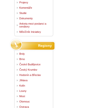
Projevy
Komentáře
Studie
Dokumenty
Anketa mezi poslanci a
senátory
Měsíčník Iniciativy
Regiony
Brdy
Brno
České Budějovice
Český Krumlov
Hodonín a Břeclav
Jihlava
Kolín
Louny
Most
Olomouc
Ostrava