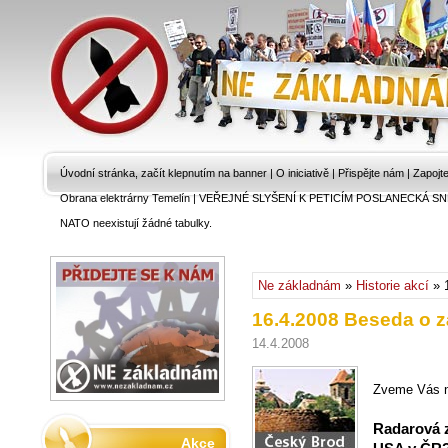
Úvodní stránka, začít klepnutím na banner
|
O iniciativě
|
Přispějte nám
|
Zapojt
Obrana elektrárny Temelín
|
VEŘEJNÉ SLYŠENÍ K PETICÍM POSLANECKÁ SN
NATO neexistují žádné tabulky.
Ne základnám
»
Historie akcí
» 
16.4.2008 Beseda o z
14.4.2008
Zveme Vás 
Radarová z
Akce