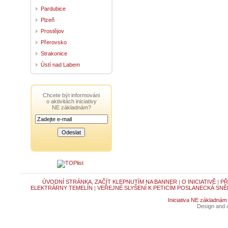
Pardubice
Plzeň
Prostějov
Přerovsko
Strakonice
Ústí nad Labem
Chcete být informováni
o aktivitách iniciativy
NE základnám?
ÚVODNÍ STRÁNKA, ZAČÍT KLEPNUTÍM NA BANNER
|
O INICIATIVĚ
|
PŘ
ELEKTRÁRNY TEMELÍN
|
VEŘEJNÉ SLYŠENÍ K PETICÍM POSLANECKÁ SNĚ
Iniciativa NE základnám
Design and c