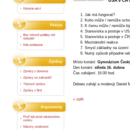
USA v ČR
Historie akcí
Jak má fungovat?
Koho může / nemůže ochrá
Petice
K čemu může / nemůže být
Stanoviska a postoje v US
Bez mírové politiky mír
Stanoviska a postoje v ČR
nebude!
Mezinárodní reakce.
Kde podepsat
Smysl základny na území
Nutný způsob případné rat
Zprávy
Místo konání:
Gymnázium Český
Den konání:
středa 16. dubna
Zprávy z domova
Čas zahájení: 16:00 hod.
Zprávy ze zahraničí
Debatu zahájí a moderují Daniel 
Tiskové zprávy
Zprávy z Brd
« zpět
Argumenty
Proč být proti raketovému
centru
Názory osobností