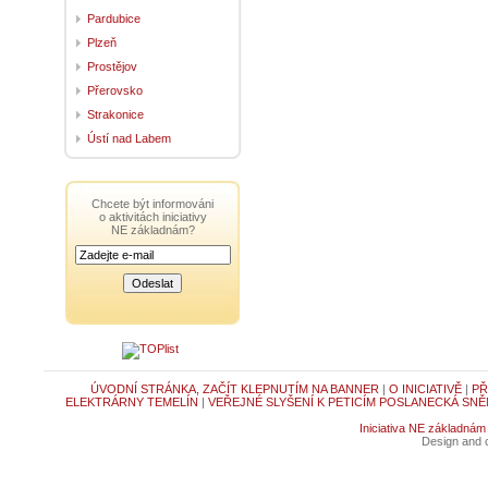
Pardubice
Plzeň
Prostějov
Přerovsko
Strakonice
Ústí nad Labem
Chcete být informováni
o aktivitách iniciativy
NE základnám?
ÚVODNÍ STRÁNKA, ZAČÍT KLEPNUTÍM NA BANNER
|
O INICIATIVĚ
|
PŘ
ELEKTRÁRNY TEMELÍN
|
VEŘEJNÉ SLYŠENÍ K PETICÍM POSLANECKÁ SNĚ
Iniciativa NE základnám
Design and c