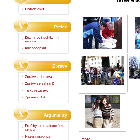
za referen
Historie akcí
Petice
Bez mírové politiky mír
nebude!
Kde podepsat
Zprávy
Zprávy z domova
Zprávy ze zahraničí
Tiskové zprávy
Zprávy z Brd
Argumenty
Proč být proti raketovému
centru
Názory osobností
« zpět