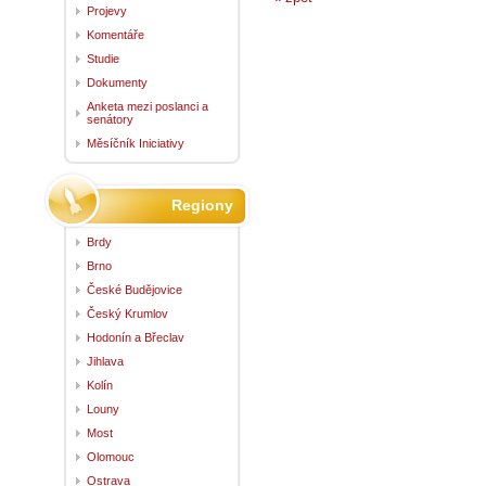
Projevy
Komentáře
Studie
Dokumenty
Anketa mezi poslanci a
senátory
Měsíčník Iniciativy
Regiony
Brdy
Brno
České Budějovice
Český Krumlov
Hodonín a Břeclav
Jihlava
Kolín
Louny
Most
Olomouc
Ostrava