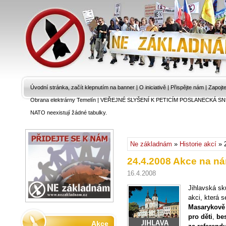
Úvodní stránka, začít klepnutím na banner
|
O iniciativě
|
Přispějte nám
|
Zapojt
Obrana elektrárny Temelín
|
VEŘEJNÉ SLYŠENÍ K PETICÍM POSLANECKÁ SN
NATO neexistují žádné tabulky.
Ne základnám
»
Historie akcí
» 2
24.4.2008 Akce na ná
16.4.2008
Jihlavská sk
akci, která 
Masarykově 
pro děti
,
be
Akce