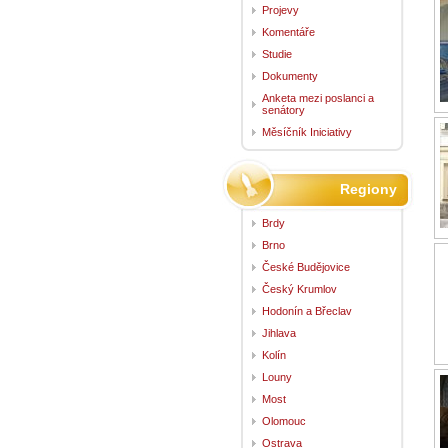
Projevy
Komentáře
Studie
Dokumenty
Anketa mezi poslanci a
senátory
Měsíčník Iniciativy
Regiony
Brdy
Brno
České Budějovice
Český Krumlov
Hodonín a Břeclav
Jihlava
Kolín
Louny
Most
Olomouc
Ostrava