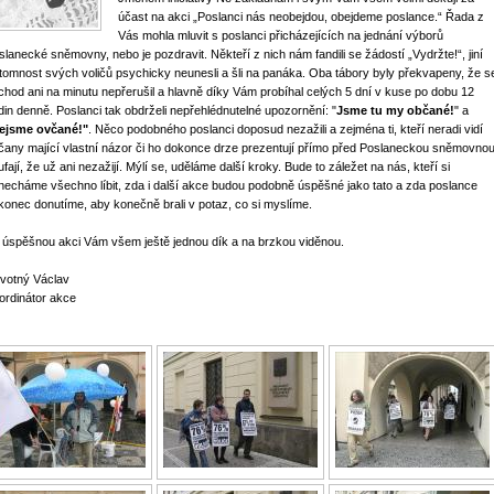
účast na akci „Poslanci nás neobejdou, obejdeme poslance.“ Řada z
Vás mohla mluvit s poslanci přicházejících na jednání výborů
slanecké sněmovny, nebo je pozdravit. Někteří z nich nám fandili se žádostí „Vydržte!“, jiní
ítomnost svých voličů psychicky neunesli a šli na panáka. Oba tábory byly překvapeny, že s
chod ani na minutu nepřerušil a hlavně díky Vám probíhal celých 5 dní v kuse po dobu 12
din denně. Poslanci tak obdrželi nepřehlédnutelné upozornění: "
Jsme tu my občané!
" a
ejsme ovčané!"
. Něco podobného poslanci doposud nezažili a zejména ti, kteří neradi vidí
čany mající vlastní názor či ho dokonce drze prezentují přímo před Poslaneckou sněmovnou
fají, že už ani nezažijí. Mýlí se, uděláme další kroky. Bude to záležet na nás, kteří si
necháme všechno líbit, zda i další akce budou podobně úspěšné jako tato a zda poslance
konec donutíme, aby konečně brali v potaz, co si myslíme.
 úspěšnou akci Vám všem ještě jednou dík a na brzkou viděnou.
votný Václav
ordinátor akce