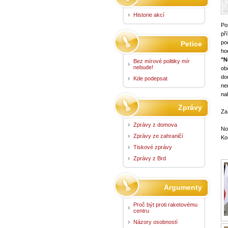
Historie akcí
Po
př
po
Petice
ho
"N
Bez mírové politiky mír
nebude!
ob
dou
Kde podepsat
ne
na
Zprávy
Za
Zprávy z domova
No
Zprávy ze zahraničí
Ko
Tiskové zprávy
Zprávy z Brd
Argumenty
Proč být proti raketovému
centru
Názory osobností