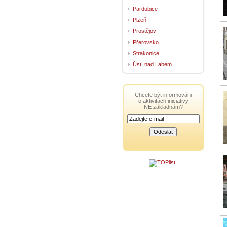
Pardubice
Plzeň
Prostějov
Přerovsko
Strakonice
Ústí nad Labem
Chcete být informováni
o aktivitách iniciativy
NE základnám?