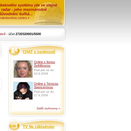
ketového systému jde ve stejné
o radar - jeho mezinárodně
zdůvodnění kulhá...
i raketovému centru »
tivě
- účet
2720320001/5500
CHAT s osobností
Online s Ilonou
Švihlíkovou
Ptali jste se do
10.8.2009
Online s Terezou
Spencerovou
Ptali jste se do
17.4.2009
Další rozhovory »
TV Ne základnám