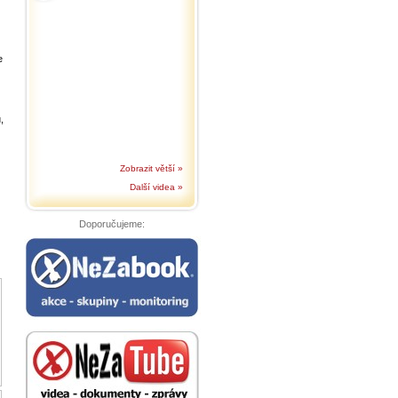
e
,
Zobrazit větší »
Další videa »
Doporučujeme: