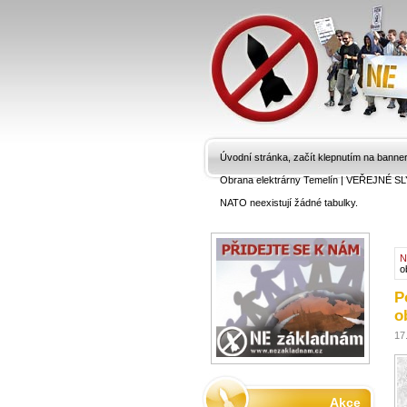
Úvodní stránka, začít klepnutím na banne
Obrana elektrárny Temelín
|
VEŘEJNÉ SL
NATO neexistují žádné tabulky.
N
o
P
o
17
Akce