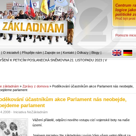
Centrum ra
logice jak
politické 
Proč být prot
Pomozte inicia
r
|
O iniciativě
|
Přispějte nám
|
Zapojte se
|
Kontakt
|
Odkazy
|
Blogy
|
YŠENÍ K PETICÍM POSLANECKÁ SNĚMOVNA 21. LISTOPADU 2023
|
V
e základnám
»
Zprávy z domova
» Poděkování účastníkům akce Parlament nás neobejde,
bejdeme parlament
oděkování účastníkům akce Parlament nás neobejde,
bejdeme parlament
.4.2008 - Iniciativa NeZákladnám
Vážení přátelé, odpůrci nového vstupu cizí vojenské boty na naše
území.
Jménem iniciativy Ne základnám i svým Vám všem velmi děkuji za