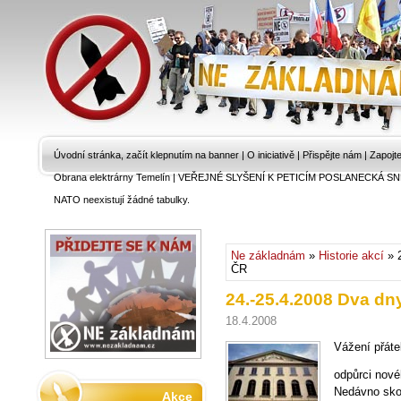
Úvodní stránka, začít klepnutím na banner
|
O iniciativě
|
Přispějte nám
|
Zapojt
Obrana elektrárny Temelín
|
VEŘEJNÉ SLYŠENÍ K PETICÍM POSLANECKÁ SN
NATO neexistují žádné tabulky.
Ne základnám
»
Historie akcí
» 2
ČR
24.-25.4.2008 Dva dn
18.4.2008
Vážení přáte
odpůrci nové
Nedávno sko
Akce