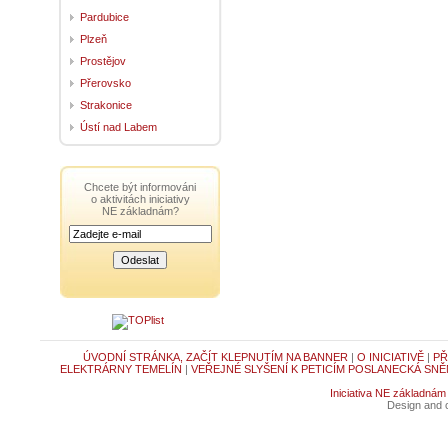
Pardubice
Plzeň
Prostějov
Přerovsko
Strakonice
Ústí nad Labem
Chcete být informováni
o aktivitách iniciativy
NE základnám?
ÚVODNÍ STRÁNKA, ZAČÍT KLEPNUTÍM NA BANNER
|
O INICIATIVĚ
|
PŘ
ELEKTRÁRNY TEMELÍN
|
VEŘEJNÉ SLYŠENÍ K PETICÍM POSLANECKÁ SNĚ
Iniciativa NE základnám
Design and c