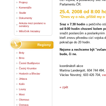
Projevy
Parlamentu ČR.
Komentáře
25.4. 2008 od 8:00 h
Studie
"Dnes vy o nás, příště my o
Dokumenty
Anketa mezi poslanci a
Sraz v 7:30 hodin
u petičního s
senátory
od 8:00 hodin chození kolem 
Měsíčník Iniciativy
snažit poslancům a poslankyním př
kteří znovu přivedou cizí vojska 
pokračuje do 20 hodin.
Regiony
Nejsme a nechceme být "ovčané"
Brdy
bude, či ne.
Brno
České Budějovice
koordinátoři akce
Český Krumlov
Martina Landergott, 604 744 494,
Hodonín a Břeclav
Václav Novotný, 603 426 704,
va
Jihlava
Kolín
« zpět
Louny
Most
Olomouc
Ostrava