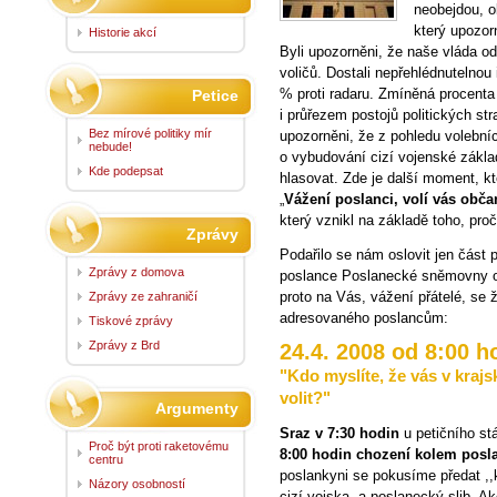
neobejdou, o
který upozor
Historie akcí
Byli upozorněni, že naše vláda o
voličů. Dostali nepřehlédnutelnou
% proti radaru. Zmíněná procenta
Petice
i průřezem postojů politických st
Bez mírové politiky mír
upozorněni, že z pohledu volebníc
nebude!
o vybudování cizí vojenské zákla
Kde podepsat
hlasovat. Zde je další moment, k
„
Vážení poslanci, volí vás obča
který vznikl na základě toho, proč 
Zprávy
Podařilo se nám oslovit jen část
Zprávy z domova
poslance Poslanecké sněmovny o 
proto na Vás, vážení přátelé, se 
Zprávy ze zahraničí
adresovaného poslancům:
Tiskové zprávy
Zprávy z Brd
24.4. 2008 od 8:00 h
"Kdo myslíte, že vás v kraj
volit?"
Argumenty
Sraz v 7:30 hodin
u petičního s
Proč být proti raketovému
8:00 hodin chození kolem pos
centru
poslankyni se pokusíme předat ,,k
Názory osobností
cizí vojska, a poslanecký slib. 