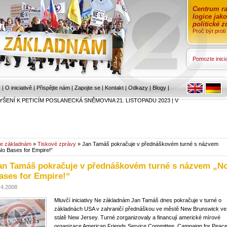
Centrum ra
logice jak
politické 
Proč být prot
Pomozte inicia
r
|
O iniciativě
|
Přispějte nám
|
Zapojte se
|
Kontakt
|
Odkazy
|
Blogy
|
YŠENÍ K PETICÍM POSLANECKÁ SNĚMOVNA 21. LISTOPADU 2023
|
V
e základnám
»
Tiskové zprávy
» Jan Tamáš pokračuje v přednáškovém turné s názvem
No Bases for Empire!“
an Tamáš pokračuje v přednáškovém turné s názvem „N
ases for Empire!“
.4.2008
Mluvčí iniciativy Ne základnám Jan Tamáš dnes pokračuje v turné o
základnách USA v zahraničí přednáškou ve městě New Brunswick ve
státě New Jersey. Turné zorganizovaly a financují americké mírové
organizace American Friends Service Committee, Campaign for Peac