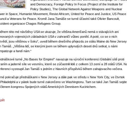
and Democracy, Foreign Policy In Focus (Project of the Institute for
Policy Studies), The Global Network Against Weapons and Nuclear
wer in Space, Humanist Movement, Resist Africom, United for Peace and Justice, US Peace
uncil a Veterans for Peace. Kromě Jana Tamáše se turné účastní také Olivier Bancoult,
ezident organizace Chagos Refugees Group.
 během této mé návštěvy USA se ukazuje, že většina Američanů nemá o stávajících ani
ánovaných vojenských základnách USA v zahraničí vůbec ponětí. A poté, co se o nich
zvědí, jsou většinou v šoku“, uvedl během dnešního přejezdu ze státu Maine do New Jersey
n Tamáš. „Většina lidí, se kterými jsem se během uplynulých deseti dnů setkal, s námi
mpatizuje a fandí nám.“
ednáškové turné „No Bases for Empire!“ navazuje na výroční konferenci Globální sítě proti
raním a jaderné síle ve vesmíru, které se zúčastnili lidé z celkem 13 zemí a 28 států USA. N
nferenci vystoupil Jan Tamáš s jedním z hlavních příspěvků během zahajovacího večera.
rné pokračuje přednáškami v New Jersey a dále pak ve středu v New York City, ve čtvrtek
 Philadelphii a v pátek bude turné zakončeno ve Washingtonu. Tam se také Jan Tamáš sejde
 členem kongresu Spojených států Amerických Dennisem Kucinichem.
zpět