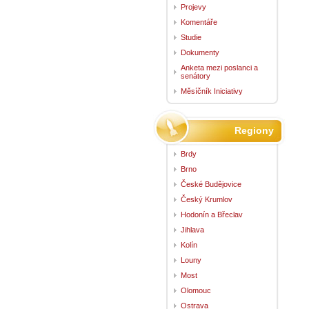
Projevy
Komentáře
Studie
Dokumenty
Anketa mezi poslanci a
senátory
Měsíčník Iniciativy
Regiony
Brdy
Brno
České Budějovice
Český Krumlov
Hodonín a Břeclav
Jihlava
Kolín
Louny
Most
Olomouc
Ostrava