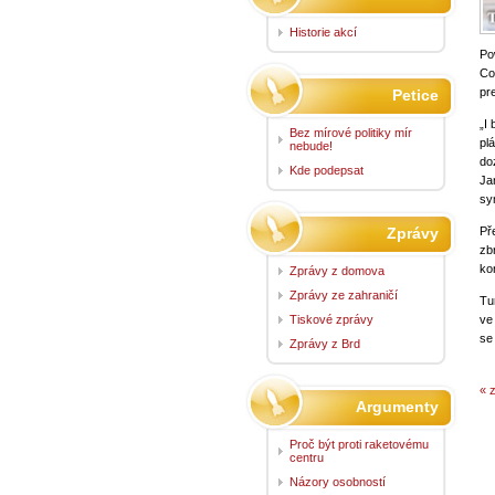
Historie akcí
Po
Co
pr
Petice
„I
Bez mírové politiky mír
pl
nebude!
do
Kde podepsat
Ja
sy
Zprávy
Př
zb
ko
Zprávy z domova
Zprávy ze zahraničí
Tu
Tiskové zprávy
ve
se
Zprávy z Brd
« 
Argumenty
Proč být proti raketovému
centru
Názory osobností