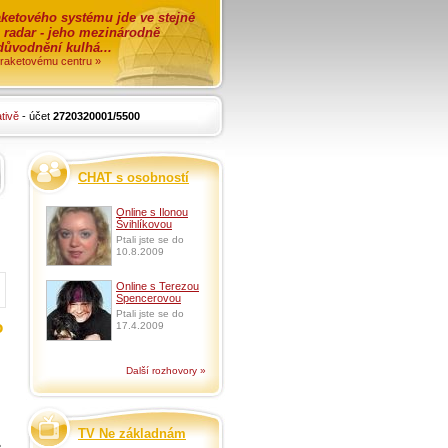
ketového systému jde ve stejné
o radar - jeho mezinárodně
zdůvodnění kulhá...
i raketovému centru »
tivě
- účet
2720320001/5500
CHAT s osobností
Online s Ilonou
Švihlíkovou
Ptali jste se do
10.8.2009
Online s Terezou
Spencerovou
Ptali jste se do
o
17.4.2009
Další rozhovory »
TV Ne základnám
e