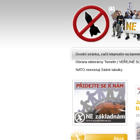
Úvodní stránka, začít klepnutím na banne
Obrana elektrárny Temelín
|
VEŘEJNÉ SL
NATO neexistují žádné tabulky.
N
„
J
B
18
Akce