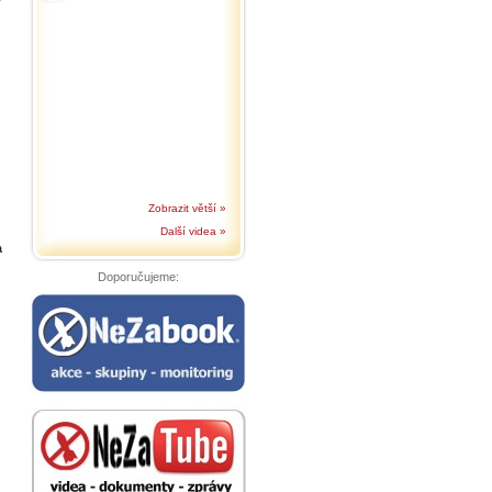
Zobrazit větší »
Další videa »
a
Doporučujeme: