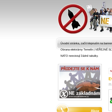
Úvodní stránka, začít klepnutím na banne
Obrana elektrárny Temelín
|
VEŘEJNÉ SL
NATO neexistují žádné tabulky.
N
E
21.
Akce