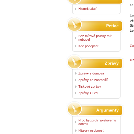
se
Historie akcí
Eu
pě
Petice
St
Le
Bez mírové politiky mír
nebude!
Ce
Kde podepsat
« 
Zprávy
Zprávy z domova
Zprávy ze zahraničí
Tiskové zprávy
Zprávy z Brd
Argumenty
Proč být proti raketovému
centru
Názory osobností