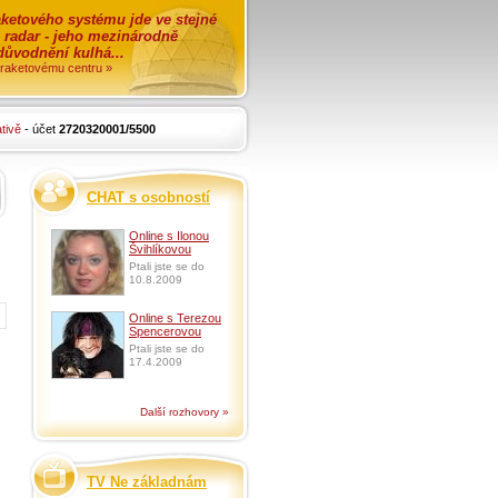
ketového systému jde ve stejné
o radar - jeho mezinárodně
zdůvodnění kulhá...
i raketovému centru »
tivě
- účet
2720320001/5500
CHAT s osobností
Online s Ilonou
Švihlíkovou
Ptali jste se do
10.8.2009
Online s Terezou
Spencerovou
Ptali jste se do
17.4.2009
Další rozhovory »
TV Ne základnám