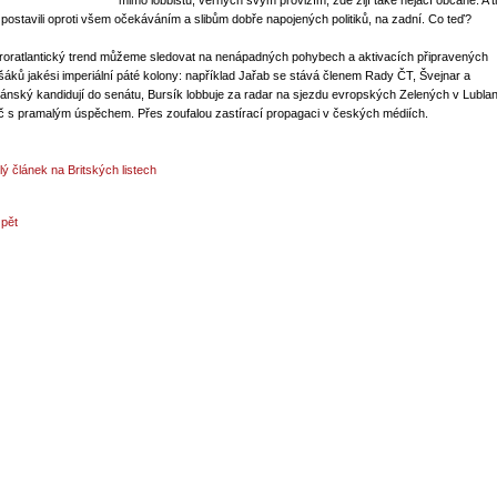
mimo lobbistů, věrných svým provizím, zde žijí také nějací občané. A ti
 postavili oproti všem očekáváním a slibům dobře napojených politiků, na zadní. Co teď?
roratlantický trend můžeme sledovat na nenápadných pohybech a aktivacích připravených
šáků jakési imperiální páté kolony: například Jařab se stává členem Rady ČT, Švejnar a
ránský kandidují do senátu, Bursík lobbuje za radar na sjezdu evropských Zelených v Lublan
č s pramalým úspěchem. Přes zoufalou zastírací propagaci v českých médiích.
lý článek na Britských listech
zpět