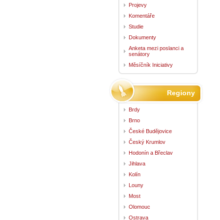
Projevy
Komentáře
Studie
Dokumenty
Anketa mezi poslanci a
senátory
Měsíčník Iniciativy
Regiony
Brdy
Brno
České Budějovice
Český Krumlov
Hodonín a Břeclav
Jihlava
Kolín
Louny
Most
Olomouc
Ostrava