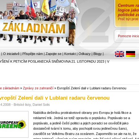
Centrum ra
logice jak
politické 
Proč být prot
Pomozte inicia
r
|
O iniciativě
|
Přispějte nám
|
Zapojte se
|
Kontakt
|
Odkazy
|
Blogy
|
YŠENÍ K PETICÍM POSLANECKÁ SNĚMOVNA 21. LISTOPADU 2023
|
V
e základnám
»
Zprávy ze zahraničí
» Evropští Zelení dali v Lublani radaru červenou
vropští Zelení dali v Lublani radaru červenou
4.2008 - Britské listy, Daniel Solis
Nabídka deštníku protiraketové obrany pro Evropu je holá fikce a
reklamní trik. Jedná se totiž opravdu o poptávku. Poptávalo se a
poptávalo, a jedině čeští politici a jejich poradci se osvědčili jako
dostatečně tvární k tomu, aby pochopili svou jedinečnou šanci,
zavděčit se Velkému Bratru za oceánem. Zapomnělo se ale na to, že