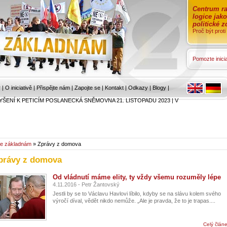
Centrum ra
logice jak
politické 
Proč být prot
Pomozte inicia
r
|
O iniciativě
|
Přispějte nám
|
Zapojte se
|
Kontakt
|
Odkazy
|
Blogy
|
YŠENÍ K PETICÍM POSLANECKÁ SNĚMOVNA 21. LISTOPADU 2023
|
V
e základnám
» Zprávy z domova
právy z domova
Od vládnutí máme elity, ty vždy všemu rozuměly lépe
4.11.2016 - Petr Žantovský
Jestli by se to Václavu Havlovi líbilo, kdyby se na slávu kolem svého
výročí díval, vědět nikdo nemůže. „Ale je pravda, že to je trapas....
Celý člán