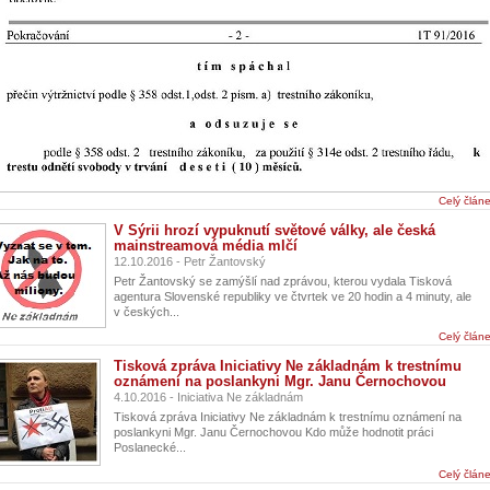
Celý člán
V Sýrii hrozí vypuknutí světové války, ale česká
mainstreamová média mlčí
12.10.2016 - Petr Žantovský
Petr Žantovský se zamýšlí nad zprávou, kterou vydala Tisková
agentura Slovenské republiky ve čtvrtek ve 20 hodin a 4 minuty, ale
v českých...
Celý člán
Tisková zpráva Iniciativy Ne základnám k trestnímu
oznámení na poslankyni Mgr. Janu Černochovou
4.10.2016 - Iniciativa Ne základnám
Tisková zpráva Iniciativy Ne základnám k trestnímu oznámení na
poslankyni Mgr. Janu Černochovou Kdo může hodnotit práci
Poslanecké...
Celý člán