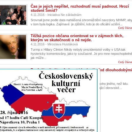
Čas je jejich nepřítel, rozhodnutí musí padnout. Hrozí
student Šmíd?
4.11.2016 - Iniciativa Ne základnám
Srovnali jsme podle data nahlášená shromáždění navzdory MHMP, ab
v tom byla logika. Zajímavé je zjištění, kdo je do oficální uctění...
Celý člán
Těžká pozice občana orientovat se v zájmech těch,
kterým ve skutečnosti o ně nejde.
4.11.2016 - Miroslava Hustáková
Turmp x Hillary Clinton Nikdy nebyly prezidentské volby v USA tak
hystericky komentovány, jako ty současné. Je pro mne nepochopitelné
jak může...
Celý člán
Proč dávají elity přednost ideologii před dlouhodobým
zájmy národa?
22.10.2016 - Iniciativa Ne základnám
Jsou závislé a plní na prvním místě program někoho jiného, než lidu.
Ten „někdo jiný“ jsou světové mocenské elity mající obrovské...