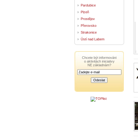
Pardubice
Plzeň
Prostějov
Přerovsko
Strakonice
Ústí nad Labem
Chcete být informováni
o aktivitách iniciativy
NE základnám?