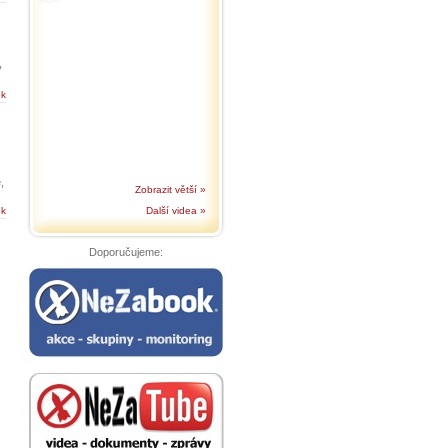
y
ek
,
Zobrazit větší »
ek
Další videa »
i
Doporučujeme: