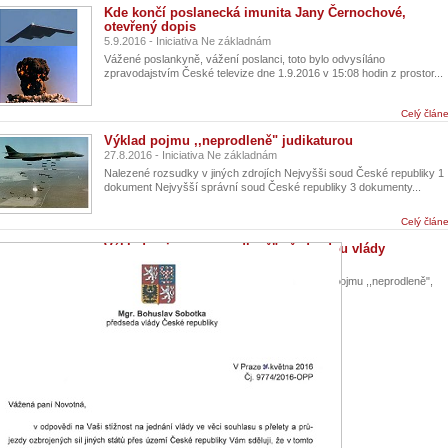
Kde končí poslanecká imunita Jany Černochové,
otevřený dopis
5.9.2016 - Iniciativa Ne základnám
Vážené poslankyně, vážení poslanci, toto bylo odvysíláno
zpravodajstvím České televize dne 1.9.2016 v 15:08 hodin z prostor...
Celý člán
Výklad pojmu ,,neprodleně" judikaturou
27.8.2016 - Iniciativa Ne základnám
Nalezené rozsudky v jiných zdrojích Nejvyšši soud České republiky 1
dokument Nejvyšší správní soud České republiky 3 dokumenty...
Celý člán
Výklad pojmu ,,neprodleně" předsedou vlády
27.8.2016 - Iniciativa Ne základnám
Obrana a bezpečnost s přihlédnutím k výkladu pojmu ,,neprodleně",
může mít za starny vlády úplně jiný význam....