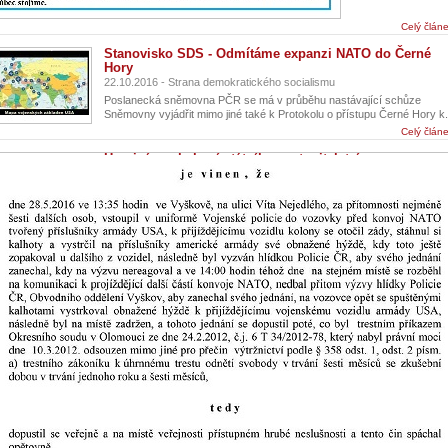
Celý člán
Stanovisko SDS - Odmítáme expanzi NATO do Černé
Hory
22.10.2016 - Strana demokratického socialismu
Poslanecká sněmovna PČR se má v průběhu nastávající schůze
Sněmovny vyjádřit mimo jiné také k Protokolu o přístupu Černé Hory k.
Celý člán
Hrozivé pochybení státního zastupitelství
12.10.2016 - Iniciativa Ne základnám
Státní zastupitelství uvádí v rozsudku nepravdivé tvrzení, že Českou
republikou projížděl konvoj NATO. Přes Českou republiku 28.5.2016...