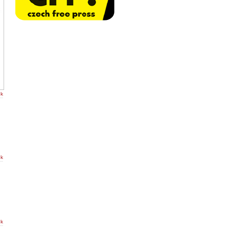
ek
ek
ek