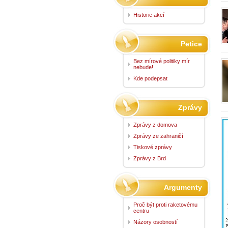
Historie akcí
Petice
Bez mírové politiky mír
nebude!
Kde podepsat
Zprávy
Zprávy z domova
Zprávy ze zahraničí
Tiskové zprávy
Zprávy z Brd
Argumenty
Proč být proti raketovému
centru
Názory osobností