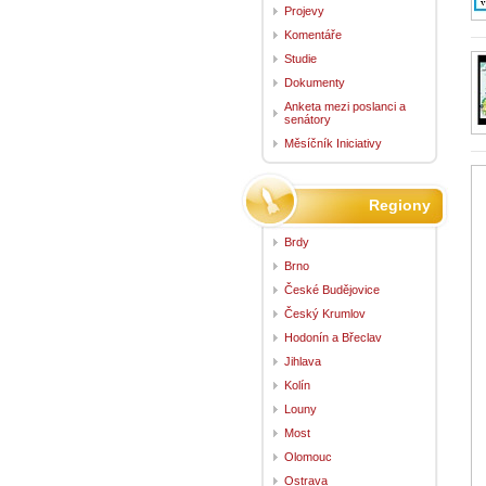
Projevy
Komentáře
Studie
Dokumenty
Anketa mezi poslanci a
senátory
Měsíčník Iniciativy
Regiony
Brdy
Brno
České Budějovice
Český Krumlov
Hodonín a Břeclav
Jihlava
Kolín
Louny
Most
Olomouc
Ostrava