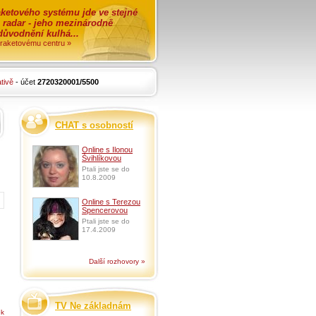
ketového systému jde ve stejné
o radar - jeho mezinárodně
zdůvodnění kulhá...
i raketovému centru »
tivě
- účet
2720320001/5500
CHAT s osobností
Online s Ilonou
Švihlíkovou
Ptali jste se do
10.8.2009
Online s Terezou
Spencerovou
Ptali jste se do
17.4.2009
Další rozhovory »
TV Ne základnám
ek