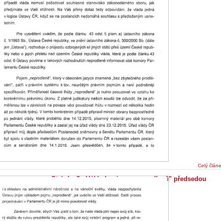
Celý člán
Stránka 2 - Výklad pojmu ,,neprodleně" předsedou
vlády
27.8.2016 - Iniciativa Ne základnám
...