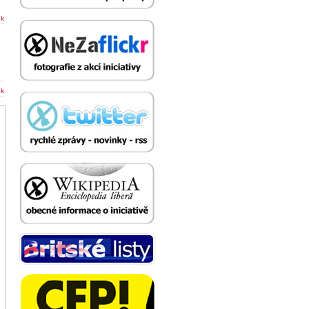
ek
..
ek