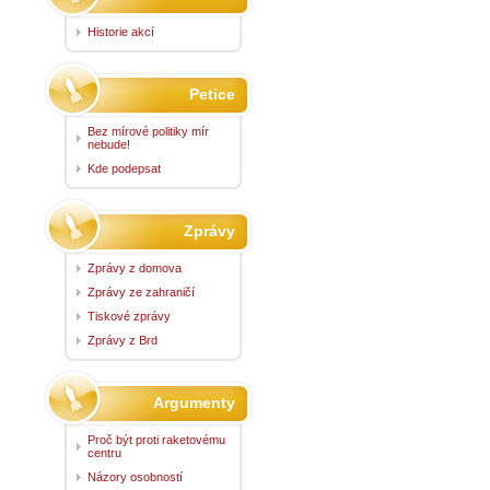
Historie akcí
Petice
Bez mírové politiky mír
nebude!
Kde podepsat
Zprávy
Zprávy z domova
Zprávy ze zahraničí
Tiskové zprávy
Zprávy z Brd
Argumenty
Proč být proti raketovému
centru
Názory osobností