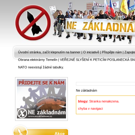
Úvodní stránka, začít klepnutím na banner
|
O iniciativě
|
Přispějte nám
|
Zapojt
Obrana elektrárny Temelín
|
VEŘEJNÉ SLYŠENÍ K PETICÍM POSLANECKÁ SN
NATO neexistují žádné tabulky.
Ne základnám
blogy:
Stranka nenalezena.
chyba v navigaci
Akce