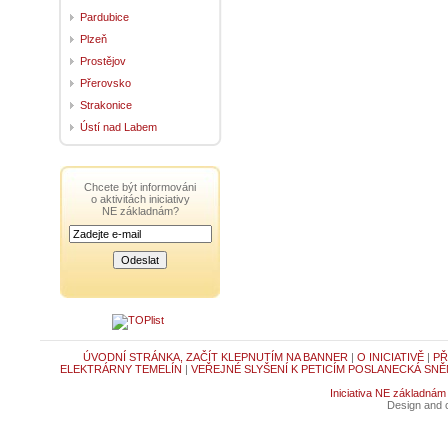
Pardubice
Plzeň
Prostějov
Přerovsko
Strakonice
Ústí nad Labem
Chcete být informováni
o aktivitách iniciativy
NE základnám?
ÚVODNÍ STRÁNKA, ZAČÍT KLEPNUTÍM NA BANNER
|
O INICIATIVĚ
|
PŘ
ELEKTRÁRNY TEMELÍN
|
VEŘEJNÉ SLYŠENÍ K PETICÍM POSLANECKÁ SNĚ
Iniciativa NE základnám
Design and c