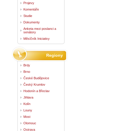
Projevy
Komentáře
Studie
Dokumenty
Anketa mezi poslanci a
senátory
Měsíčník Iniciativy
Regiony
Brdy
Brno
České Budějovice
Český Krumlov
Hodonín a Břeclav
Jihlava
Kolín
Louny
Most
Olomouc
Ostrava