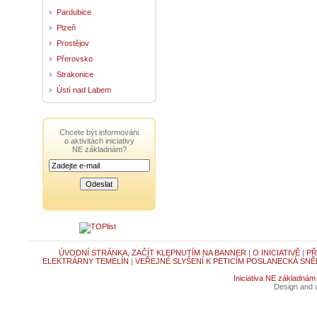
Pardubice
Plzeň
Prostějov
Přerovsko
Strakonice
Ústí nad Labem
Chcete být informováni
o aktivitách iniciativy
NE základnám?
ÚVODNÍ STRÁNKA, ZAČÍT KLEPNUTÍM NA BANNER
|
O INICIATIVĚ
|
PŘ
ELEKTRÁRNY TEMELÍN
|
VEŘEJNÉ SLYŠENÍ K PETICÍM POSLANECKÁ SNĚ
Iniciativa NE základnám
Design and c