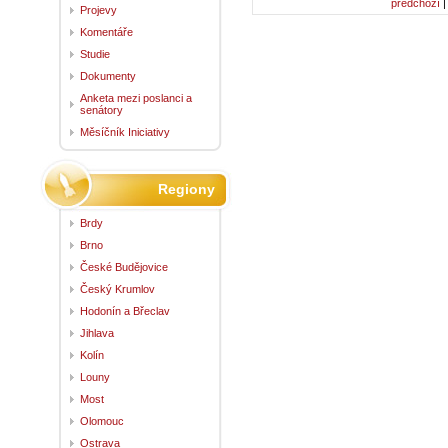
předchozí
Projevy
Komentáře
Studie
Dokumenty
Anketa mezi poslanci a
senátory
Měsíčník Iniciativy
Regiony
Brdy
Brno
České Budějovice
Český Krumlov
Hodonín a Břeclav
Jihlava
Kolín
Louny
Most
Olomouc
Ostrava