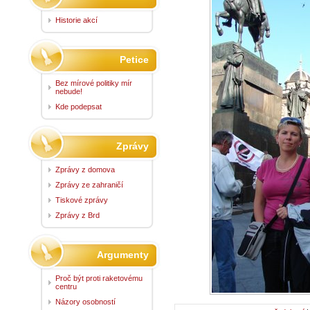
Historie akcí
Petice
Bez mírové politiky mír
nebude!
Kde podepsat
Zprávy
Zprávy z domova
Zprávy ze zahraničí
Tiskové zprávy
Zprávy z Brd
Argumenty
Proč být proti raketovému
centru
Názory osobností