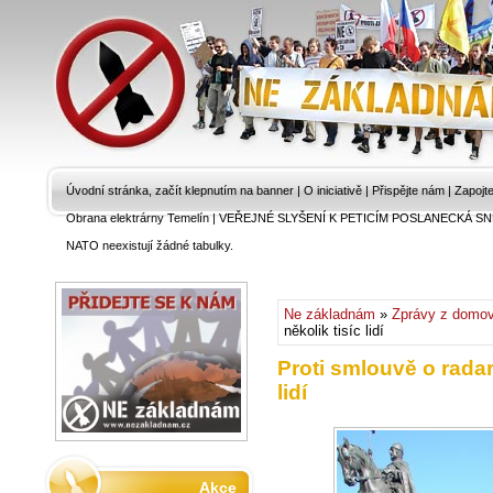
Úvodní stránka, začít klepnutím na banner
|
O iniciativě
|
Přispějte nám
|
Zapojt
Obrana elektrárny Temelín
|
VEŘEJNÉ SLYŠENÍ K PETICÍM POSLANECKÁ SN
NATO neexistují žádné tabulky.
Ne základnám
»
Zprávy z domo
několik tisíc lidí
Proti smlouvě o rada
lidí
Akce