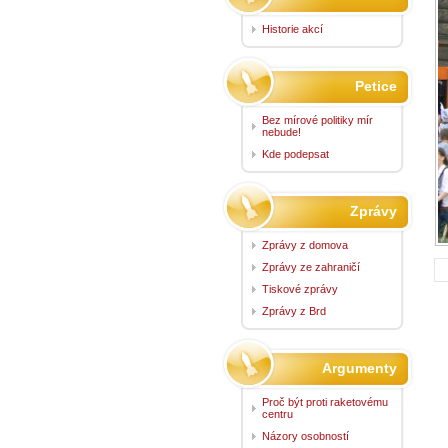
Historie akcí
Petice
Bez mírové politiky mír
nebude!
Kde podepsat
Zprávy
Zprávy z domova
Zprávy ze zahraničí
Tiskové zprávy
Zprávy z Brd
Argumenty
Proč být proti raketovému
centru
Názory osobností