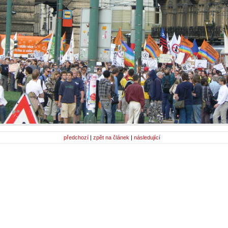
předchozí
|
zpět na článek
|
následující