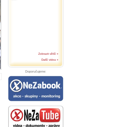
Zobrazit větší »
Další videa »
Doporučujeme: