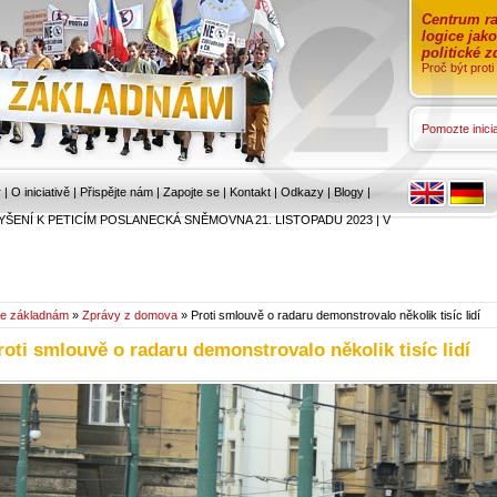
Centrum ra
logice jak
politické 
Proč být prot
Pomozte inicia
r
|
O iniciativě
|
Přispějte nám
|
Zapojte se
|
Kontakt
|
Odkazy
|
Blogy
|
YŠENÍ K PETICÍM POSLANECKÁ SNĚMOVNA 21. LISTOPADU 2023
|
V
e základnám
»
Zprávy z domova
» Proti smlouvě o radaru demonstrovalo několik tisíc lidí
roti smlouvě o radaru demonstrovalo několik tisíc lidí