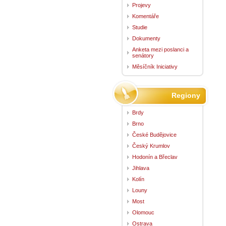
Projevy
Komentáře
Studie
Dokumenty
Anketa mezi poslanci a
senátory
Měsíčník Iniciativy
Regiony
Brdy
Brno
České Budějovice
Český Krumlov
Hodonín a Břeclav
Jihlava
Kolín
Louny
Most
Olomouc
Ostrava