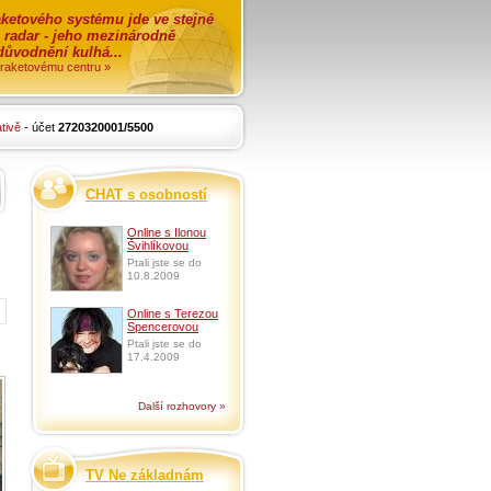
ketového systému jde ve stejné
o radar - jeho mezinárodně
zdůvodnění kulhá...
i raketovému centru »
tivě
- účet
2720320001/5500
CHAT s osobností
Online s Ilonou
Švihlíkovou
Ptali jste se do
10.8.2009
Online s Terezou
Spencerovou
Ptali jste se do
17.4.2009
Další rozhovory »
TV Ne základnám