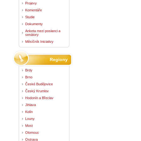
Projevy
Komentáře
Studie
Dokumenty
Anketa mezi poslanci a
senátory
Měsíčník Iniciativy
Regiony
Brdy
Brno
České Budějovice
Český Krumlov
Hodonín a Břeclav
Jihlava
Kolín
Louny
Most
Olomouc
Ostrava