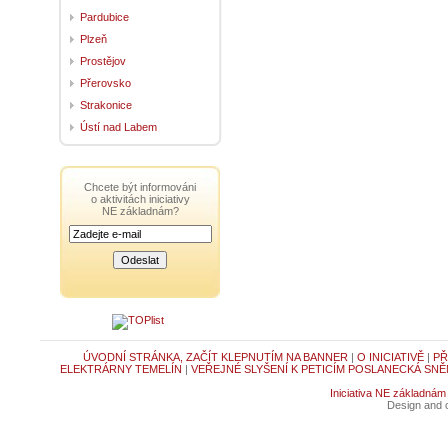
Pardubice
Plzeň
Prostějov
Přerovsko
Strakonice
Ústí nad Labem
Chcete být informováni
o aktivitách iniciativy
NE základnám?
ÚVODNÍ STRÁNKA, ZAČÍT KLEPNUTÍM NA BANNER
|
O INICIATIVĚ
|
PŘ
ELEKTRÁRNY TEMELÍN
|
VEŘEJNÉ SLYŠENÍ K PETICÍM POSLANECKÁ SNĚ
Iniciativa NE základnám
Design and c