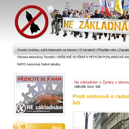
Úvodní stránka, začít klepnutím na banner
|
O iniciativě
|
Přispějte nám
|
Zapojt
Obrana elektrárny Temelín
|
VEŘEJNÉ SLYŠENÍ K PETICÍM POSLANECKÁ SN
NATO neexistují žádné tabulky.
Ne základnám
»
Zprávy z domo
několik tisíc lidí
Proti smlouvě o rada
lidí
Akce