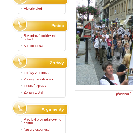
Historie akcí
Petice
Bez mírové politiky mír
nebude!
Kde podepsat
Zprávy
Zprávy z domova
Zprávy ze zahraničí
Tiskové zprávy
Zprávy z Brd
předchozí
Argumenty
Proč být proti raketovému
centru
Názory osobností