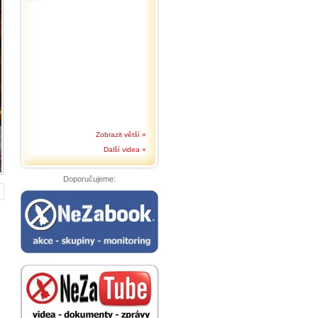
Zobrazit větší »
Další videa »
Doporučujeme: