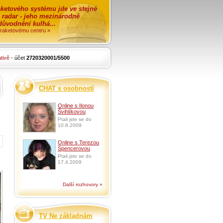
ketového systému jde ve stejné
o radar - jeho mezinárodně
zdůvodnění kulhá...
i raketovému centru »
tivě
- účet
2720320001/5500
CHAT s osobností
Online s Ilonou
Švihlíkovou
Ptali jste se do
10.8.2009
Online s Terezou
Spencerovou
Ptali jste se do
17.4.2009
Další rozhovory »
TV Ne základnám