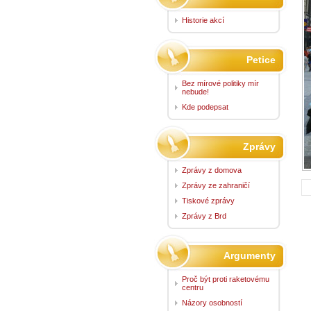
Historie akcí
Petice
Bez mírové politiky mír
nebude!
Kde podepsat
Zprávy
Zprávy z domova
Zprávy ze zahraničí
Tiskové zprávy
Zprávy z Brd
Argumenty
Proč být proti raketovému
centru
Názory osobností