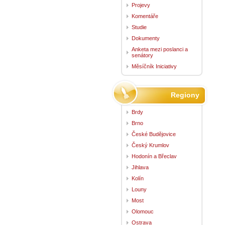
Projevy
Komentáře
Studie
Dokumenty
Anketa mezi poslanci a
senátory
Měsíčník Iniciativy
Regiony
Brdy
Brno
České Budějovice
Český Krumlov
Hodonín a Břeclav
Jihlava
Kolín
Louny
Most
Olomouc
Ostrava