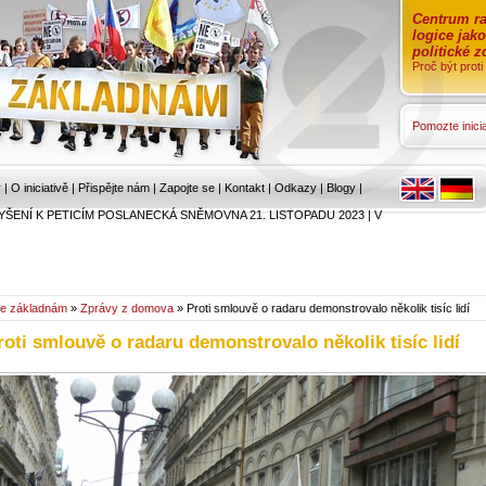
Centrum ra
logice jak
politické 
Proč být prot
Pomozte inicia
r
|
O iniciativě
|
Přispějte nám
|
Zapojte se
|
Kontakt
|
Odkazy
|
Blogy
|
YŠENÍ K PETICÍM POSLANECKÁ SNĚMOVNA 21. LISTOPADU 2023
|
V
e základnám
»
Zprávy z domova
» Proti smlouvě o radaru demonstrovalo několik tisíc lidí
roti smlouvě o radaru demonstrovalo několik tisíc lidí