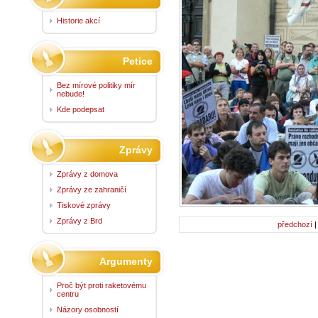
Historie akcí
Petice
Bez mírové politiky mír
nebude!
Kde podepsat
Zprávy
Zprávy z domova
Zprávy ze zahraničí
Tiskové zprávy
Zprávy z Brd
předchozí
Argumenty
Proč být proti raketovému
centru
Názory osobností