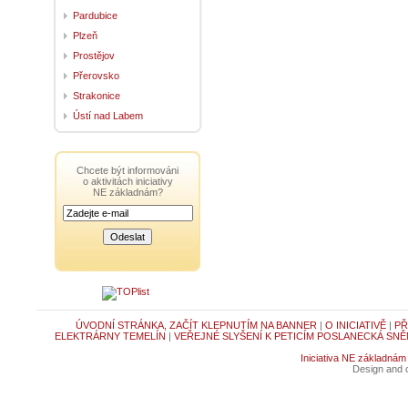
Pardubice
Plzeň
Prostějov
Přerovsko
Strakonice
Ústí nad Labem
Chcete být informováni
o aktivitách iniciativy
NE základnám?
ÚVODNÍ STRÁNKA, ZAČÍT KLEPNUTÍM NA BANNER
|
O INICIATIVĚ
|
PŘ
ELEKTRÁRNY TEMELÍN
|
VEŘEJNÉ SLYŠENÍ K PETICÍM POSLANECKÁ SNĚ
Iniciativa NE základnám
Design and c