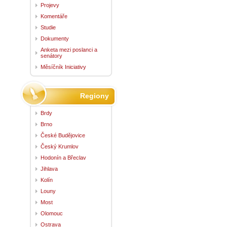
Projevy
Komentáře
Studie
Dokumenty
Anketa mezi poslanci a
senátory
Měsíčník Iniciativy
Regiony
Brdy
Brno
České Budějovice
Český Krumlov
Hodonín a Břeclav
Jihlava
Kolín
Louny
Most
Olomouc
Ostrava