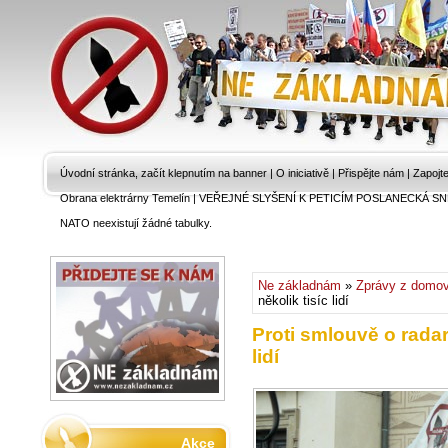
Úvodní stránka, začít klepnutím na banner
|
O iniciativě
|
Přispějte nám
|
Zapojt
Obrana elektrárny Temelín
|
VEŘEJNÉ SLYŠENÍ K PETICÍM POSLANECKÁ SN
NATO neexistují žádné tabulky.
Ne základnám
»
Zprávy z domo
několik tisíc lidí
Proti smlouvě o rada
lidí
Akce