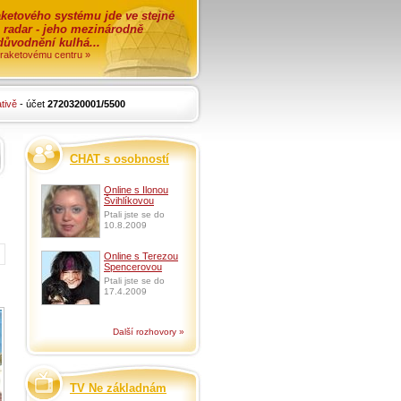
ketového systému jde ve stejné
o radar - jeho mezinárodně
zdůvodnění kulhá...
i raketovému centru »
tivě
- účet
2720320001/5500
CHAT s osobností
Online s Ilonou
Švihlíkovou
Ptali jste se do
10.8.2009
Online s Terezou
Spencerovou
Ptali jste se do
17.4.2009
Další rozhovory »
TV Ne základnám