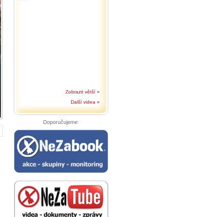
Zobrazit větší »
Další videa »
Doporučujeme: