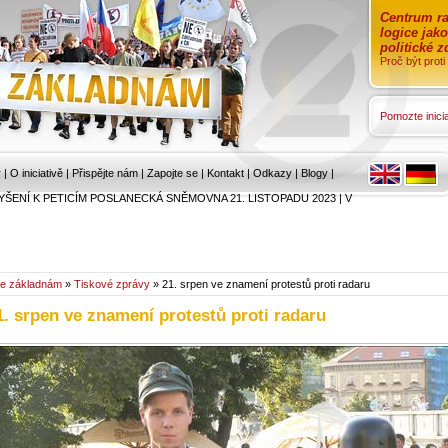
Centrum ra
logice jak
politické 
Proč být prot
Pomozte inicia
r
|
O iniciativě
|
Přispějte nám
|
Zapojte se
|
Kontakt
|
Odkazy
|
Blogy
|
YŠENÍ K PETICÍM POSLANECKÁ SNĚMOVNA 21. LISTOPADU 2023
|
V
e základnám
»
Tiskové zprávy
» 21. srpen ve znamení protestů proti radaru
1. srpen ve znamení protestů proti radaru