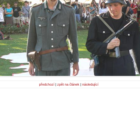
předchozí
|
zpět na článek
|
následující