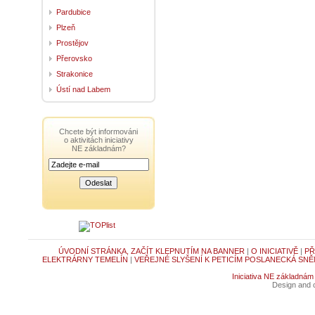
Pardubice
Plzeň
Prostějov
Přerovsko
Strakonice
Ústí nad Labem
Chcete být informováni
o aktivitách iniciativy
NE základnám?
ÚVODNÍ STRÁNKA, ZAČÍT KLEPNUTÍM NA BANNER
|
O INICIATIVĚ
|
PŘ
ELEKTRÁRNY TEMELÍN
|
VEŘEJNÉ SLYŠENÍ K PETICÍM POSLANECKÁ SNĚ
Iniciativa NE základnám
Design and c