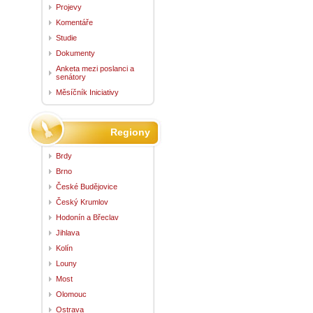
Projevy
Komentáře
Studie
Dokumenty
Anketa mezi poslanci a
senátory
Měsíčník Iniciativy
Regiony
Brdy
Brno
České Budějovice
Český Krumlov
Hodonín a Břeclav
Jihlava
Kolín
Louny
Most
Olomouc
Ostrava