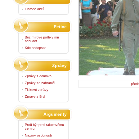
Historie akcí
Petice
Bez mírové politiky mír
nebude!
Kde podepsat
Zprávy
Zprávy z domova
Zprávy ze zahraničí
před
Tiskové zprávy
Zprávy z Brd
Argumenty
Proč být proti raketovému
centru
Názory osobností