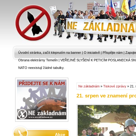
Úvodní stránka, začít klepnutím na banner
|
O iniciativě
|
Přispějte nám
|
Zapojt
Obrana elektrárny Temelín
|
VEŘEJNÉ SLYŠENÍ K PETICÍM POSLANECKÁ SN
NATO neexistují žádné tabulky.
Ne základnám
»
Tiskové zprávy
» 21. 
21. srpen ve znamení pro
Akce