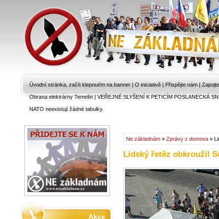
Úvodní stránka, začít klepnutím na banner
|
O iniciativě
|
Přispějte nám
|
Zapojt
Obrana elektrárny Temelín
|
VEŘEJNÉ SLYŠENÍ K PETICÍM POSLANECKÁ SN
NATO neexistují žádné tabulky.
Ne základnám
»
Zprávy z domova
» Li
Lidský řetěz obkroužil
Akce