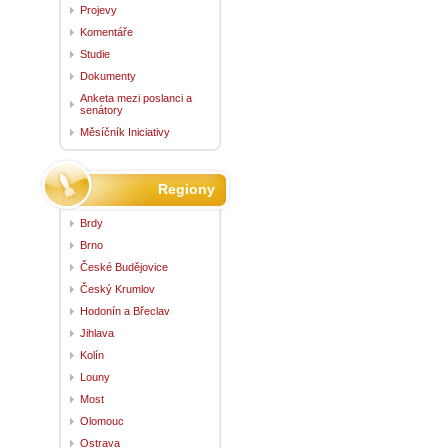
Projevy
Komentáře
Studie
Dokumenty
Anketa mezi poslanci a
senátory
Měsíčník Iniciativy
Regiony
Brdy
Brno
České Budějovice
Český Krumlov
Hodonín a Břeclav
Jihlava
Kolín
Louny
Most
Olomouc
Ostrava