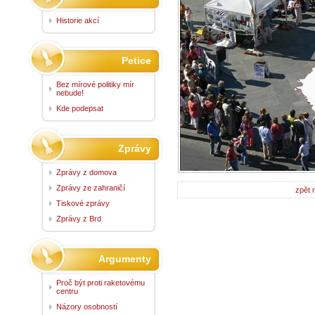
Historie akcí
Petice
Bez mírové politiky mír
nebude!
Kde podepsat
Zprávy
Zprávy z domova
Zprávy ze zahraničí
zpět 
Tiskové zprávy
Zprávy z Brd
Argumenty
Proč být proti raketovému
centru
Názory osobností