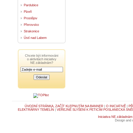
Pardubice
Plzeň
Prostějov
Přerovsko
Strakonice
Ústí nad Labem
Chcete být informováni
o aktivitách iniciativy
NE základnám?
ÚVODNÍ STRÁNKA, ZAČÍT KLEPNUTÍM NA BANNER
|
O INICIATIVĚ
|
PŘ
ELEKTRÁRNY TEMELÍN
|
VEŘEJNÉ SLYŠENÍ K PETICÍM POSLANECKÁ SNĚ
Iniciativa NE základnám
Design and c