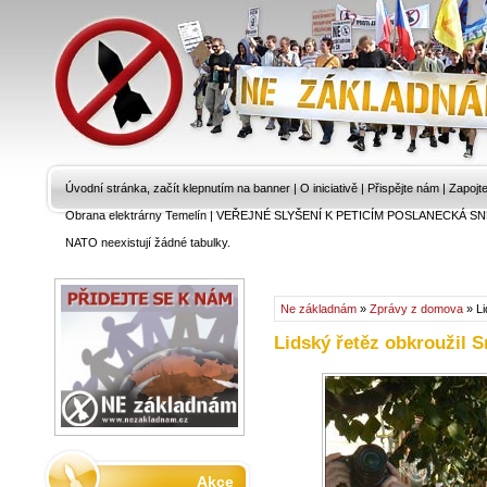
Úvodní stránka, začít klepnutím na banner
|
O iniciativě
|
Přispějte nám
|
Zapojt
Obrana elektrárny Temelín
|
VEŘEJNÉ SLYŠENÍ K PETICÍM POSLANECKÁ SN
NATO neexistují žádné tabulky.
Ne základnám
»
Zprávy z domova
» Li
Lidský řetěz obkroužil
Akce