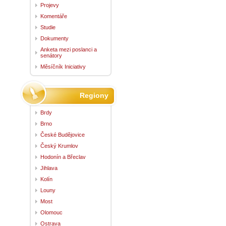
Projevy
Komentáře
Studie
Dokumenty
Anketa mezi poslanci a
senátory
Měsíčník Iniciativy
Regiony
Brdy
Brno
České Budějovice
Český Krumlov
Hodonín a Břeclav
Jihlava
Kolín
Louny
Most
Olomouc
Ostrava