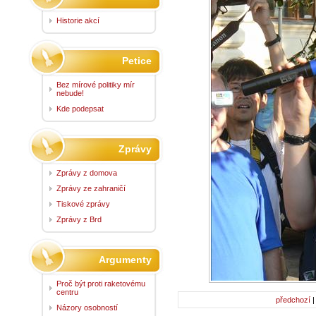
Historie akcí
Petice
Bez mírové politiky mír
nebude!
Kde podepsat
Zprávy
Zprávy z domova
Zprávy ze zahraničí
Tiskové zprávy
Zprávy z Brd
Argumenty
Proč být proti raketovému
centru
předchozí
Názory osobností