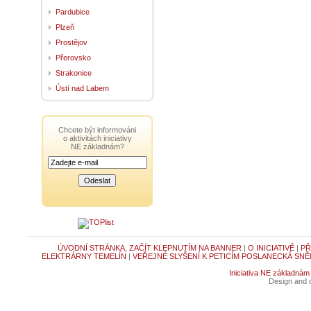
Pardubice
Plzeň
Prostějov
Přerovsko
Strakonice
Ústí nad Labem
Chcete být informováni
o aktivitách iniciativy
NE základnám?
ÚVODNÍ STRÁNKA, ZAČÍT KLEPNUTÍM NA BANNER
|
O INICIATIVĚ
|
PŘ
ELEKTRÁRNY TEMELÍN
|
VEŘEJNÉ SLYŠENÍ K PETICÍM POSLANECKÁ SNĚ
Iniciativa NE základnám
Design and c