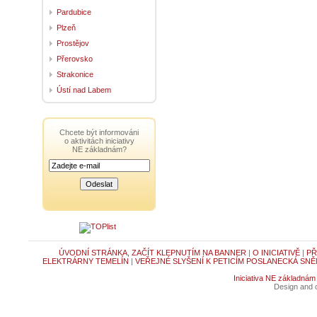
Pardubice
Plzeň
Prostějov
Přerovsko
Strakonice
Ústí nad Labem
Chcete být informováni
o aktivitách iniciativy
NE základnám?
ÚVODNÍ STRÁNKA, ZAČÍT KLEPNUTÍM NA BANNER
|
O INICIATIVĚ
|
PŘ
ELEKTRÁRNY TEMELÍN
|
VEŘEJNÉ SLYŠENÍ K PETICÍM POSLANECKÁ SNĚ
Iniciativa NE základnám
Design and c