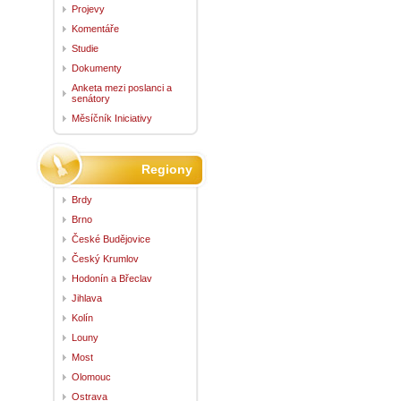
Projevy
Komentáře
Studie
Dokumenty
Anketa mezi poslanci a
senátory
Měsíčník Iniciativy
Regiony
Brdy
Brno
České Budějovice
Český Krumlov
Hodonín a Břeclav
Jihlava
Kolín
Louny
Most
Olomouc
Ostrava