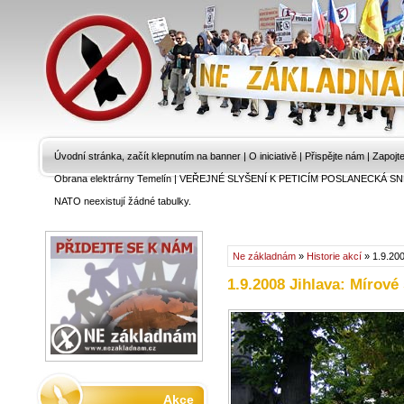
Úvodní stránka, začít klepnutím na banner
|
O iniciativě
|
Přispějte nám
|
Zapojt
Obrana elektrárny Temelín
|
VEŘEJNÉ SLYŠENÍ K PETICÍM POSLANECKÁ SN
NATO neexistují žádné tabulky.
Ne základnám
»
Historie akcí
» 1.9.200
1.9.2008 Jihlava: Mírov
Akce