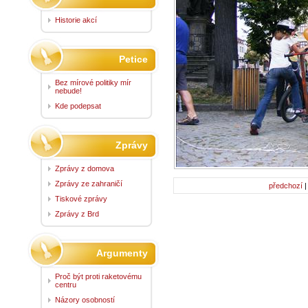
Historie akcí
Petice
Bez mírové politiky mír
nebude!
Kde podepsat
Zprávy
Zprávy z domova
Zprávy ze zahraničí
předchozí
Tiskové zprávy
Zprávy z Brd
Argumenty
Proč být proti raketovému
centru
Názory osobností