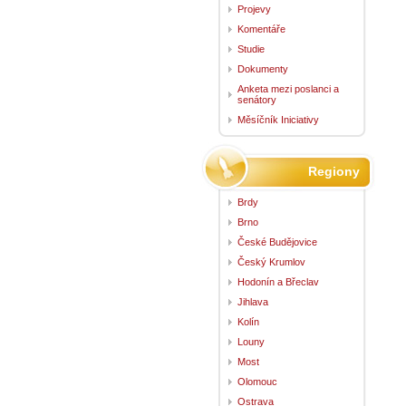
Projevy
Komentáře
Studie
Dokumenty
Anketa mezi poslanci a
senátory
Měsíčník Iniciativy
Regiony
Brdy
Brno
České Budějovice
Český Krumlov
Hodonín a Břeclav
Jihlava
Kolín
Louny
Most
Olomouc
Ostrava