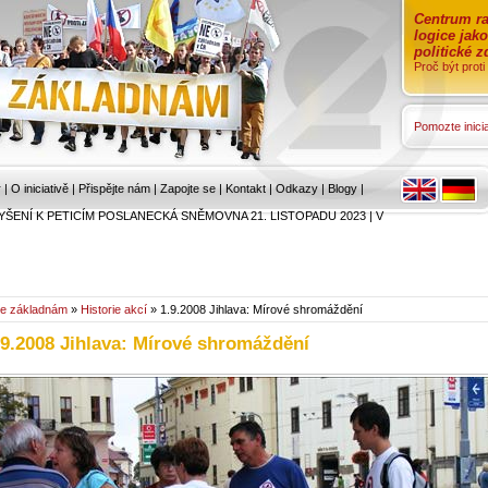
Centrum ra
logice jak
politické 
Proč být prot
Pomozte inicia
r
|
O iniciativě
|
Přispějte nám
|
Zapojte se
|
Kontakt
|
Odkazy
|
Blogy
|
YŠENÍ K PETICÍM POSLANECKÁ SNĚMOVNA 21. LISTOPADU 2023
|
V
e základnám
»
Historie akcí
» 1.9.2008 Jihlava: Mírové shromáždění
.9.2008 Jihlava: Mírové shromáždění