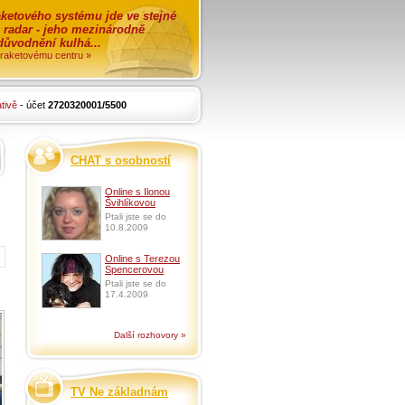
ketového systému jde ve stejné
o radar - jeho mezinárodně
zdůvodnění kulhá...
i raketovému centru »
tivě
- účet
2720320001/5500
CHAT s osobností
Online s Ilonou
Švihlíkovou
Ptali jste se do
10.8.2009
Online s Terezou
Spencerovou
Ptali jste se do
17.4.2009
Další rozhovory »
TV Ne základnám