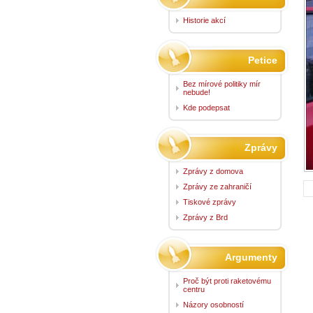
Historie akcí
Petice
Bez mírové politiky mír
nebude!
Kde podepsat
Zprávy
Zprávy z domova
Zprávy ze zahraničí
Tiskové zprávy
Zprávy z Brd
Argumenty
Proč být proti raketovému
centru
Názory osobností