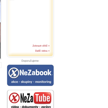
Zobrazit větší »
Další videa »
Doporučujeme: