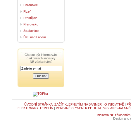
Pardubice
Plzeň
Prostějov
Přerovsko
Strakonice
Ústí nad Labem
Chcete být informováni
o aktivitách iniciativy
NE základnám?
ÚVODNÍ STRÁNKA, ZAČÍT KLEPNUTÍM NA BANNER
|
O INICIATIVĚ
|
PŘ
ELEKTRÁRNY TEMELÍN
|
VEŘEJNÉ SLYŠENÍ K PETICÍM POSLANECKÁ SNĚ
Iniciativa NE základnám
Design and c