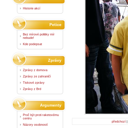
Historie akcí
Petice
Bez mírové politiky mír
nebude!
Kde podepsat
Zprávy
Zprávy z domova
Zprávy ze zahraničí
Tiskové zprávy
Zprávy z Brd
Argumenty
Proč být proti raketovému
centru
předchozí
Názory osobností