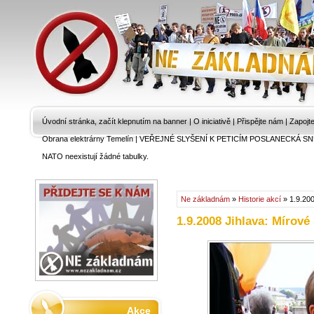
Úvodní stránka, začít klepnutím na banner
|
O iniciativě
|
Přispějte nám
|
Zapojt
Obrana elektrárny Temelín
|
VEŘEJNÉ SLYŠENÍ K PETICÍM POSLANECKÁ SN
NATO neexistují žádné tabulky.
Ne základnám
»
Historie akcí
» 1.9.200
1.9.2008 Jihlava: Mírov
Akce