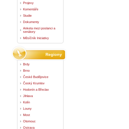
Projevy
Komentáře
Studie
Dokumenty
Anketa mezi poslanci a
senátory
Měsíčník Iniciativy
Regiony
Brdy
Brno
České Budějovice
Český Krumlov
Hodonín a Břeclav
Jihlava
Kolín
Louny
Most
Olomouc
Ostrava