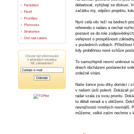
debatovat, vyhýbají se diskusi. V
Pardubice
začátku my, odpůrci projektu, kdo
Plzeň
Prostějov
Nyní celá věc leží na bedrech po
Přerovsko
referendu o radaru a nechat rozh
Strakonice
postavit se do role zodpovědných 
Ústí nad Labem
veřejnost o prospěšnosti základny
v posledních volbách. Příležitost 
kdy proběhnou nové schůze pos
Chcete být informováni
o aktivitách iniciativy
To samozřejmě nesmí uniknout na
NE základnám?
dnech obcházení poslanecké sněm
srdečně vítáni.
Naše šance jsou díky domácí i z
v našem úsilí polevit. Dokázali js
radar vzala za svou prioritu. Dokáz
to dělali neradi a s obtížemi. Dok
nevraživosti mnohých novinářů. 
můžeme, velké zatím nechme v le