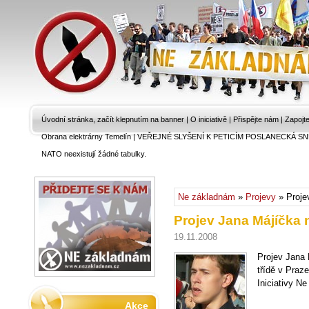
Úvodní stránka, začít klepnutím na banner
|
O iniciativě
|
Přispějte nám
|
Zapojt
Obrana elektrárny Temelín
|
VEŘEJNÉ SLYŠENÍ K PETICÍM POSLANECKÁ SN
NATO neexistují žádné tabulky.
Ne základnám
»
Projevy
» Proje
Projev Jana Májíčka 
19.11.2008
Projev Jana 
třídě v Praze
Iniciativy N
Akce