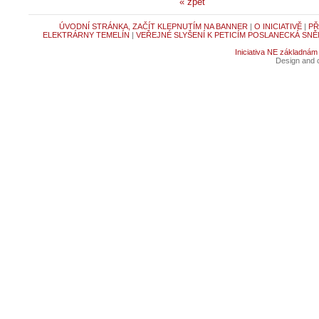
« zpět
ÚVODNÍ STRÁNKA, ZAČÍT KLEPNUTÍM NA BANNER
|
O INICIATIVĚ
|
PŘ
ELEKTRÁRNY TEMELÍN
|
VEŘEJNÉ SLYŠENÍ K PETICÍM POSLANECKÁ SNĚ
Iniciativa NE základnám
Design and c