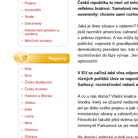
Česká republika tu není od toh
Projevy
velkému bratrovi. Sametová re
Komentáře
suverenity: chceme sami rozh
Studie
Dokumenty
Jaká je dnes situace s radarem
Anketa mezi poslanci a
jistě nezmění americkou zahraničn
senátory
s jedinou výjimkou. A tou může bý
Měsíčník Iniciativy
politické, vojenské či pravděpo
demokratický prezident ten, kdo 
rozmisťování do fáze vývoje. Je
Regiony
optimističtí.
Brdy
V EU se začíná také vlna odporu
Brno
různých politiků Unie se naposl
České Budějovice
Sarkozy: rozmisťování radarů 
Český Krumlov
Hodonín a Břeclav
A co u nás doma? Vládní koalice 
Vondra, který se účastnil nedávné
Jihlava
jen po dobu svého projevu a pak o
Kolín
ministerstev obrany a zahraničníc
Louny
Filosofické fakultě před dvěma t
Most
ministryně Parkanová se ani neo
Olomouc
Ostrava
Na domácí politické scéně jsou te