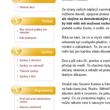
Historie akcí
Ze strany našich odpůrců zaznívá,
můžeme dovolit, spojovat protest
ale stojíme za demokratickými 
Petice
by lidé měli mít možnost rozho
podobě svého života, o světě, ve 
Bez mírové politiky mír
nebude!
Říká se nám, že co si myslí větš
Kde podepsat
referenda byl zveřejněn předtím,
mínění o základnách. To, že se to
mělo být pro každou vládu důvo
Zprávy
Zprávy z domova
Dva a půl roku lží, pomluv a zast
přístup do medií. To všechno byly
Zprávy ze zahraničí
občany oklamat a odradit od prot
Tiskové zprávy
dobrým důkazem.
Zprávy z Brd
Strašili nás Severní Koreou a Írá
na řadu karta jiná: Rusko. Někteř
Argumenty
běsnění došli k tvrzením, že pok
ruský. Co za zvrácenou logiku, co
Proč být proti raketovému
centru
může někoho vést k takovým tv
Názory osobností