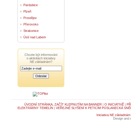
Pardubice
Plzeň
Prostějov
Přerovsko
Strakonice
Ústí nad Labem
Chcete být informováni
o aktivitách iniciativy
NE základnám?
ÚVODNÍ STRÁNKA, ZAČÍT KLEPNUTÍM NA BANNER
|
O INICIATIVĚ
|
PŘ
ELEKTRÁRNY TEMELÍN
|
VEŘEJNÉ SLYŠENÍ K PETICÍM POSLANECKÁ SNĚ
Iniciativa NE základnám
Design and c