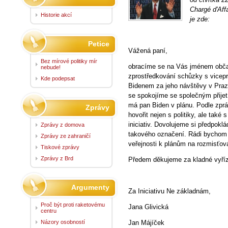
Chargé d'Aff
Historie akcí
je zde:
Petice
Vážená paní,
Bez mírové politiky mír
obracíme se na Vás jménem občan
nebude!
zprostředkování schůzky s vicep
Kde podepsat
Bidenem za jeho návštěvy v Praz
se spokojíme se společným přijet
má pan Biden v plánu. Podle zpráv
Zprávy
hovořit nejen s politiky, ale tak
iniciativ. Dovolujeme si předpokl
Zprávy z domova
takového označení. Rádi bychom t
Zprávy ze zahraničí
veřejnosti k plánům na rozmisťo
Tiskové zprávy
Zprávy z Brd
Předem děkujeme za kladné vyříz
Argumenty
Za Iniciativu Ne základnám,
Proč být proti raketovému
Jana Glivická
centru
Názory osobností
Jan Májíček