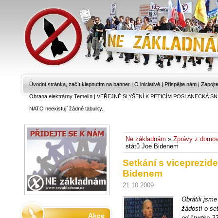
Úvodní stránka, začít klepnutím na banner
|
O iniciativě
|
Přispějte nám
|
Zapojt
Obrana elektrárny Temelín
|
VEŘEJNÉ SLYŠENÍ K PETICÍM POSLANECKÁ SN
NATO neexistují žádné tabulky.
Ne základnám
»
Zprávy z domo
států Joe Bidenem
Setkání s viceprezid
Bidenem
21.10.2009
Obrátili js
žádostí o se
Akce
od čtvrtka 2