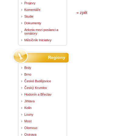
Projevy
Komentáře
« zpět
Studie
Dokumenty
Anketa mezi poslanci a
senátory
Měsíčník Iniciativy
Regiony
Brdy
Brno
České Budějovice
Český Krumlov
Hodonín a Břeclav
Jihlava
Kolín
Louny
Most
Olomouc
Ostrava