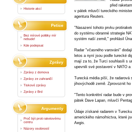
před raketam
Historie akcí
v pátek mluvčí tureckého minister
agentura Reuters.
Petice
"Nasazení tohoto prvku protirak
do systému obranné strategie NAT
Bez mírové politiky mír
systém naší země," prohlásil Üna
nebude!
Kde podepsat
Radar "včasného varování" dodaj
letos a nyní jsou podle turecké di
mají za to, že Turci souhlasili s
Zprávy
upevnili své postavení v NATO a 
Zprávy z domova
Turecká média píší, že radarová
Zprávy ze zahraničí
jihovýchodě země. Zprovoznit ho 
Tiskové zprávy
Zprávy z Brd
"Tento konkrétní radar bude v pro
pátek Dave Lapan, mluvčí Penta
Argumenty
Údaje získané radarem v Turecku 
amerického námořnictva, které 
Proč být proti raketovému
centru
Aegis.
Názory osobností