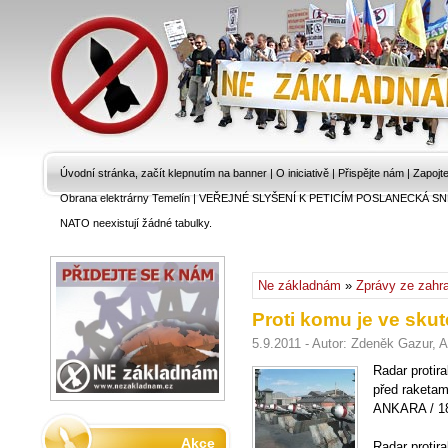
Úvodní stránka, začít klepnutím na banner
|
O iniciativě
|
Přispějte nám
|
Zapojt
Obrana elektrárny Temelín
|
VEŘEJNÉ SLYŠENÍ K PETICÍM POSLANECKÁ SN
NATO neexistují žádné tabulky.
Ne základnám
»
Zprávy ze zahra
Proti komu je ve sku
5.9.2011 - Autor: Zdeněk Gazur, 
Radar protir
před raketam
ANKARA / 18
Akce
Radar protir