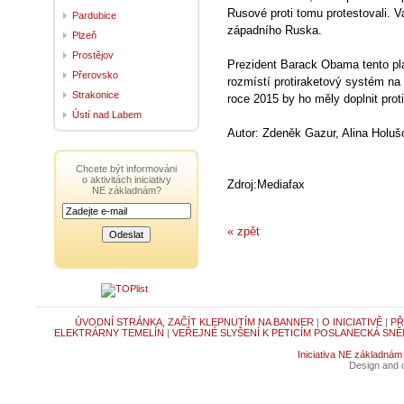
Rusové proti tomu protestovali. Va
Pardubice
západního Ruska.
Plzeň
Prostějov
Prezident Barack Obama tento plá
Přerovsko
rozmístí protiraketový systém na 
Strakonice
roce 2015 by ho měly doplnit pro
Ústí nad Labem
Autor: Zdeněk Gazur, Alina Holuš
Chcete být informováni
o aktivitách iniciativy
Zdroj:Mediafax
NE základnám?
« zpět
ÚVODNÍ STRÁNKA, ZAČÍT KLEPNUTÍM NA BANNER
|
O INICIATIVĚ
|
PŘ
ELEKTRÁRNY TEMELÍN
|
VEŘEJNÉ SLYŠENÍ K PETICÍM POSLANECKÁ SNĚ
Iniciativa NE základnám
Design and c