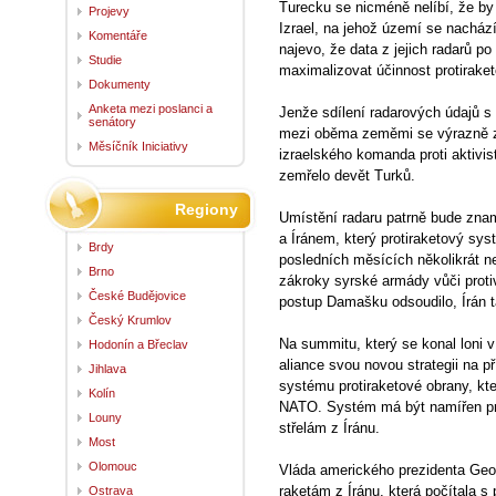
Turecku se nicméně nelíbí, že b
Projevy
Izrael, na jehož území se nacház
Komentáře
najevo, že data z jejich radarů p
Studie
maximalizovat účinnost protirake
Dokumenty
Anketa mezi poslanci a
Jenže sdílení radarových údajů s 
senátory
mezi oběma zeměmi se výrazně zh
Měsíčník Iniciativy
izraelského komanda proti aktivi
zemřelo devět Turků.
Regiony
Umístění radaru patrně bude zna
a Íránem, který protiraketový sy
Brdy
posledních měsících několikrát n
Brno
zákroky syrské armády vůči prot
České Budějovice
postup Damašku odsoudilo, Írán 
Český Krumlov
Na summitu, který se konal loni v
Hodonín a Břeclav
aliance svou novou strategii na p
Jihlava
systému protiraketové obrany, kt
Kolín
NATO. Systém má být namířen pro
Louny
střelám z Íránu.
Most
Olomouc
Vláda amerického prezidenta Geo
raketám z Íránu, která počítala s
Ostrava