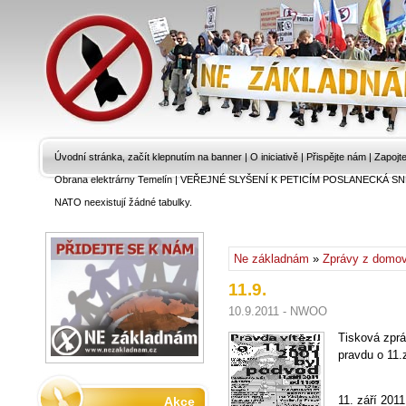
Úvodní stránka, začít klepnutím na banner
|
O iniciativě
|
Přispějte nám
|
Zapojt
Obrana elektrárny Temelín
|
VEŘEJNÉ SLYŠENÍ K PETICÍM POSLANECKÁ SN
NATO neexistují žádné tabulky.
Ne základnám
»
Zprávy z domo
11.9.
10.9.2011 - NWOO
Tisková zpr
pravdu o 11.
11. září 201
Akce