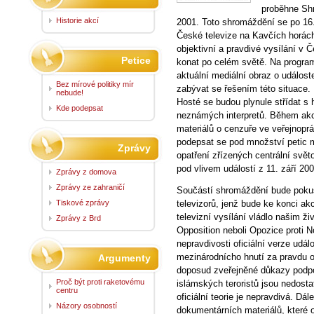
proběhne Shr
Historie akcí
2001. Toto shromáždění se po 16
České televize na Kavčích horác
objektivní a pravdivé vysílání v 
Petice
konat po celém světě. Na progr
aktuální mediální obraz o událost
Bez mírové politiky mír
zabývat se řešením této situace.
nebude!
Hosté se budou plynule střídat 
Kde podepsat
neznámých interpretů. Během akc
materiálů o cenzuře ve veřejnop
podepsat se pod množství petic m
Zprávy
opatření zřízených centrální svě
pod vlivem událostí z 11. září 200
Zprávy z domova
Zprávy ze zahraničí
Součástí shromáždění bude pokus
Tiskové zprávy
televizorů, jenž bude ke konci a
televizní vysílání vládlo našim 
Zprávy z Brd
Opposition neboli Opozice proti 
nepravdivosti oficiální verze udá
mezinárodnícho hnutí za pravdu 
Argumenty
doposud zveřejněné důkazy podpor
Proč být proti raketovému
islámských teroristů jsou nedost
centru
oficiální teorie je nepravdivá. Dá
Názory osobností
dokumentárních materiálů, které of