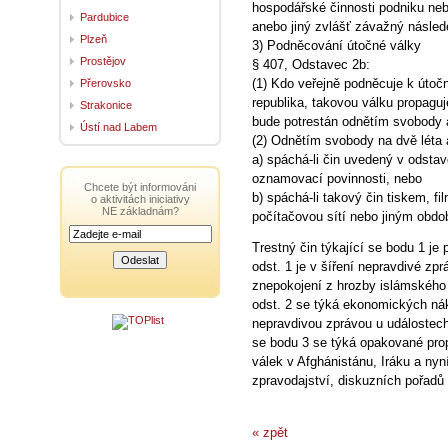
hospodářské činnosti podniku neb
Pardubice
anebo jiný zvlášť závažný násled
Plzeň
3) Podněcování útočné války
Prostějov
§ 407, Odstavec 2b:
(1) Kdo veřejně podněcuje k útoč
Přerovsko
republika, takovou válku propagu
Strakonice
bude potrestán odnětím svobody a
Ústí nad Labem
(2) Odnětím svobody na dvě léta a
a) spáchá-li čin uvedený v odsta
oznamovací povinnosti, nebo
Chcete být informováni
b) spáchá-li takový čin tiskem, fi
o aktivitách iniciativy
NE základnám?
počítačovou sítí nebo jiným obd
Trestný čin týkající se bodu 1 je
odst. 1 je v šíření nepravdivé zp
znepokojení z hrozby islámského t
odst. 2 se týká ekonomických nákl
nepravdivou zprávou u událostech 
se bodu 3 se týká opakované pro
válek v Afghánistánu, Iráku a nyní
zpravodajství, diskuzních pořadů
« zpět