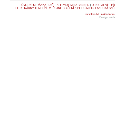
ÚVODNÍ STRÁNKA, ZAČÍT KLEPNUTÍM NA BANNER
|
O INICIATIVĚ
|
PŘ
ELEKTRÁRNY TEMELÍN
|
VEŘEJNÉ SLYŠENÍ K PETICÍM POSLANECKÁ SNĚ
Iniciativa NE základnám
Design and c