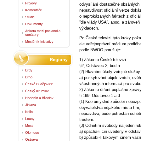
Projevy
odvysílání dostatečně obsáhlých 
nepravdivost oficiální verze dok
Komentáře
o neprokázaných faktech z oficiál
Studie
“dle vlády USA”, apod. a zároveň 
Dokumenty
výkladech.
Anketa mezi poslanci a
senátory
Po České televizi tyto kroky pož
Měsíčník Iniciativy
ale veřejnoprávní médium podléha
podle NWOO porušuje:
Regiony
1) Zákon o České televizi:
§2, Odstavec 2, bod a:
Brdy
(2) Hlavními úkoly veřejné služby
Brno
a) poskytování objektivních, ov
všestranných informací pro svob
České Budějovice
2) Zákon o šíření poplašné zpráv
Český Krumlov
§ 199, Odstavce 1 a 3
Hodonín a Břeclav
(1) Kdo úmyslně způsobí nebezpe
Jihlava
obyvatelstva nějakého místa tím, 
Kolín
nepravdivá, bude potrestán odně
Louny
trestem.
(3) Odnětím svobody na jeden rok 
Most
a) spáchá-li čin uvedený v odsta
Olomouc
b) způsobí-li takovým činem váž
Ostrava