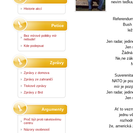
nevim teďka,
Historie akcí
Referendum
Bush 
Petice
lež
Bez mírové politiky mír
nebude!
Jen radar, jedi
Kde podepsat
Jen r
Žádná 
Ne,ne zákl
Zprávy
N
Zprávy z domova
Suverenita
Zprávy ze zahraničí
NATO je poz
Tiskové zprávy
mír je pozp
Jen radar, jedi
Zprávy z Brd
Jen r
Argumenty
Ať to vezm
jednu vě
Proč být proti raketovému
rozhodn
centru
že, americká 
Názory osobností