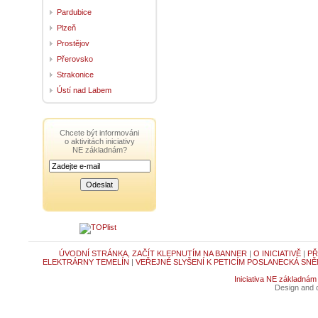
Pardubice
Plzeň
Prostějov
Přerovsko
Strakonice
Ústí nad Labem
Chcete být informováni
o aktivitách iniciativy
NE základnám?
ÚVODNÍ STRÁNKA, ZAČÍT KLEPNUTÍM NA BANNER
|
O INICIATIVĚ
|
PŘ
ELEKTRÁRNY TEMELÍN
|
VEŘEJNÉ SLYŠENÍ K PETICÍM POSLANECKÁ SNĚ
Iniciativa NE základnám
Design and c