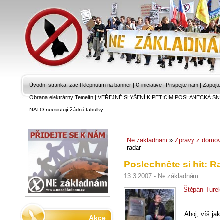
Úvodní stránka, začít klepnutím na banner
|
O iniciativě
|
Přispějte nám
|
Zapojt
Obrana elektrárny Temelín
|
VEŘEJNÉ SLYŠENÍ K PETICÍM POSLANECKÁ SN
NATO neexistují žádné tabulky.
Ne základnám
»
Zprávy z domo
radar
Poslechněte si hit: R
13.3.2007 - Ne základnám
Štěpán Turek
Ahoj, víš ja
Akce