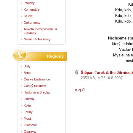
Projevy
Kd
Komentáře
Kdo, kdo,
Kdo, kdo,
Studie
Kdo, kdo,
Dokumenty
Anketa mezi poslanci a
senátory
Nechceme zpát
Měsíčník Iniciativy
který jedním
Václav H
Myslel na r
Regiony
nest
Brdy
Štěpán Turek & the Jitrnice
Brno
2353 kB, MP3, 4.8.2007
České Budějovice
Český Krumlov
« zpět
Hodonín a Břeclav
Jihlava
Kolín
Louny
Most
Olomouc
Ostrava