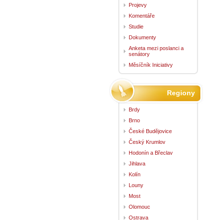
Projevy
Komentáře
Studie
Dokumenty
Anketa mezi poslanci a
senátory
Měsíčník Iniciativy
Regiony
Brdy
Brno
České Budějovice
Český Krumlov
Hodonín a Břeclav
Jihlava
Kolín
Louny
Most
Olomouc
Ostrava