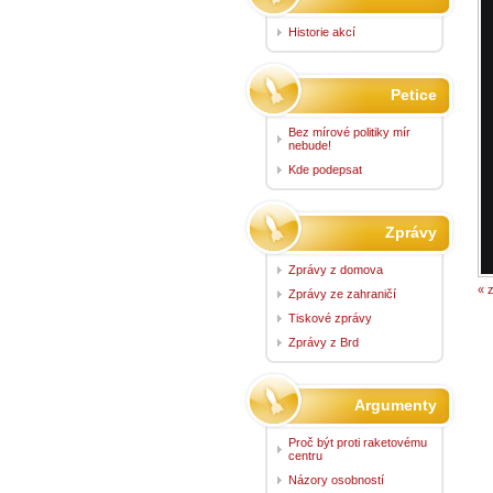
Historie akcí
Petice
Bez mírové politiky mír
nebude!
Kde podepsat
Zprávy
Zprávy z domova
« 
Zprávy ze zahraničí
Tiskové zprávy
Zprávy z Brd
Argumenty
Proč být proti raketovému
centru
Názory osobností