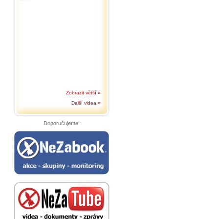
Zobrazit větší »
Další videa »
Doporučujeme: