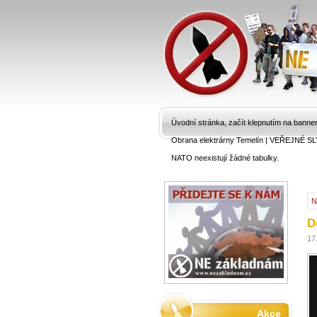
Úvodní stránka, začít klepnutím na banne
Obrana elektrárny Temelín
|
VEŘEJNÉ SL
NATO neexistují žádné tabulky.
N
D
17
Akce