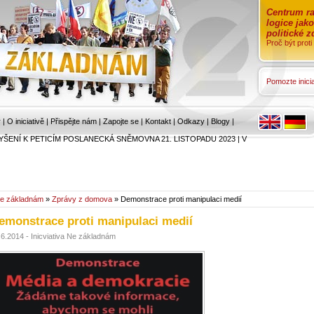
Centrum ra
logice jak
politické 
Proč být prot
Pomozte inicia
r
|
O iniciativě
|
Přispějte nám
|
Zapojte se
|
Kontakt
|
Odkazy
|
Blogy
|
YŠENÍ K PETICÍM POSLANECKÁ SNĚMOVNA 21. LISTOPADU 2023
|
V
e základnám
»
Zprávy z domova
» Demonstrace proti manipulaci medií
emonstrace proti manipulaci medií
.6.2014 - Inicviativa Ne základnám