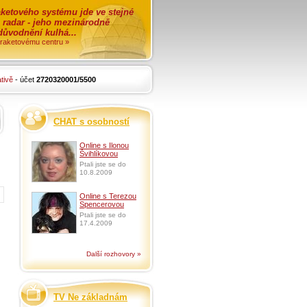
ketového systému jde ve stejné
o radar - jeho mezinárodně
zdůvodnění kulhá...
i raketovému centru »
tivě
- účet
2720320001/5500
CHAT s osobností
Online s Ilonou
Švihlíkovou
Ptali jste se do
10.8.2009
Online s Terezou
Spencerovou
Ptali jste se do
17.4.2009
Další rozhovory »
TV Ne základnám