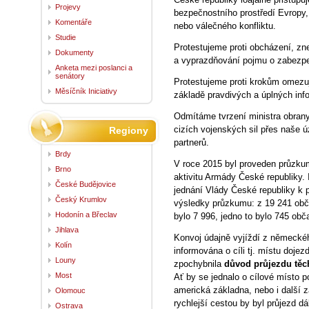
Projevy
bezpečnostního prostředí Evropy,
Komentáře
nebo válečného konfliktu.
Studie
Protestujeme proti obcházení, z
Dokumenty
a vyprazdňování pojmu o zabezpe
Anketa mezi poslanci a
senátory
Protestujeme proti krokům omezuj
Měsíčník Iniciativy
základě pravdivých a úplných inf
Odmítáme tvrzení ministra obrany
cizích vojenských sil přes naše 
Regiony
partnerů.
Brdy
V roce 2015 byl proveden průzkum
Brno
aktivitu Armády České republiky. 
České Budějovice
jednání Vlády České republiky k 
Český Krumlov
výsledky průzkumu: z 19 241 obča
Hodonín a Břeclav
bylo 7 996, jedno to bylo 745 ob
Jihlava
Konvoj údajně vyjíždí z německé
Kolín
informována o cíli tj. místu doje
Louny
zpochybnila
důvod průjezdu těch
Most
Ať by se jednalo o cílové místo 
americká základna, nebo i další z
Olomouc
rychlejší cestou by byl průjezd d
Ostrava