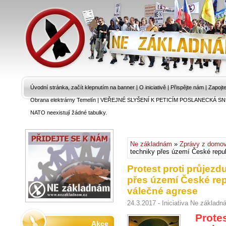
Úvodní stránka, začít klepnutím na banner
|
O iniciativě
|
Přispějte nám
|
Zapojt
Obrana elektrárny Temelín
|
VEŘEJNÉ SLYŠENÍ K PETICÍM POSLANECKÁ SN
NATO neexistují žádné tabulky.
Ne základnám
»
Zprávy z domo
techniky přes území České repub
Protest proti průjez
přes území České rep
válečné agrese
24.3.2017 - Iniciativa Ne základ
Prote
Akce