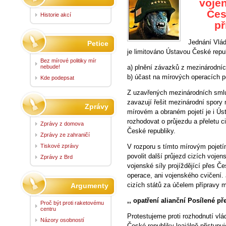
voje
Čes
Historie akcí
př
Jednání Vlád
Petice
je limitováno Ústavou České repub
Bez mírové politiky mír
nebude!
a) plnění závazků z mezinárodníc
b) účast na mírových operacích p
Kde podepsat
Z uzavřených mezinárodních smluv
zavazují řešit mezinárodní spory
Zprávy
mírovém a obraném pojetí je i Ús
rozhodovat o průjezdu a přeletu c
Zprávy z domova
České republiky.
Zprávy ze zahraničí
Tiskové zprávy
V rozporu s tímto mírovým pojetí
povolit další průjezd cizích vojens
Zprávy z Brd
vojenské síly projíždějící přes 
operace, ani vojenského cvičení.
cizích států za účelem přípravy 
Argumenty
,, opatření alianční Posílené p
Proč být proti raketovému
centru
Protestujeme proti rozhodnutí vlá
Názory osobností
České republiky loajálně přistupu