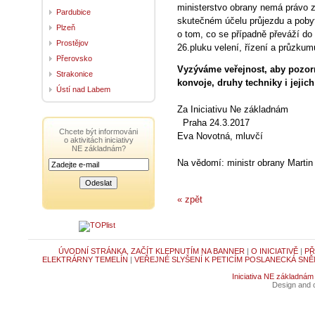
ministerstvo obrany nemá právo z
Pardubice
skutečném účelu průjezdu a pobyt
Plzeň
o tom, co se případně převáží do
Prostějov
26.pluku velení, řízení a průzku
Přerovsko
Vyzýváme veřejnost, aby pozor
Strakonice
konvoje, druhy techniky i jejich
Ústí nad Labem
Za Iniciati
Praha 24.3.2017
Chcete být informováni
Eva Novotná, mluvčí
o aktivitách iniciativy
NE základnám?
Na vědomí: ministr obrany Martin
« zpět
ÚVODNÍ STRÁNKA, ZAČÍT KLEPNUTÍM NA BANNER
|
O INICIATIVĚ
|
PŘ
ELEKTRÁRNY TEMELÍN
|
VEŘEJNÉ SLYŠENÍ K PETICÍM POSLANECKÁ SNĚ
Iniciativa NE základnám
Design and c