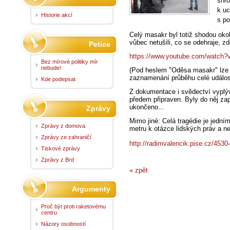
shr
k uc
Historie akcí
s po
Celý masakr byl totiž shodou okol
vůbec netušili, co se odehraje, z
Petice
https://www.youtube.com/watc
Bez mírové politiky mír
nebude!
(Pod heslem "Oděsa masakr" lze n
zaznamenání průběhu celé událost
Kde podepsat
Z dokumentace i svědectví vyplýv
předem připraven. Byly do něj zap
ukončeno...
Zprávy
Mimo jiné: Celá tragédie je jední
Zprávy z domova
metru k otázce lidských práv a ne
Zprávy ze zahraničí
http://
radimvalencik
.pise.cz/453
Tiskové zprávy
Zprávy z Brd
« zpět
Argumenty
Proč být proti raketovému
centru
Názory osobností