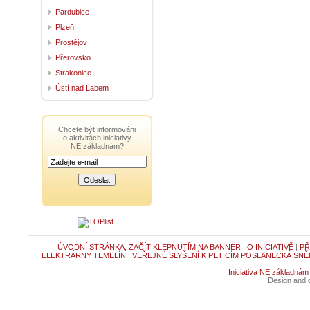
Pardubice
Plzeň
Prostějov
Přerovsko
Strakonice
Ústí nad Labem
Chcete být informováni
o aktivitách iniciativy
NE základnám?
ÚVODNÍ STRÁNKA, ZAČÍT KLEPNUTÍM NA BANNER
|
O INICIATIVĚ
|
PŘ
ELEKTRÁRNY TEMELÍN
|
VEŘEJNÉ SLYŠENÍ K PETICÍM POSLANECKÁ SNĚ
Iniciativa NE základnám
Design and c