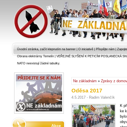
Úvodní stránka, začít klepnutím na banner
|
O iniciativě
|
Přispějte nám
|
Zapojt
Obrana elektrárny Temelín
|
VEŘEJNÉ SLYŠENÍ K PETICÍM POSLANECKÁ SN
NATO neexistují žádné tabulky.
Ne základnám
»
Zprávy z domo
Oděsa 2017
4.5.2017 - Radim Valenčík
K př
ke k
b
obyv
Akce