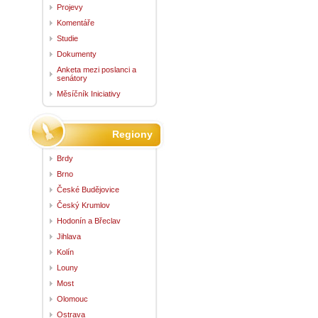
Projevy
Komentáře
Studie
Dokumenty
Anketa mezi poslanci a
senátory
Měsíčník Iniciativy
Regiony
Brdy
Brno
České Budějovice
Český Krumlov
Hodonín a Břeclav
Jihlava
Kolín
Louny
Most
Olomouc
Ostrava