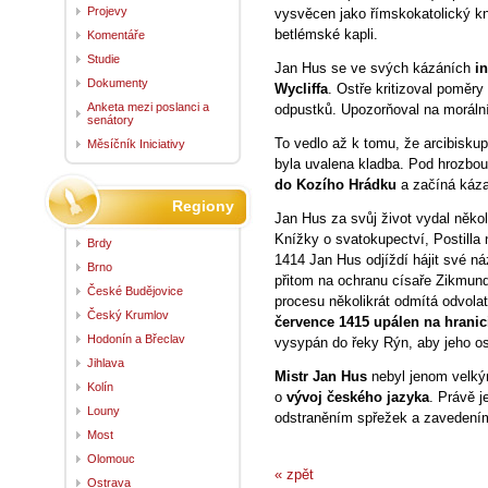
Projevy
vysvěcen jako římskokatolický kn
betlémské kapli.
Komentáře
Studie
Jan Hus se ve svých kázáních
i
Dokumenty
Wycliffa
. Ostře kritizoval poměr
Anketa mezi poslanci a
odpustků. Upozorňoval na morální 
senátory
To vedlo až k tomu, že arcibiskup
Měsíčník Iniciativy
byla uvalena kladba. Pod hrozbo
do Kozího Hrádku
a začíná káza
Regiony
Jan Hus za svůj život vydal někol
Knížky o svatokupectví, Postilla 
Brdy
1414 Jan Hus odjíždí hájit své ná
Brno
přitom na ochranu císaře Zikmund
České Budějovice
procesu několikrát odmítá odvol
Český Krumlov
července 1415 upálen na hranic
Hodonín a Břeclav
vysypán do řeky Rýn, aby jeho os
Jihlava
Mistr Jan Hus
nebyl jenom velk
Kolín
o
vývoj českého jazyka
. Právě 
Louny
odstraněním spřežek a zavedením 
Most
Olomouc
« zpět
Ostrava