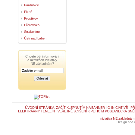
Pardubice
Plzeň
Prostějov
Přerovsko
Strakonice
Ústí nad Labem
Chcete být informováni
o aktivitách iniciativy
NE základnám?
ÚVODNÍ STRÁNKA, ZAČÍT KLEPNUTÍM NA BANNER
|
O INICIATIVĚ
|
PŘ
ELEKTRÁRNY TEMELÍN
|
VEŘEJNÉ SLYŠENÍ K PETICÍM POSLANECKÁ SNĚ
Iniciativa NE základnám
Design and c