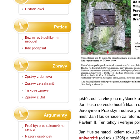
Historie akcí
Petice
Bez mírové politiky mír
nebude!
Kde podepsat
Zprávy
Zprávy z domova
Zprávy ze zahraničí
Tiskové zprávy
Zprávy z Brd
ještě zesílila vliv jeho myšlenek 
Jan Husa se vedle husitů hlásí i 
Jeronýmem Pražským uctívaný nap
Argumenty
mistr Jan Hus označen za refor
Pavlem II. Ten tehdy i veřejně pol
Proč být proti raketovému
centru
Jan Hus se narodil kolem roku 13
Názory osobností
univerzitě
(od roku 1398) a posléz