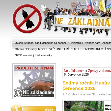
Úvodní stránka, začít klepnutím na banner
|
O iniciativě
|
Přispějte nám
|
Zapojt
Obrana elektrárny Temelín
|
VEŘEJNÉ SLYŠENÍ K PETICÍM POSLANECKÁ SN
NATO neexistují žádné tabulky.
Ne základnám
»
Zprávy z domo
6. července 2026
Sedmý ročník Husův
července 2026
1.7.2026 - Iniciativa NE základná
Akce