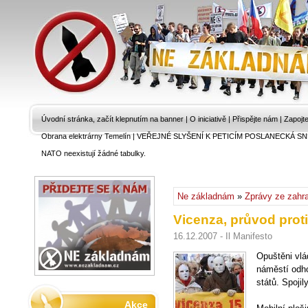
Úvodní stránka, začít klepnutím na banner
|
O iniciativě
|
Přispějte nám
|
Zapojt
Obrana elektrárny Temelín
|
VEŘEJNÉ SLYŠENÍ K PETICÍM POSLANECKÁ SN
NATO neexistují žádné tabulky.
Ne základnám
»
Zprávy ze zahra
Vicenza, průvod prot
16.12.2007 - Il Manifesto
Opuštěni vlád
náměstí odh
států. Spojil
Akce