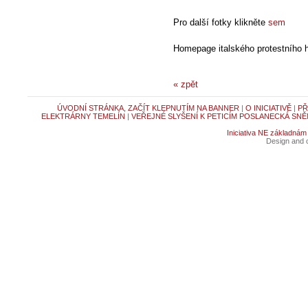
Pro další fotky klikněte
sem
Homepage italského protestního 
« zpět
ÚVODNÍ STRÁNKA, ZAČÍT KLEPNUTÍM NA BANNER
|
O INICIATIVĚ
|
PŘ
ELEKTRÁRNY TEMELÍN
|
VEŘEJNÉ SLYŠENÍ K PETICÍM POSLANECKÁ SNĚ
Iniciativa NE základnám
Design and c