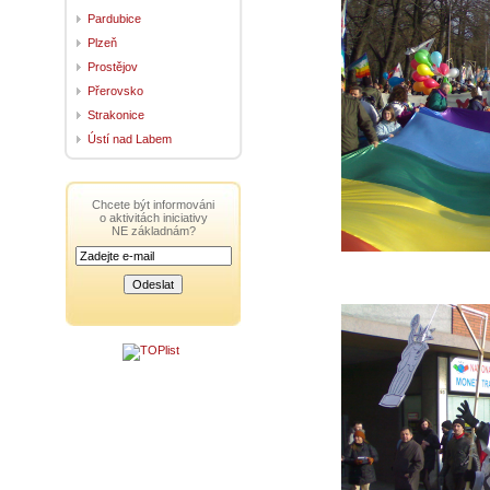
Pardubice
Plzeň
Prostějov
Přerovsko
Strakonice
Ústí nad Labem
Chcete být informováni
o aktivitách iniciativy
NE základnám?