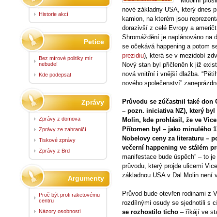
Mobilní ploši
nové základny USA, který dnes p
Historie akcí
kamion, na kterém jsou reprezenta
dorazivší z celé Evropy a američtí 
Shromáždění je naplánováno na d
Petice
se očekává happening a potom se 
prezidiu
), která se v mezidobí zdv
Bez mírové politiky mír
nebude!
Nový stan byl přičleněn k již exis
nová vnitřní i vnější dlažba. “Pěti
Kde podepsat
nového společenství” zaneprázdně
Průvodu se zúčastnil také don
Zprávy
– pozn. iniciativa NZ), který by
Zprávy z domova
Molin, kde prohlásil, že ve Vic
Přítomen byl – jako minulého 17
Zprávy ze zahraničí
Nobelovy ceny za literaturu – po
Tiskové zprávy
večerní happening ve stálém pr
Zprávy z Brd
manifestace bude úspěch” – to je
průvodu, který projde ulicemi Vic
základnou USA v Dal Molin není 
Argumenty
Průvod bude otevřen rodinami z V
Proč být proti raketovému
centru
rozdílnými osudy se sjednotili s c
Názory osobností
se rozhostilo ticho
– říkájí ve s