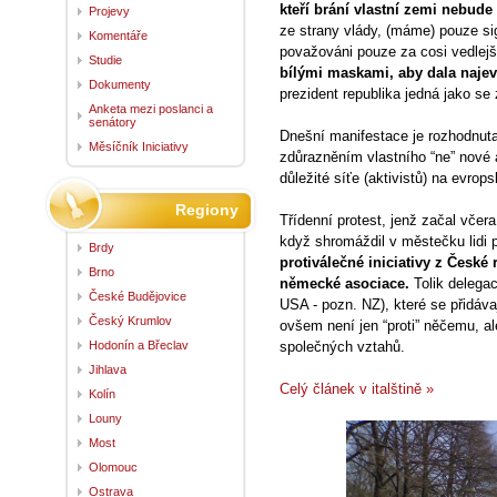
kteří brání vlastní zemi nebud
Projevy
ze strany vlády, (máme) pouze si
Komentáře
považováni pouze za cosi vedlej
Studie
bílými maskami, aby dala najev
Dokumenty
prezident republika jedná jako se
Anketa mezi poslanci a
senátory
Dnešní manifestace je rozhodnuta
Měsíčník Iniciativy
zdůrazněním vlastního “ne” nové 
důležité síťe (aktivistů) na evrops
Regiony
Třídenní protest, jenž začal včer
když shromáždil v městečku lidi 
Brdy
protiválečné iniciativy z České r
Brno
německé asociace.
Tolik delega
České Budějovice
USA - pozn. NZ), které se přidáva
Český Krumlov
ovšem není jen “proti” něčemu, ale
Hodonín a Břeclav
společných vztahů.
Jihlava
Celý článek v italštině »
Kolín
Louny
Most
Olomouc
Ostrava