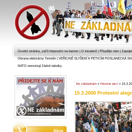
Úvodní stránka, začít klepnutím na banner
|
O iniciativě
|
Přispějte nám
|
Zapojt
Obrana elektrárny Temelín
|
VEŘEJNÉ SLYŠENÍ K PETICÍM POSLANECKÁ SN
NATO neexistují žádné tabulky.
Ne základnám
»
Historie akcí
» 15.3.20
15.3.2008 Protestní aleg
Akce