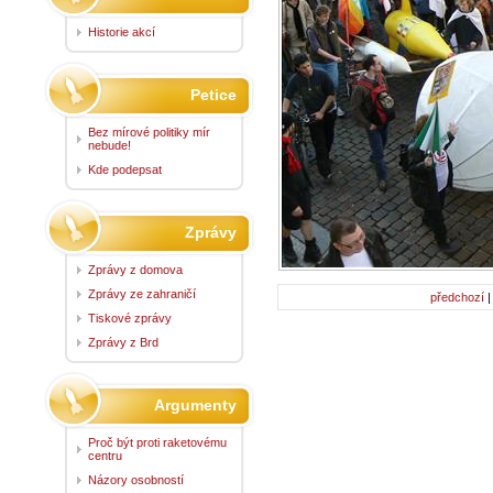
Historie akcí
Petice
Bez mírové politiky mír
nebude!
Kde podepsat
Zprávy
Zprávy z domova
Zprávy ze zahraničí
předchozí
Tiskové zprávy
Zprávy z Brd
Argumenty
Proč být proti raketovému
centru
Názory osobností