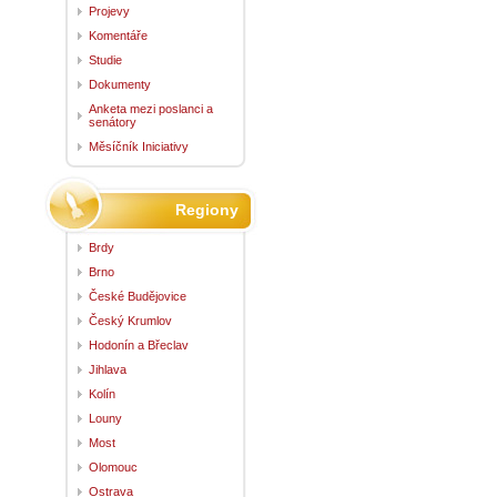
Projevy
Komentáře
Studie
Dokumenty
Anketa mezi poslanci a
senátory
Měsíčník Iniciativy
Regiony
Brdy
Brno
České Budějovice
Český Krumlov
Hodonín a Břeclav
Jihlava
Kolín
Louny
Most
Olomouc
Ostrava