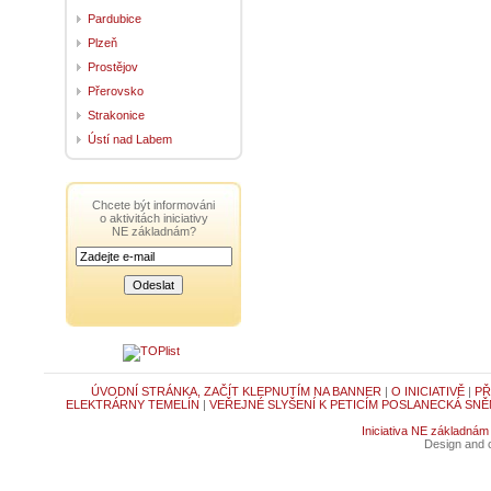
Pardubice
Plzeň
Prostějov
Přerovsko
Strakonice
Ústí nad Labem
Chcete být informováni
o aktivitách iniciativy
NE základnám?
ÚVODNÍ STRÁNKA, ZAČÍT KLEPNUTÍM NA BANNER
|
O INICIATIVĚ
|
PŘ
ELEKTRÁRNY TEMELÍN
|
VEŘEJNÉ SLYŠENÍ K PETICÍM POSLANECKÁ SNĚ
Iniciativa NE základnám
Design and c