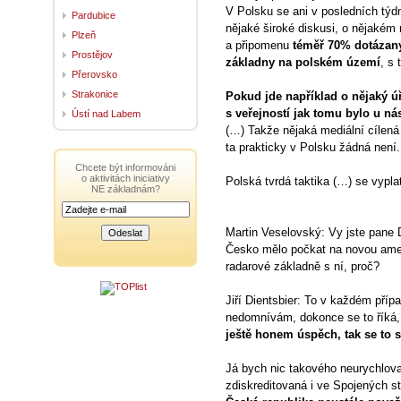
V Polsku se ani v posledních týd
Pardubice
nějaké široké diskusi, o nějakém 
Plzeň
a připomenu
téměř 70% dotázan
Prostějov
základny na polském území
, s
Přerovsko
Strakonice
Pokud jde například o nějaký 
s veřejností jak tomu bylo u ná
Ústí nad Labem
(…) Takže nějaká mediální cílená
ta prakticky v Polsku žádná není
Chcete být informováni
o aktivitách iniciativy
Polská tvrdá taktika (…) se vyplat
NE základnám?
Martin Veselovský: Vy jste pane Di
Česko mělo počkat na novou ameri
radarové základně s ní, proč?
Jiří Dientsbier: To v každém pří
nedomnívám, dokonce se to říká
ještě honem úspěch, tak se to s
Já bych nic takového neurychloval
zdiskreditovaná i ve Spojených st