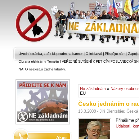
Úvodní stránka, začít klepnutím na banner
|
O iniciativě
|
Přispějte nám
|
Zapojt
Obrana elektrárny Temelín
|
VEŘEJNÉ SLYŠENÍ K PETICÍM POSLANECKÁ SN
NATO neexistují žádné tabulky.
Ne základnám
»
Názory osobnos
EU
Česko jednáním o ra
13.3.2008 - Jiří Dientsbier, Česká
Přinášíme př
Události, ko
Akce