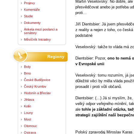
Martin Veselovský: No dobře, ale p
Projevy
přesvědčovat anebo je potřeba udě
Komentáře
proti…
Studie
Dokumenty
Jiří Dientsbier: Já jsem přesvědč
Anketa mezi poslanci a
z reality a nejen z toho, co česká
senátory
podstatné
Měsíčník Iniciativy
Veselovský: takže to vláda má z
Regiony
Dientsbier: Pozor,
ono to nemá o
v Evropské unii
Brdy
Brno
Veselovský: tomu rozumím, já jsem 
České Budějovice
důležité věci by měla vláda použí
prosadit i proti vůli občanů.
Český Krumlov
Hodonín a Břeclav
Dientsbier: (…) Já si myslím, že, 
Jihlava
velký odpor veřejného mínění, tak
Kolín
ale
tohle je základní otázka, tad
Louny
strategii zajištění naší bezpečn
Most
Olomouc
Polský zpravodaj Miroslav Karas
Ostrava