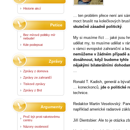
Historie akcí
… ten problém přece není ani sám 
moct bruslit na kolečkových brus
Petice
skutečně zásadně politický
.
Bez mírové politiky mír
My si musíme říct … jaké jsou hr
nebude!
udělat my, to musíme udělat v rám
Kde podepsat
v rámci evropské zahraniční a be
nemůžeme v žádném případě a to
dosáhnout, když budeme tyhle 
Zprávy
nějakými bilaterálními dohoda
…
Zprávy z domova
Zprávy ze zahraničí
Ronald T. Kadish, generál a býval
Tiskové zprávy
… koneckonců,
jde o politické 
Zprávy z Brd
technice.
Redaktor Martin Veselovský: Pane
Argumenty
například americké radarové zákl
Proč být proti raketovému
Jiří Dientsbier: Ale to je otázka 
centru
Názory osobností