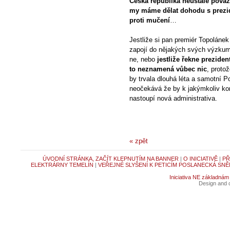
Česká republika neustále považu
my máme dělat dohodu s prezid
proti mučení
…
Jestliže si pan premiér Topoláne
zapojí do nějakých svých výzkumů
ne, nebo
jestliže řekne prezide
to neznamená vůbec nic
, proto
by trvala dlouhá léta a samotní Po
neočekává že by k jakýmkoliv kon
nastoupí nová administrativa.
« zpět
ÚVODNÍ STRÁNKA, ZAČÍT KLEPNUTÍM NA BANNER
|
O INICIATIVĚ
|
PŘ
ELEKTRÁRNY TEMELÍN
|
VEŘEJNÉ SLYŠENÍ K PETICÍM POSLANECKÁ SNĚ
Iniciativa NE základnám
Design and c