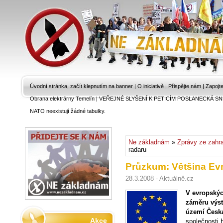
Úvodní stránka, začít klepnutím na banner
|
O iniciativě
|
Přispějte nám
|
Zapojt
Obrana elektrárny Temelín
|
VEŘEJNÉ SLYŠENÍ K PETICÍM POSLANECKÁ SN
NATO neexistují žádné tabulky.
Ne základnám
»
Zprávy ze zahra
radaru
Průzkum: Většina Evr
28.3.2008 - Aktuálně.cz
V evropských
záměru výst
území Česka
Akce
společnosti H