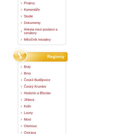
Projevy
Komentáře
Studie
Dokumenty
Anketa mezi poslanci a
senátory
Měsíčník Iniciativy
Regiony
Brdy
Brno
České Budějovice
Český Krumlov
Hodonín a Břeclav
Jihlava
Kolín
Louny
Most
Olomouc
Ostrava