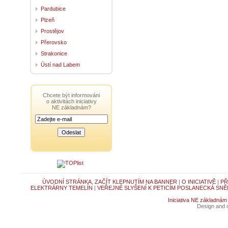
Pardubice
Plzeň
Prostějov
Přerovsko
Strakonice
Ústí nad Labem
Chcete být informováni
o aktivitách iniciativy
NE základnám?
ÚVODNÍ STRÁNKA, ZAČÍT KLEPNUTÍM NA BANNER
|
O INICIATIVĚ
|
PŘ
ELEKTRÁRNY TEMELÍN
|
VEŘEJNÉ SLYŠENÍ K PETICÍM POSLANECKÁ SNĚ
Iniciativa NE základnám
Design and c