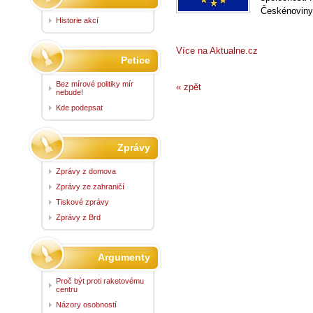
Českénoviny
Historie akcí
Více na Aktualne.cz
Petice
Bez mírové politiky mír
« zpět
nebude!
Kde podepsat
Zprávy
Zprávy z domova
Zprávy ze zahraničí
Tiskové zprávy
Zprávy z Brd
Argumenty
Proč být proti raketovému
centru
Názory osobností