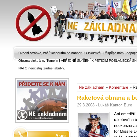
Úvodní stránka, začít klepnutím na banner
|
O iniciativě
|
Přispějte nám
|
Zapojt
Obrana elektrárny Temelín
|
VEŘEJNÉ SLYŠENÍ K PETICÍM POSLANECKÁ SN
NATO neexistují žádné tabulky.
Ne základnám
»
Komentáře
» Ra
Raketová obrana a b
29.3.2008 - Lukáš Kantor, Euro
Ani američtí
raketového ú
neokonzerva
for Missile 
Akce