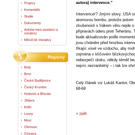
autora) intervence.“
Projevy
Komentáře
Intervence!? Jinými slovy, USA si
Studie
atomovou bombu, protože potom b
Dokumenty
zkušenosti s Irákem věru nejde o
Anketa mezi poslanci a
přípravách úderu proti Teheránu. 
senátory
bude aktualizován podle momentál
Měsíčník Iniciativy
jsou chráněni před hrozbou interv
říkajíc viset ve vzduchu, aby moh
zejména v klíčovém blízkovýchodn
Regiony
nebezpečí útoku, někdy téměř bez
nejvíc nezranitelný – i tak lze shr
Brdy
Brno
České Budějovice
Celý článek viz Lukáš Kantor, Obě
Český Krumlov
68-69
Hodonín a Břeclav
Jihlava
Kolín
« zpět
Louny
Most
Olomouc
Ostrava