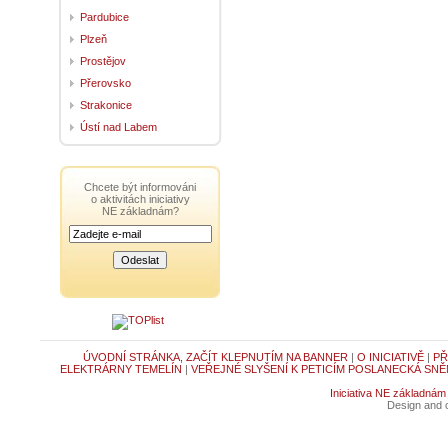
Pardubice
Plzeň
Prostějov
Přerovsko
Strakonice
Ústí nad Labem
Chcete být informováni
o aktivitách iniciativy
NE základnám?
ÚVODNÍ STRÁNKA, ZAČÍT KLEPNUTÍM NA BANNER
|
O INICIATIVĚ
|
PŘ
ELEKTRÁRNY TEMELÍN
|
VEŘEJNÉ SLYŠENÍ K PETICÍM POSLANECKÁ SNĚ
Iniciativa NE základnám
Design and c