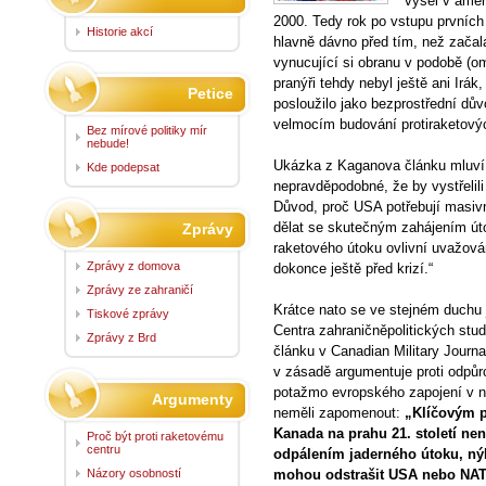
vyšel v amer
2000. Tedy rok po vstupu prvních
Historie akcí
hlavně dávno před tím, než začal
vynucující si obranu v podobě (o
pranýři tehdy nebyl ještě ani Irák
Petice
posloužilo jako bezprostřední dů
velmocím budování protiraketov
Bez mírové politiky mír
nebude!
Ukázka z Kaganova článku mluví ja
Kde podepsat
nepravděpodobné, že by vystřelili
Důvod, proč USA potřebují masiv
dělat se skutečným zahájením úto
Zprávy
raketového útoku ovlivní uvažová
Zprávy z domova
dokonce ještě před krizí.“
Zprávy ze zahraničí
Krátce nato se ve stejném duchu je
Tiskové zprávy
Centra zahraničněpolitických studi
Zprávy z Brd
článku v Canadian Military Journ
v zásadě argumentuje proti odpů
potažmo evropského zapojení v ní
Argumenty
neměli zapomenout:
„Klíčovým p
Kanada na prahu 21. století není
Proč být proti raketovému
centru
odpálením jaderného útoku, nýbr
Názory osobností
mohou odstrašit USA nebo NAT