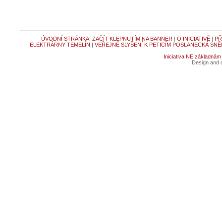
ÚVODNÍ STRÁNKA, ZAČÍT KLEPNUTÍM NA BANNER
|
O INICIATIVĚ
|
PŘ
ELEKTRÁRNY TEMELÍN
|
VEŘEJNÉ SLYŠENÍ K PETICÍM POSLANECKÁ SNĚ
Iniciativa NE základnám
Design and c