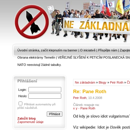
Úvodní stránka, začít klepnutím na banner
|
O iniciativě
|
Přispějte nám
|
Zapojt
Obrana elektrárny Temelín
|
VEŘEJNÉ SLYŠENÍ K PETICÍM POSLANECKÁ SN
NATO neexistují žádné tabulky.
Přihlášení
Ne základnám
»
Blogy
»
Petr Roth
»
Č
Login:
Re: Pane Roth
Heslo:
Petr Roth
, 10.4.2008
Přihlásit automaticky při
Článek reaguje na:
příští návštěvě.
x y - Pane Roth
Od kdy je slovo idiot vulgarismus
Založit blog
Zapomenuté údaje
Viz wikipedie: Idiot je člověk pos