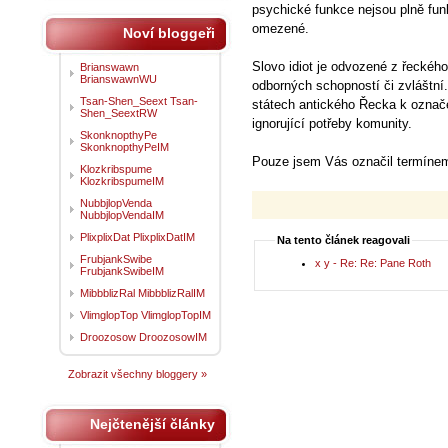
psychické funkce nejsou plně fun
omezené.
Noví bloggeři
Slovo idiot je odvozené z řeckéh
Brianswawn
BrianswawnWU
odborných schopností či zvláštn
Tsan-Shen_Seext Tsan-
státech antického Řecka k označen
Shen_SeextRW
ignorující potřeby komunity.
SkonknopthyPe
SkonknopthyPeIM
Pouze jsem Vás označil termínem,
Klozkribspume
KlozkribspumeIM
NubbjlopVenda
NubbjlopVendaIM
PlixplixDat PlixplixDatIM
Na tento článek reagovali
FrubjankSwibe
x y - Re: Re: Pane Roth
FrubjankSwibeIM
MibbblizRal MibbblizRalIM
VlimglopTop VlimglopTopIM
Droozosow DroozosowIM
Zobrazit všechny bloggery »
Nejčtenější články