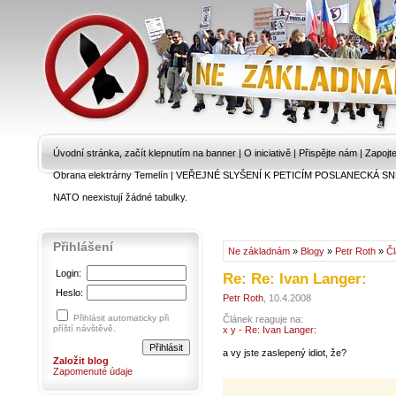
Úvodní stránka, začít klepnutím na banner
|
O iniciativě
|
Přispějte nám
|
Zapojt
Obrana elektrárny Temelín
|
VEŘEJNÉ SLYŠENÍ K PETICÍM POSLANECKÁ SN
NATO neexistují žádné tabulky.
Přihlášení
Ne základnám
»
Blogy
»
Petr Roth
»
Č
Login:
Re: Re: Ivan Langer:
Heslo:
Petr Roth
, 10.4.2008
Přihlásit automaticky při
Článek reaguje na:
příští návštěvě.
x y - Re: Ivan Langer:
a vy jste zaslepený idiot, že?
Založit blog
Zapomenuté údaje