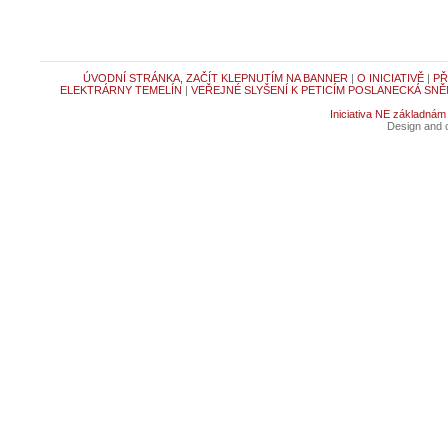
ÚVODNÍ STRÁNKA, ZAČÍT KLEPNUTÍM NA BANNER
|
O INICIATIVĚ
|
PŘ
ELEKTRÁRNY TEMELÍN
|
VEŘEJNÉ SLYŠENÍ K PETICÍM POSLANECKÁ SNĚ
Iniciativa NE základnám
Design and c