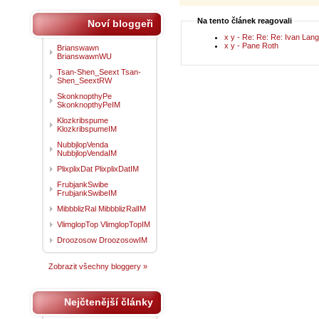
Na tento článek reagovali
Noví bloggeři
x y - Re: Re: Re: Ivan Lang
x y - Pane Roth
Brianswawn
BrianswawnWU
Tsan-Shen_Seext Tsan-
Shen_SeextRW
SkonknopthyPe
SkonknopthyPeIM
Klozkribspume
KlozkribspumeIM
NubbjlopVenda
NubbjlopVendaIM
PlixplixDat PlixplixDatIM
FrubjankSwibe
FrubjankSwibeIM
MibbblizRal MibbblizRalIM
VlimglopTop VlimglopTopIM
Droozosow DroozosowIM
Zobrazit všechny bloggery »
Nejčtenější články