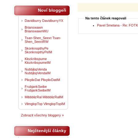
Noví bloggeři
Na tento článek reagovali
Davidburry DavidburryYX
Pavel Smetana - Re: FOTKY
Brianswawn
BrianswawnWU
Tsan-Shen_Seext Tsan-
Shen_SeextRW
SkonknopthyPe
SkonknopthyPeIM
Klozkribspume
KlozkribspumeIM
NubbjlopVenda
NubbjlopVendaIM
PlixplixDat PlixplixDatIM
FrubjankSwibe
FrubjankSwibeIM
MibbblizRal MibbblizRalIM
VlimglopTop VlimglopTopIM
Zobrazit všechny bloggery »
Nejčtenější články