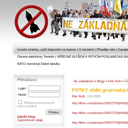
Úvodní stránka, začít klepnutím na banner
|
O iniciativě
|
Přispějte nám
|
Zapojt
Obrana elektrárny Temelín
|
VEŘEJNÉ SLYŠENÍ K PETICÍM POSLANECKÁ SN
NATO neexistují žádné tabulky.
Přihlášení
Ne základnám
»
Blogy
»
Petr Roth
»
Č
Login:
FOTKY obětí gruzinskýc
Heslo:
Petr Roth
, 18.8.2008
Přihlásit automaticky při
http://flickr.com/photos/29507379@N06
příští návštěvě.
http://flickr.com/photos/29507379@N06
Založit blog
Zapomenuté údaje
http://flickr.com/photos/29507379@N06