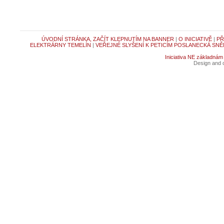
ÚVODNÍ STRÁNKA, ZAČÍT KLEPNUTÍM NA BANNER
|
O INICIATIVĚ
|
PŘ
ELEKTRÁRNY TEMELÍN
|
VEŘEJNÉ SLYŠENÍ K PETICÍM POSLANECKÁ SNĚ
Iniciativa NE základnám
Design and c