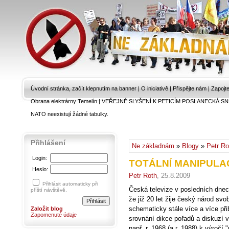
Úvodní stránka, začít klepnutím na banner
|
O iniciativě
|
Přispějte nám
|
Zapojt
Obrana elektrárny Temelín
|
VEŘEJNÉ SLYŠENÍ K PETICÍM POSLANECKÁ SN
NATO neexistují žádné tabulky.
Přihlášení
Ne základnám
»
Blogy
»
Petr Ro
Login:
TOTÁLNÍ MANIPULA
Heslo:
Petr Roth
, 25.8.2009
Přihlásit automaticky při
Česká televize v posledních dnech
příští návštěvě.
že již 20 let žije český národ s
schematicky stále více a více při
Založit blog
Zapomenuté údaje
srovnání dikce pořadů a diskuzí v
např. r. 1968 (a r. 1988) k výročí