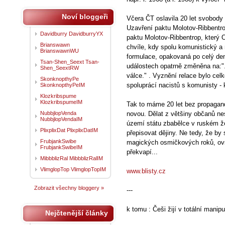
Noví bloggeři
Včera ČT oslavila 20 let svobod
Uzavření paktu Molotov-Ribbentro
Davidburry DavidburryYX
paktu Molotov-Ribbentrop, kter
Brianswawn
chvíle, kdy spolu komunistický a 
BrianswawnWU
formulace, opakovaná po celý de
Tsan-Shen_Seext Tsan-
událostech opatrně změněna na:
Shen_SeextRW
válce." . Vyznění relace bylo cel
SkonknopthyPe
spoluprácí nacistů s komunisty -
SkonknopthyPeIM
Klozkribspume
KlozkribspumeIM
Tak to máme 20 let bez propagan
NubbjlopVenda
novou. Dělat z většiny občanů ne
NubbjlopVendaIM
území státu zbabělce v ruském ž
PlixplixDat PlixplixDatIM
přepisovat dějiny. Ne tedy, že by 
FrubjankSwibe
magických osmičkových roků, ov
FrubjankSwibeIM
překvapí...
MibbblizRal MibbblizRalIM
VlimglopTop VlimglopTopIM
www.blisty.cz
Zobrazit všechny bloggery »
---
k tomu : Češi žijí v totální manipu
Nejčtenější články