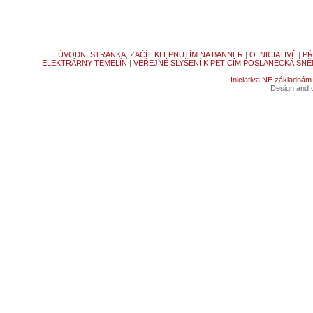
ÚVODNÍ STRÁNKA, ZAČÍT KLEPNUTÍM NA BANNER
|
O INICIATIVĚ
|
PŘ
ELEKTRÁRNY TEMELÍN
|
VEŘEJNÉ SLYŠENÍ K PETICÍM POSLANECKÁ SNĚ
Iniciativa NE základnám
Design and c