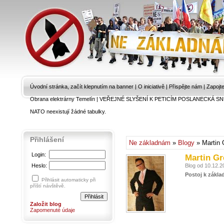
Úvodní stránka, začít klepnutím na banner
|
O iniciativě
|
Přispějte nám
|
Zapojt
Obrana elektrárny Temelín
|
VEŘEJNÉ SLYŠENÍ K PETICÍM POSLANECKÁ SN
NATO neexistují žádné tabulky.
Přihlášení
Ne základnám
»
Blogy
» Martin 
Login:
Martin Gr
Heslo:
Blog od 10.12.2
Postoj k zákla
Přihlásit automaticky při
příští návštěvě.
Založit blog
Zapomenuté údaje