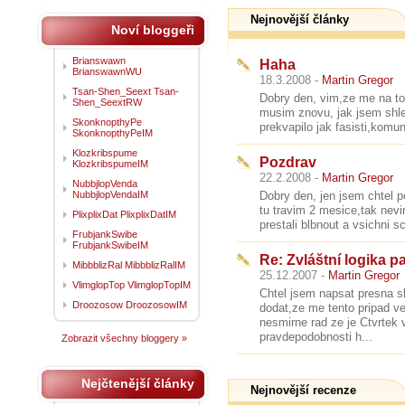
Nejnovější články
Noví bloggeři
Brianswawn
Haha
BrianswawnWU
18.3.2008 -
Martin Gregor
Tsan-Shen_Seext Tsan-
Dobry den, vim,ze me na to
Shen_SeextRW
musim znovu, jak jsem shl
SkonknopthyPe
prekvapilo jak fasisti,komuni
SkonknopthyPeIM
Klozkribspume
Pozdrav
KlozkribspumeIM
22.2.2008 -
Martin Gregor
NubbjlopVenda
NubbjlopVendaIM
Dobry den, jen jsem chtel 
tu travim 2 mesice,tak nevi
PlixplixDat PlixplixDatIM
prestali blbnout a vsichni sc
FrubjankSwibe
FrubjankSwibeIM
Re: Zvláštní logika 
MibbblizRal MibbblizRalIM
25.12.2007 -
Martin Gregor
VlimglopTop VlimglopTopIM
Chtel jsem napsat presna s
Droozosow DroozosowIM
dodat,ze me tento pripad ve
nesmirne rad ze je Ctvrtek
pravdepodobnosti h...
Zobrazit všechny bloggery »
Nejčtenější články
Nejnovější recenze