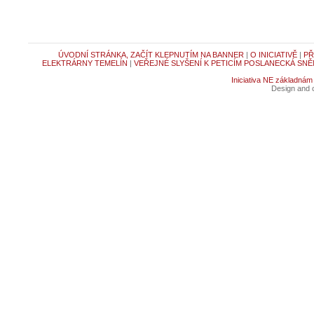
ÚVODNÍ STRÁNKA, ZAČÍT KLEPNUTÍM NA BANNER
|
O INICIATIVĚ
|
PŘ
ELEKTRÁRNY TEMELÍN
|
VEŘEJNÉ SLYŠENÍ K PETICÍM POSLANECKÁ SNĚ
Iniciativa NE základnám
Design and c