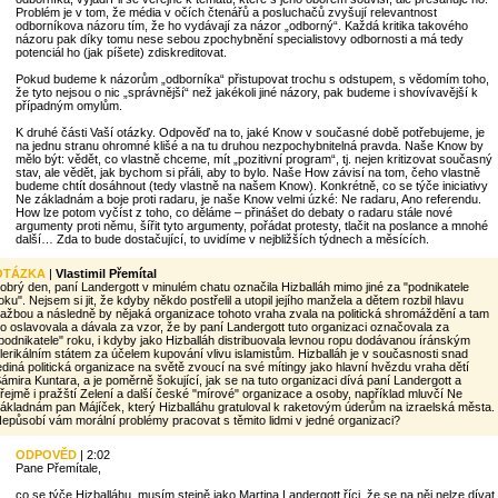
Problém je v tom, že média v očích čtenářů a posluchačů zvyšují relevantnost
odborníkova názoru tím, že ho vydávají za názor „odborný“. Každá kritika takového
názoru pak díky tomu nese sebou zpochybnění specialistovy odbornosti a má tedy
potenciál ho (jak píšete) zdiskreditovat.
Pokud budeme k názorům „odborníka“ přistupovat trochu s odstupem, s vědomím toho,
že tyto nejsou o nic „správnější“ než jakékoli jiné názory, pak budeme i shovívavější k
případným omylům.
K druhé části Vaší otázky. Odpověď na to, jaké Know v současné době potřebujeme, je
na jednu stranu ohromné klišé a na tu druhou nezpochybnitelná pravda. Naše Know by
mělo být: vědět, co vlastně chceme, mít „pozitivní program“, tj. nejen kritizovat současný
stav, ale vědět, jak bychom si přáli, aby to bylo. Naše How závisí na tom, čeho vlastně
budeme chtít dosáhnout (tedy vlastně na našem Know). Konkrétně, co se týče iniciativy
Ne základnám a boje proti radaru, je naše Know velmi úzké: Ne radaru, Ano referendu.
How lze potom vyčíst z toho, co děláme – přinášet do debaty o radaru stále nové
argumenty proti němu, šířit tyto argumenty, pořádat protesty, tlačit na poslance a mnohé
další… Zda to bude dostačující, to uvidíme v nejbližších týdnech a měsících.
OTÁZKA
|
Vlastimil Přemítal
obrý den, paní Landergott v minulém chatu označila Hizballáh mimo jiné za "podnikatele
oku". Nejsem si jit, že kdyby někdo postřelil a utopil jejího manžela a dětem rozbil hlavu
ažbou a následně by nějaká organizace tohoto vraha zvala na politická shromáždění a tam
o oslavovala a dávala za vzor, že by paní Landergott tuto organizaci označovala za
podnikatele" roku, i kdyby jako Hizballáh distribuovala levnou ropu dodávanou íránským
lerikálním státem za účelem kupování vlivu islamistům. Hizballáh je v současnosti snad
ediná politická organizace na světě zvoucí na své mítingy jako hlavní hvězdu vraha dětí
ámira Kuntara, a je poměrně šokující, jak se na tuto organizaci dívá paní Landergott a
řejmě i pražští Zelení a další české "mírové" organizace a osoby, například mluvčí Ne
ákladnám pan Májíček, který Hizballáhu gratuloval k raketovým úderům na izraelská města.
epůsobí vám morální problémy pracovat s těmito lidmi v jedné organizaci?
ODPOVĚD
| 2:02
Pane Přemítale,
co se týče Hizballáhu, musím stejně jako Martina Landergott říci, že se na něj nelze dívat