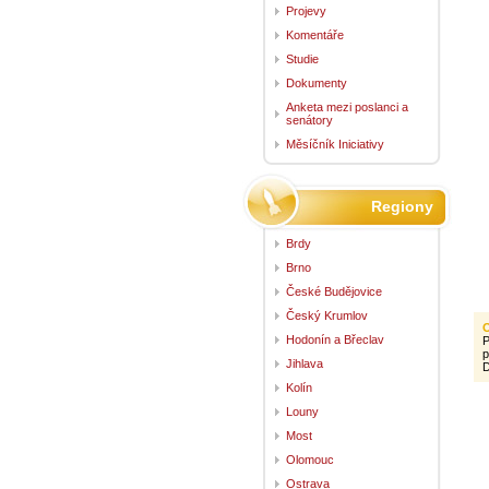
Projevy
Komentáře
Studie
Dokumenty
Anketa mezi poslanci a
senátory
Měsíčník Iniciativy
Regiony
Brdy
Brno
České Budějovice
Český Krumlov
Hodonín a Břeclav
P
p
Jihlava
D
Kolín
Louny
Most
Olomouc
Ostrava