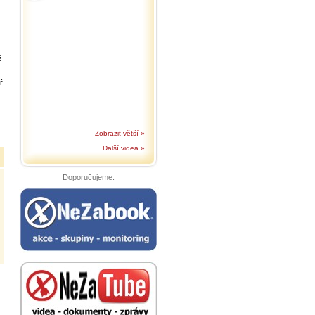
ž
ř
Zobrazit větší »
Další videa »
Doporučujeme: