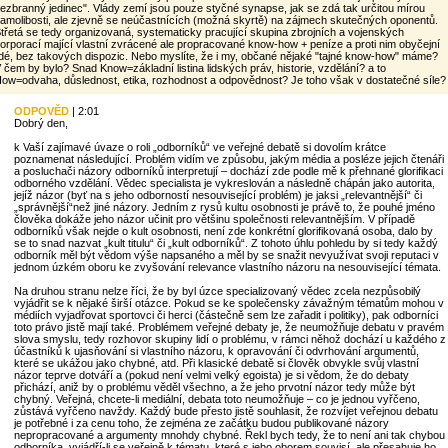
ezbranný jedinec". Vlády zemí jsou pouze styčné synapse, jak se zdá tak určitou mírou
amolibosti, ale zjevně se neúčastnících (možná skyrtě) na zájmech skutečných oponentů.
třetá se tedy organizovaná, systematicky pracující skupina zbrojních a vojenských
orporací mající vlastní zvrácené ale propracované know-how + peníze a proti nim obyčejní
idé, bez takových dispozic. Nebo myslíte, že i my, občané nějaké "tajné know-how" máme?
 čem by bylo? Snad Know=základní listina lidských práv, historie, vzdělání? a to
ow=odvaha, důslednost, etika, rozhodnost a odpovědnost? Je toho však v dostatečné síle?
ODPOVĚD
| 2:01
Dobrý den,
k Vaší zajímavé úvaze o roli „odborníků“ ve veřejné debatě si dovolím krátce
poznamenat následující. Problém vidím ve způsobu, jakým média a posléze jejich čtenáři
a posluchači názory odborníků interpretují – dochází zde podle mě k přehnané glorifikaci
odborného vzdělání. Vědec specialista je vykreslován a následně chápán jako autorita,
jejíž názor (byť na s jeho odborností nesouvisející problém) je jaksi „relevantnější“ či
„správnější“než jiné názory. Jedním z rysů kultu osobnosti je právě to, že pouhé jméno
člověka dokáže jeho názor učinit pro většinu společnosti relevantnějším. V případě
odborníků však nejde o kult osobnosti, není zde konkrétní glorifikovaná osoba, dalo by
se to snad nazvat „kult titulu“ či „kult odborníků“. Z tohoto úhlu pohledu by si tedy každý
odborník měl být vědom výše napsaného a měl by se snažit nevyužívat svoji reputaci v
jednom úzkém oboru ke zvyšování relevance vlastního názoru na nesouvisející témata.
Na druhou stranu nelze říci, že by byl úzce specializovaný vědec zcela nezpůsobilý
vyjádřit se k nějaké širší otázce. Pokud se ke společensky závažným tématům mohou v
médiích vyjadřovat sportovci či herci (částečně sem lze zařadit i politiky), pak odborníci
toto právo jistě mají také. Problémem veřejné debaty je, že neumožňuje debatu v pravém
slova smyslu, tedy rozhovor skupiny lidí o problému, v rámci něhož dochází u každého z
účastníků k ujasňování si vlastního názoru, k opravování či odvrhování argumentů,
které se ukážou jako chybné, atd. Při klasické debatě si člověk obvykle svůj vlastní
názor teprve dotváří a (pokud není velmi velký egoista) je si vědom, že do debaty
přichází, aniž by o problému věděl všechno, a že jeho prvotní názor tedy může být
chybný. Veřejná, chcete-li mediální, debata toto neumožňuje – co je jednou vyřčeno,
zůstává vyřčeno navždy. Každý bude přesto jistě souhlasit, že rozvíjet veřejnou debatu
je potřebné i za cenu toho, že zejména ze začátku budou publikované názory
nepropracované a argumenty mnohdy chybné. Řekl bych tedy, že to není ani tak chybou
odborníka, vyjádří-li se veřejně k tématu, které s jeho oborem souvisí, ale přesahuje ho.