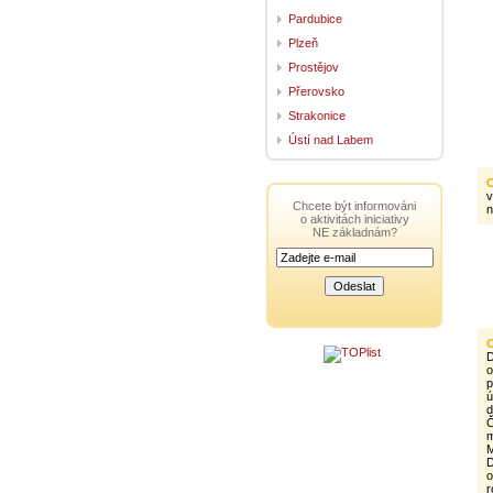
Pardubice
Plzeň
Prostějov
Přerovsko
Strakonice
Ústí nad Labem
v
Chcete být informováni
n
o aktivitách iniciativy
NE základnám?
D
o
p
ú
d
Č
m
M
D
o
r