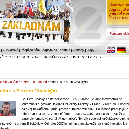
Centrum ra
logice jak
politické 
Proč být prot
Pomozte inicia
r
|
O iniciativě
|
Přispějte nám
|
Zapojte se
|
Kontakt
|
Odkazy
|
Blogy
|
YŠENÍ K PETICÍM POSLANECKÁ SNĚMOVNA 21. LISTOPADU 2023
|
V
e základnám
»
CHAT s osobností
» Online s Petrem Glivickým
nline s Petrem Glivickým
Bc. Petr Glivický se narodil v roce 1985 v Mostě. Studuje matematiku na
Matematicko-fyzikální fakultě Univerzity Karlovy v Praze. V roce 2007 obdrž
za svoji bakalářskou práci prestižní Bolzanovu cenu. Současně pracuje jako
učitel matematiky na základní škole. Jako takzvaný „Wikipedista“ založil a
spravuje tematický portál „Matematika“. Několik svých příspěvků zveřejnil i 
ternetovém serveru Britské listy. Od roku 2007 je jedním z nejaktivnějších členů iniciativy Ne
kladnám.