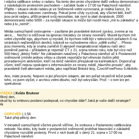
i otázka ratifikace smluv o radaru. Na tento den proto chystáme další velkou demonstraci
s následujícím protestním pochodem – začátek bude v 17:00 na Palachově náměstí.
Přijďte – situace okolo radaru je ve Sněmovně velmi vyrovnaná, je reálná šance, že
smlouvy budou nakonec zamítnuty. Pokud jsme vždy vyzývali, aby všichni lidé, kteří
jsou proti radaru, přišli projevit svůj nesouhlas, tak nyní to platí dvojnásob. 2000
demonstrantů nebo 5000 – za nynější situace to může být rozdíl mezi „mít tu základnu“ a
nebo ji tu „nemít“..
Média samozřejmě oslovujeme – zasíláme jim pravidelné tiskové zprávy, zveme je na
akce,… Nechci si stěžovat na ignoraci Iniciativy ze strany novinářů. Museli bychom mít
velmi zbytnělé ego, abychom si mysleli, že bychom měli být v televizních pořadech či na
stránkách nejčtenějších deníků, kdykoli se rozhodneme něco „sdělit světu“… Přesto
jsou momenty, kdy je snaha zamlčet či alespoň marginalizovat nějakou naší akci
poměrně patrná – příkladem je reportáž ČT z 21. srpna tohoto roku, kde byl více než
500-hlavý „lidský řetěz“ Ne základnám natažený z Palachova náměstí až k Poslanecké
sněmovně zmíněn jednou větou a zbytek reportáže byl věnován (tuším pěti)
proradarovým aktivistům, kteří na témž náměstí přespávali na karimatkách. Doporučuji
všem, kteří nejsou spokojeni s informováním ze strany médií „hlavního proudu“, aby
pravidelně četli alternativní média, jako například Britské listy, CzechFreePress či AktInfo.
Ano, máte pravdu. Nejsem si jist přesným údajem, ale ten pořad skutečně ležel podle
toho, co jsem slyšel, v archivu velmi dlouho, než byl odvysílán. Proč – o tom lze jen
spekulovat.
OTÁZKA
|
Kvído Brukner
ěkný den,
okud by tu smlouvu poslanci podepsali, co chystáte dále? Jaká je vaše další strategie?
ík
ODPOVĚD
| 1:56
Také přeji pěkný den.
V iniciativě samozřejmě všichni pevně věříme, že smlouva v Parlamentu ratifikována
nebude. Na dobu, kdy bude v poslanecké sněmovně probíhat hlasování o základně
chystáme rozsáhlé protesty. První z nich bude již v úterý 21. srpna v 17:00 na
Palachově náměstí.