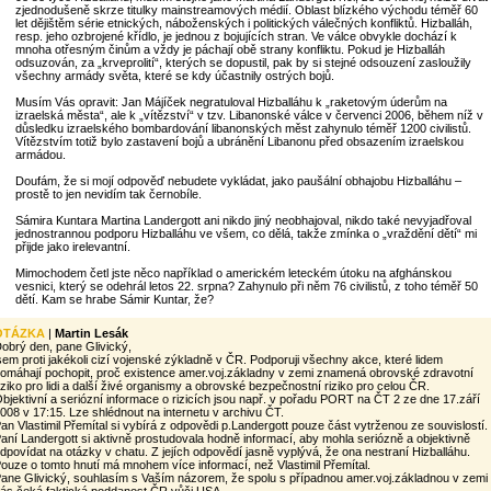
zjednodušeně skrze titulky mainstreamových médií. Oblast blízkého východu téměř 60
let dějištěm série etnických, náboženských i politických válečných konfliktů. Hizballáh,
resp. jeho ozbrojené křídlo, je jednou z bojujících stran. Ve válce obvykle dochází k
mnoha otřesným činům a vždy je páchají obě strany konfliktu. Pokud je Hizballáh
odsuzován, za „krveprolití“, kterých se dopustil, pak by si stejné odsouzení zasloužily
všechny armády světa, které se kdy účastnily ostrých bojů.
Musím Vás opravit: Jan Májíček negratuloval Hizballáhu k „raketovým úderům na
izraelská města“, ale k „vítězství“ v tzv. Libanonské válce v červenci 2006, během níž v
důsledku izraelského bombardování libanonských měst zahynulo téměř 1200 civilistů.
Vítězstvím totiž bylo zastavení bojů a ubránění Libanonu před obsazením izraelskou
armádou.
Doufám, že si mojí odpověď nebudete vykládat, jako paušální obhajobu Hizballáhu –
prostě to jen nevidím tak černobíle.
Sámira Kuntara Martina Landergott ani nikdo jiný neobhajoval, nikdo také nevyjadřoval
jednostrannou podporu Hizballáhu ve všem, co dělá, takže zmínka o „vraždění dětí“ mi
přijde jako irelevantní.
Mimochodem četl jste něco například o americkém leteckém útoku na afghánskou
vesnici, který se odehrál letos 22. srpna? Zahynulo při něm 76 civilistů, z toho téměř 50
dětí. Kam se hrabe Sámir Kuntar, že?
OTÁZKA
|
Martin Lesák
obrý den, pane Glivický,
sem proti jakékoli cizí vojenské zýkladně v ČR. Podporuji všechny akce, které lidem
omáhají pochopit, proč existence amer.voj.základny v zemi znamená obrovské zdravotní
iziko pro lidi a další živé organismy a obrovské bezpečnostní riziko pro celou ČR.
bjektivní a seriózní informace o rizicích jsou např. v pořadu PORT na ČT 2 ze dne 17.září
008 v 17:15. Lze shlédnout na internetu v archivu ČT.
an Vlastimil Přemítal si vybírá z odpovědi p.Landergott pouze část vytrženou ze souvislostí.
aní Landergott si aktivně prostudovala hodně informací, aby mohla seriózně a objektivně
dpovídat na otázky v chatu. Z jejích odpovědí jasně vyplývá, že ona nestraní Hizballáhu.
ouze o tomto hnutí má mnohem více informací, než Vlastimil Přemítal.
ane Glivický, souhlasím s Vaším názorem, že spolu s případnou amer.voj.základnou v zemi