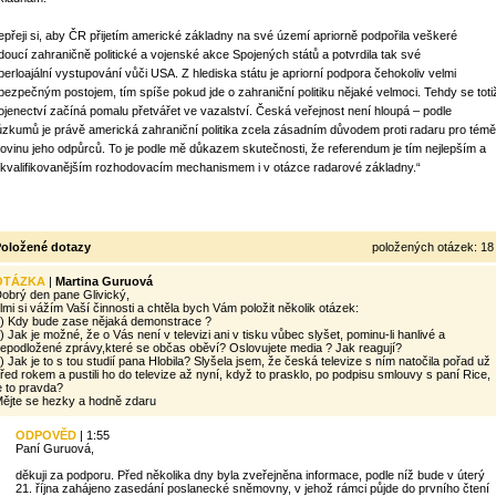
epřeji si, aby ČR přijetím americké základny na své území apriorně podpořila veškeré
doucí zahraničně politické a vojenské akce Spojených států a potvrdila tak své
perloajální vystupování vůči USA. Z hlediska státu je apriorní podpora čehokoliv velmi
bezpečným postojem, tím spíše pokud jde o zahraniční politiku nějaké velmoci. Tehdy se toti
ojenectví začíná pomalu přetvářet ve vazalství. Česká veřejnost není hloupá – podle
ůzkumů je právě americká zahraniční politika zcela zásadním důvodem proti radaru pro témě
lovinu jeho odpůrců. To je podle mě důkazem skutečnosti, že referendum je tím nejlepším a
jkvalifikovanějším rozhodovacím mechanismem i v otázce radarové základny.“
oložené dotazy
položených otázek: 18
OTÁZKA
|
Martina Guruová
obrý den pane Glivický,
lmi si vážím Vaší činnosti a chtěla bych Vám položit několik otázek:
) Kdy bude zase nějaká demonstrace ?
) Jak je možné, že o Vás není v televizi ani v tisku vůbec slyšet, pominu-li hanlivé a
epodložené zprávy,které se občas oběví? Oslovujete media ? Jak reagují?
) Jak je to s tou studií pana Hlobila? Slyšela jsem, že česká televize s ním natočila pořad už
řed rokem a pustili ho do televize až nyní, když to prasklo, po podpisu smlouvy s paní Rice,
e to pravda?
ějte se hezky a hodně zdaru
ODPOVĚD
| 1:55
Paní Guruová,
děkuji za podporu. Před několika dny byla zveřejněna informace, podle níž bude v úterý
21. října zahájeno zasedání poslanecké sněmovny, v jehož rámci půjde do prvního čtení