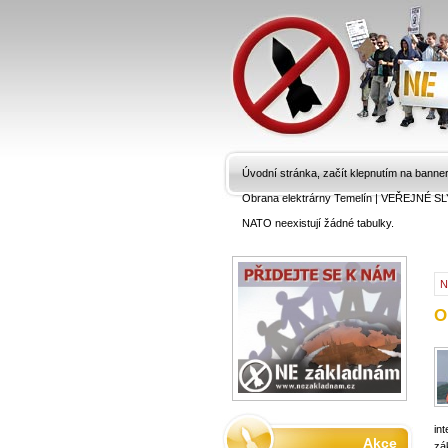
Úvodní stránka, začít klepnutím na banne
Obrana elektrárny Temelín
|
VEŘEJNÉ SL
NATO neexistují žádné tabulky.
N
O
in
Akce
zá