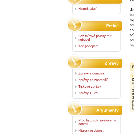
Historie akcí
„N
bu
hy
ne
Petice
sp
pr
Bez mírové politiky mír
nebude!
po
ne
Kde podepsat
Zprávy
P
Zprávy z domova
D
Zprávy ze zahraničí
v
Tiskové zprávy
1
2
Zprávy z Brd
n
3
p
j
M
Argumenty
Proč být proti raketovému
centru
Názory osobností