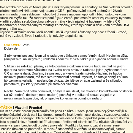
ás čeká faktická poddanost ČR vůči USA.
oje otázka pro Vás je: Mluvil jste již s některými poslanci a senátory za Váš volební obvod o
elkém množství rizik amer. voj.radaru v ČR? - poškozování zdraví a ohrožení životů
ářením radaru, na základně mohou být drženi a mučeni nepohodlní lidé, hustotu výkonu
adaru lze zvýšit tak, že radar lze použít jako zbraň, postavením amer.voj.základny bychom
yjádřili souhlas se zločineckou válkou v Iráku - tedy následně budeme my lidé v ČR
asakrováni sebevražednými fanatiky za zločiny, které vykonala a dále koná armáda USA
ejen v Iráku atd.
řeji všem aktivním lidem, kteří nechtějí další vojenské základny nejen ve střední Evropě,
odně vytrvalosti, životní radosti, síly, odvahy a optimismu.
ODPOVĚD
| 2:03
Dobrý den.
S některými poslanci jsem už o radarové základně samozřejmě mluvil. Nechci tu dělat
(ani pozitivní ani negativní) reklamu žádnému z nich, takže jejich jména nebudu uvádět.
S blížící se ratifikací plánuji, že tyto poslance oslovím znovu a budu se ptát na jejich
názor na radarovou základnu, na kvalitu obou smluv o radaru a jejich „výhodnost“ pro
ČR a mnohé další. Doufám, že poslanci, u kterých zatím předpokládám, že budou
hlasovat proti radaru, mě toto své rozhodnutí potvrdí. Myslím, že toto je dobrý způsob,
jak zejména váhajícím poslancům ukázat, že lidé se o radar zajímají a že si budou
pamatovat, jak který poslanec při ratifikaci hlasoval.
Nechci Vám radit nebo ponoukat, co byste měl dělat, ale takovéto kontaktování poslanců
(ať už osobně, dopisem nebo mailem) považuji v současné situaci za jeden z
nejúčinnějších způsobů, jak přispět ke konečnému odmítnutí radaru.
OTÁZKA
|
Vlastimil Přemítal
usím se ostře ohradit proti narážkám pana Lesáka. Citoval jsem jsem nejvýznamnější a
ejvíce šokující výrok paní Landergott, protože jinak bych musel doslova rozcupovat celou
dpoveď paní Landergott, která několikrát vysloveně lhala (například jsem ve svém dotazu
ikde nepoužil slovo "teroristická", ale pouze "militantní islamistická" a nějaké nálepkování za
eroristy si paní Landergott prostě vymyslela). Konflikt v Libanonu začal samozřejmě
izballáh útokem na pohraniční izraelské stanoviště a vraždou a únosem vojáků, nikoliv
nvazí Izrael, jak píše paní Landergott. Také nikde nenavrhuji vyhlásit Libanonu válku, jak