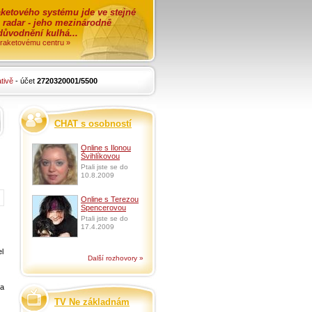
ketového systému jde ve stejné
o radar - jeho mezinárodně
zdůvodnění kulhá...
i raketovému centru »
tivě
- účet
2720320001/5500
CHAT s osobností
Online s Ilonou
Švihlíkovou
Ptali jste se do
10.8.2009
Online s Terezou
Spencerovou
Ptali jste se do
17.4.2009
el
Další rozhovory »
na
TV Ne základnám