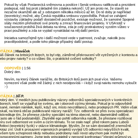
Pokud by však Poslanecká sněmovna a posléze i Senát smlouvu ratifikovali a prezident
podepsal, náš boj proti základně tím zdaleka nekončí. Už jen proto ne, že stavět se
nezačne okamžitě ale až s odstupem několika měsíců až let. Do té doby je například
(teoreticky) možné, aby Česká republika smlouvu vypověděla. Pokud se zahájení
výstavby základny podaří dostatečně pozdržet, existuje možnost, že samotné Spojené
státy mezitím přehodnotí své priority a zmrazí financování projektu. V USA totiž v
současnosti probíhá živá debata na téma, zda je celý protiraketový systém vůbec v
praxi použitelný a zda se vyplatí vynakládat na něj další peníze.
Iniciativa samozřejmě tyto i další možnosti vede v patrnosti, zvažuje, nakolik jsou
pravděpodobné, a podle toho plánuje případný další postup.
OTÁZKA
|
Hlaváček
áš článek na britských listech, to byl vtip, záměrné překroucení vět vytržených z kontextu a
ebo projev naivity? o co vůbec šlo, o praktické cvičení sofistiky?
ODPOVĚD
| 1:56
Dobrý den.
Nevím, na který článek narážíte, do Britských listů jsem jich psal více. Vašemu
vymezení však podle mě žádný z nich neodpovídá – i když svoji naivitu nemohu vyloučit
:-)
OTÁZKA
|
Jiří P.
obrý den. V mediích jsou publikovány názory odborníků specializovaných v konkrétních
borech, kteří se vyjadřují ke svému, ale i oborově cizímu tématu. Pokud je to odpovědně
sané, nemám námitek, lepší, když oni, místo nevzdělanců, nebo prodejných PR. Vidím však
skalí, na která občas publikované názory naráží: Tzv. odborník se přes svou specializaci
iskredituje tím, že přenese závěry speciální na téma obecné, nebo diametrálně odlišné.
asto ale o řád podstatnější. Zbytnělé ego pohltí odborníka natolik, že přestane rozlišovat
íru své odbornosti ve svém a cizím tématu. To se stalo např. před rokem panu Luboši
otlovi (teoretický fyzik) v otázce klimatologie. Myslím, že se sám dostatečně znemožnil.
otaz zní: Úsilí k prosazení vojenských projektů vyvíjejí US odborníci nejvyšších kvalit,
všem tyto schopnosti nikdy nebudou podrobeny naší revizi abychom pak mohli být
ovnocennými partnery. Jsme tedy principielně v nerovné konfrontaci "zbrojní průmysl vs.