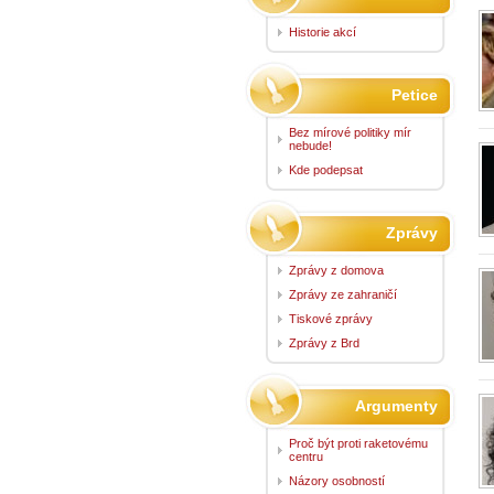
Historie akcí
Petice
Bez mírové politiky mír
nebude!
Kde podepsat
Zprávy
Zprávy z domova
Zprávy ze zahraničí
Tiskové zprávy
Zprávy z Brd
Argumenty
Proč být proti raketovému
centru
Názory osobností