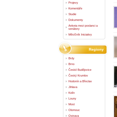
Projevy
Komentáře
Studie
Dokumenty
Anketa mezi poslanci a
senátory
Měsíčník Iniciativy
Regiony
Brdy
Brno
České Budějovice
Český Krumlov
Hodonín a Břeclav
Jihlava
Kolín
Louny
Most
Olomouc
Ostrava