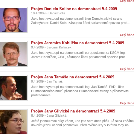
Celý člán
Projev Daniela Solise na demonstraci 5.4.2009
10.4.2009 - Daniel Solis
Jako host vystoupil na demonstraci i člen Demokratické strany
Zelených dr. Daniel Solis, zástupce části parlamentní opozice proti...
Celý člán
Projev Jaromíra Kohlíčka na demonstraci 5.4.2009
9.4.2009 - Jaromír Kohlíček
Jako host vystoupil na demonstraci i europoslanec za KSČM Ing.
Jaromír Kohlíček, CSc., zástupce části parlamentní opozice proti...
Celý člán
Projev Jana Tamáše na demonstraci 5.4.2009
9.4.2009 - Jan Tamáš
Jako host vystoupil na demonstraci i Ing. Jan Tamáš, PhD., člen
Humanistického hnutí, předseda Humanistické strany a představitel
protiradarové...
Celý člán
Projev Jany Glivické na demonstraci 5.4.2009
8.4.2009 - Jana Glivická
Ještě jednou moc díky všem, kdo jste sem dnes přišli. Já si na začáte
dovolím jednu osobní poznámku. Před dvěma lety v květnu tady na...