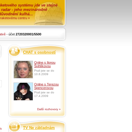
ketového systému jde ve stejné
o radar - jeho mezinárodně
zdůvodnění kulhá...
i raketovému centru »
tivě
- účet
2720320001/5500
CHAT s osobností
Online s Ilonou
Švihlíkovou
Ptali jste se do
10.8.2009
Online s Terezou
Spencerovou
Ptali jste se do
17.4.2009
Další rozhovory »
TV Ne základnám
ek