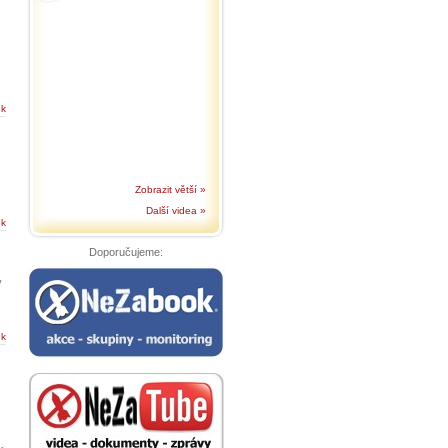
ek
Zobrazit větší »
Další videa »
ek
Doporučujeme:
y
ek