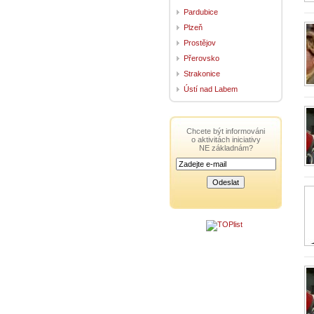
Pardubice
Plzeň
Prostějov
Přerovsko
Strakonice
Ústí nad Labem
Chcete být informováni
o aktivitách iniciativy
NE základnám?