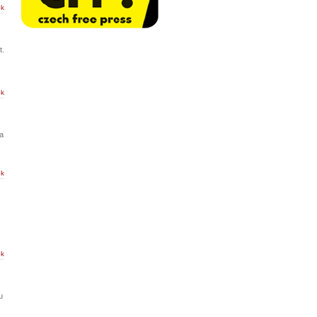
ek
t.
ek
va
ek
ek
u