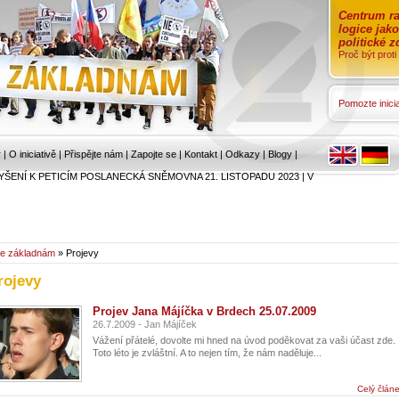
Centrum ra
logice jak
politické 
Proč být prot
Pomozte inicia
r
|
O iniciativě
|
Přispějte nám
|
Zapojte se
|
Kontakt
|
Odkazy
|
Blogy
|
YŠENÍ K PETICÍM POSLANECKÁ SNĚMOVNA 21. LISTOPADU 2023
|
V
e základnám
» Projevy
rojevy
Projev Jana Májíčka v Brdech 25.07.2009
26.7.2009 - Jan Májíček
Vážení přátelé, dovolte mi hned na úvod poděkovat za vaši účast zde.
Toto léto je zvláštní. A to nejen tím, že nám naděluje...
Celý člán