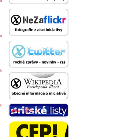
ek
ek
ek
ek
k