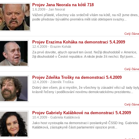
Projev Jana Neorala na kótě 718
1.6.2009 - Jan Neoral
Vážení přátelé, všechny vás srdečně vítám na kótě, na níž jsme dnes,
podle představ bývalého premiéra měli stát obklopeni svazky...
Celý člán
Projev Erazima Koháka na demonstraci 5.4.2009
12.4.2009 - Erazim Kohák
Za prvé dovolte, abych opravil ten úvod. Nežiji dlouhodobě v Americe,
žiji dlouhodobě v České republice. A nikde jinde žít nechci. Byl jsem...
Celý člán
Projev Zdeňka Trošky na demonstraci 5.4.2009
12.4.2009 - Zdeněk Troška
Dobrý den všem, já si myslím, že všechny ty zásadní věci už tady byl
krásně řečeny i poděkování novému demokratickému prezidentu...
Celý člán
Projev Gabriely Kalábkové na demonstraci 5.4.2009
10.4.2009 - Gabriela Kalábková
Jako host vystoupila na demonstraci i poslankyně ČSSD Ing. Gabriela
Kalábková, zástupkyně části parlamentní opozice proti...