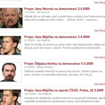
Celý člán
Projev Jana Neorala na demonstraci 5.4.2009
7.4.2009 - Jan Neoral
Několik lidí se mě ptalo, proč se ještě dnes scházet, proč demonstrova
Vláda přece padla, je konec radaru… Možná. Jenže – vyhozeni...
Celý člán
Projev Jana Májíčka na demonstraci 5.4.2009
6.4.2009 - Jan Májíček
Ahoj! Je skvělé, že jsme se tu dnes sešli v tak hojném počtu. Máme d
důvody, proč být znovu v ulicích. Prvním je přítomnost amerického...
Celý člán
Projev Štěpána Kotrby na demonstraci 5.4.2009
6.4.2009 - Štěpán Kotrba
Většinou novináři nehovoří na takovýchto akcích. Učiním výjimku ne
proto, že bych se stal náhle aktivistou, ale proto, že i toto je...
Celý člán
Projev Jana Májíčka na sjezdu ČSSD, Praha, 22.3.2009
24.3.2009 - Jan Májíček
Iniciativa Ne základnám využila možnost vystoupit před delegáty sjezd
nejsilnější protiradarové parlamentní strany. Níže přinášíme projev...