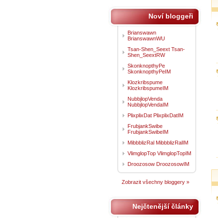
Noví bloggeři
Brianswawn
BrianswawnWU
Tsan-Shen_Seext Tsan-
Shen_SeextRW
SkonknopthyPe
SkonknopthyPeIM
Klozkribspume
KlozkribspumeIM
NubbjlopVenda
NubbjlopVendaIM
PlixplixDat PlixplixDatIM
FrubjankSwibe
FrubjankSwibeIM
MibbblizRal MibbblizRalIM
VlimglopTop VlimglopTopIM
Droozosow DroozosowIM
Zobrazit všechny bloggery »
Nejčtenější články