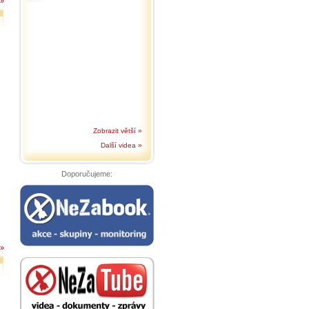
 »
Zobrazit větší »
Další videa »
Doporučujeme:
 »