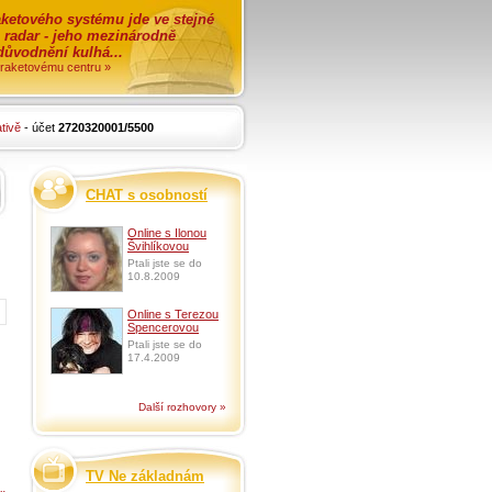
ketového systému jde ve stejné
o radar - jeho mezinárodně
zdůvodnění kulhá...
i raketovému centru »
tivě
- účet
2720320001/5500
CHAT s osobností
Online s Ilonou
Švihlíkovou
Ptali jste se do
10.8.2009
Online s Terezou
Spencerovou
Ptali jste se do
17.4.2009
Další rozhovory »
TV Ne základnám