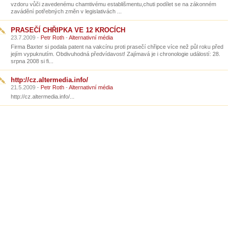
vzdoru vůči zavedenému chamtivému establišmentu,chuti podílet se na zákonném
zavádění potřebných změn v legislativách ...
PRASEČÍ CHŘIPKA VE 12 KROCÍCH
23.7.2009 -
Petr Roth
-
Alternativní média
Firma Baxter si podala patent na vakcínu proti prasečí chřipce více než půl roku před
jejím vypuknutím. Obdivuhodná předvídavost! Zajímavá je i chronologie událostí: 28.
srpna 2008 si fi...
http://cz.altermedia.info/
21.5.2009 -
Petr Roth
-
Alternativní média
http://cz.altermedia.info/...