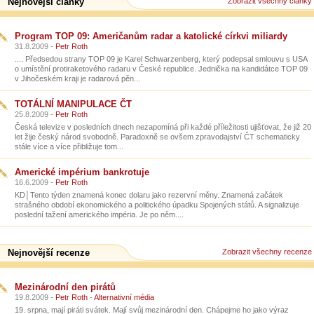
Nejnovější články
Zobrazit všechny články
Program TOP 09: Američanům radar a katolické církvi miliardy
31.8.2009 -
Petr Roth
.... Předsedou strany TOP 09 je Karel Schwarzenberg, který podepsal smlouvu s USA
o umístění protiraketového radaru v České republice. Jednička na kandidátce TOP 09
v Jihočeském kraji je radarová pěn...
TOTÁLNÍ MANIPULACE ČT
25.8.2009 -
Petr Roth
Česká televize v posledních dnech nezapomíná při každé příležitosti ujišťovat, že již 20
let žije český národ svobodně. Paradoxně se ovšem zpravodajství ČT schematicky
stále více a více přibližuje tom...
Americké impérium bankrotuje
16.6.2009 -
Petr Roth
KD│Tento týden znamená konec dolaru jako rezervní měny. Znamená začátek
strašného období ekonomického a politického úpadku Spojených států. A signalizuje
poslední tažení amerického impéria. Je po něm....
Nejnovější recenze
Zobrazit všechny recenze
Mezinárodní den pirátů
19.8.2009 -
Petr Roth
-
Alternativní média
19. srpna, mají piráti svátek. Mají svůj mezinárodní den. Chápejme ho jako výraz