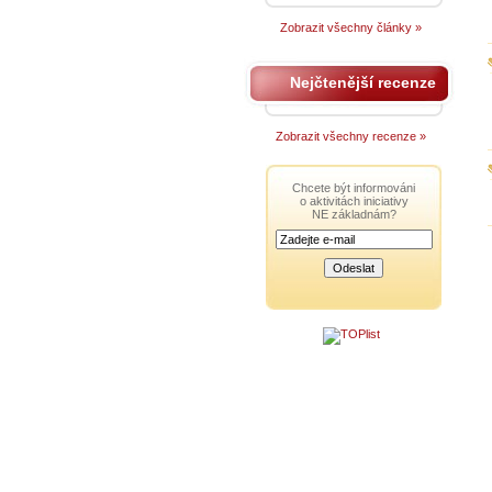
Zobrazit všechny články »
Nejčtenější recenze
Zobrazit všechny recenze »
Chcete být informováni
o aktivitách iniciativy
NE základnám?