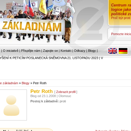
Centrum ra
logice jak
politické 
Proč být prot
Pomozte inicia
r
|
O iniciativě
|
Přispějte nám
|
Zapojte se
|
Kontakt
|
Odkazy
|
Blogy
|
YŠENÍ K PETICÍM POSLANECKÁ SNĚMOVNA 21. LISTOPADU 2023
|
V
e základnám
»
Blogy
» Petr Roth
Petr Roth
[
Zobrazit profil
]
Blog od 23.1.2008 | Olomouc
Postoj k základně:
proti