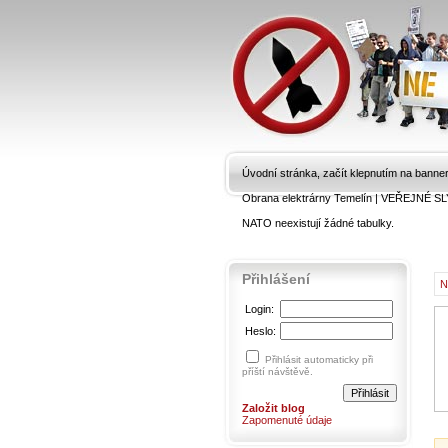
Úvodní stránka, začít klepnutím na banne
Obrana elektrárny Temelín
|
VEŘEJNÉ SL
NATO neexistují žádné tabulky.
Přihlášení
N
Login:
Heslo:
Přihlásit automaticky při
příští návštěvě.
Založit blog
Zapomenuté údaje