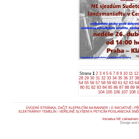
chystanému 
sdružení v 
21.4.2026 -
Zpr
Vážený pane po
Sudetoněmeckéh
května 2026...
Strana
1
2
3
4
5
6
7
8
9
10
11
12
28
29
30
31
32
33
34
35
36
37
38
54
55
56
57
58
59
60
61
62
63
64
80
81
82
83
84
85
86
87
88
89
9
104
105
106
107
108
1
ÚVODNÍ STRÁNKA, ZAČÍT KLEPNUTÍM NA BANNER
|
O INICIATIVĚ
|
PŘ
ELEKTRÁRNY TEMELÍN
|
VEŘEJNÉ SLYŠENÍ K PETICÍM POSLANECKÁ SNĚ
Iniciativa NE základnám
Design and c