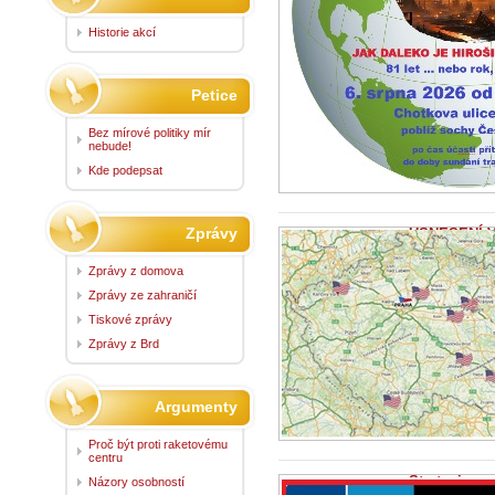
Historie akcí
Petice
Bez mírové politiky mír
nebude!
Kde podepsat
Zprávy
USNESENÍ V
července 202
4.8.2026 -
Zprá
Zprávy z domova
USNESENÍ VLÁD
Zprávy ze zahraničí
449 k návrhu k
Tiskové zprávy
Zprávy z Brd
Argumenty
Proč být proti raketovému
centru
Strategie p
Názory osobností