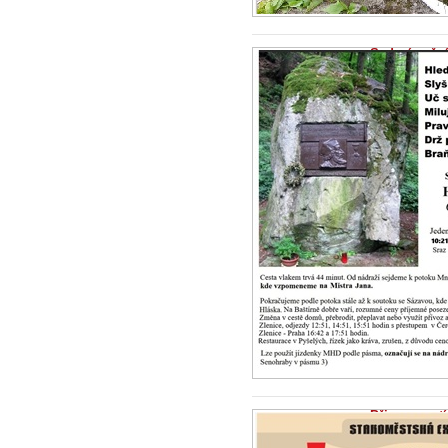
Sedmý roční
2026
1.7.2026 -
Zprá
6. červenec je 
Bylo to na círk
po...
Připomenutí
odboje
21.6.2026 -
Zpr