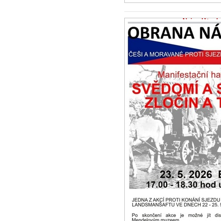
Nejezděte do
22.5.2026 -
Zpr
Otevřený dopis
sudetských Něm