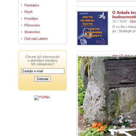
Pardubice
Plzeň
O Ankaře kr
budoucnosti
Prostějov
18.7.2026 -
Zpr
Přerovsko
O co šlo v Anka
po : Strategie 
Strakonice
Ústí nad Labem
BRAŇ PRAV
Chcete být informováni
o aktivitách iniciativy
8.7.2026 -
Zprá
NE základnám?
Dopis přečtený
štíhlého dlouho