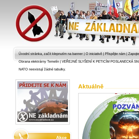
Úvodní stránka, začít klepnutím na banner
|
O iniciativě
|
Přispějte nám
|
Zapojt
Obrana elektrárny Temelín
|
VEŘEJNÉ SLYŠENÍ K PETICÍM POSLANECKÁ SN
NATO neexistují žádné tabulky.
Aktuálně
Pozvánka na 
připomenutí
4.8.2026 -
Zprá
Cílový komisní v
výboru zodpověd
Akce