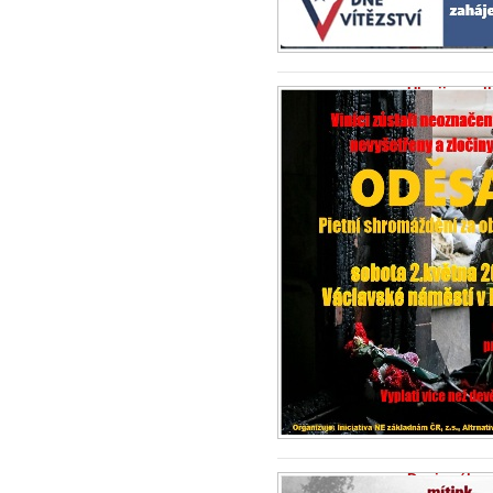
Ukrajina sel
zločiny zůst
29.4.2026 -
Zpr
Evropský soud
s vojáky a byli...
Dopis zákono