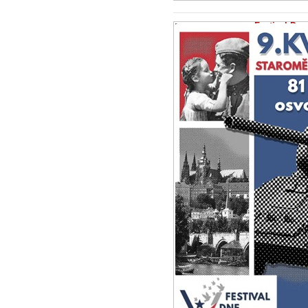
Festival Dne
2.5.2026 -
Zprá
Program: Akce b
shromáždění se 
připomenutí...