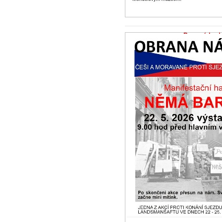
Pro své budo
vycházejme 
zpochchybnit
21.5.2026 -
Zpr
Díky za zprávu.
srpna 1945. Je 
(odsun)...