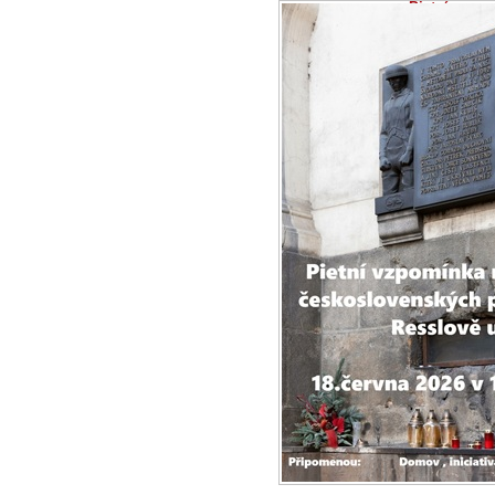
Pietní vzpo
parašutistů 
17.6.2026 -
Zpr
Ve čtvrtek 18. 
pietní vzpomínk