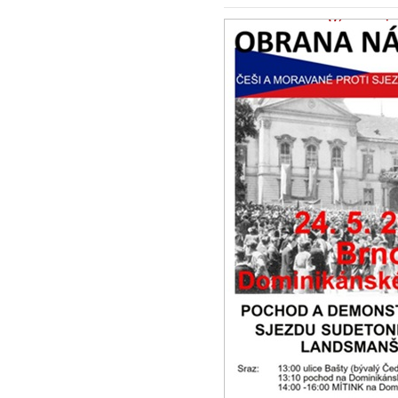
Výzva spoj
uspořádání 
22.5.2026 -
Zpr
My, níže podeps
spojeneckých mo