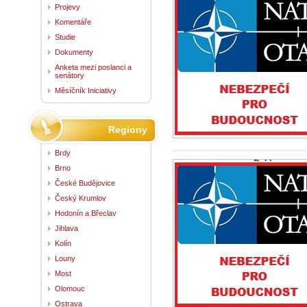
schválená př
Projevy
NATO v Ank
4.8.2026 -
Zpráv
Komentáře
Strategie pro 
Studie
představiteli č
Dokumenty
Anketa mezi poslanci a
senátory
Měsíčník Iniciativy
Regiony
Brdy
Deklarace z
Brno
29.7.2026 -
Zpr
České Budějovice
1.My, hlavy stát
Ankaře, abychom
Český Krumlov
kolektivní...
Hodonín a Břeclav
Jihlava
Kolín
Louny
Most
Olomouc
Ostrava