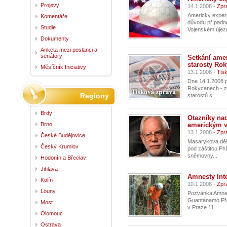
Projevy
14.1.2008 -
Zpr
Americký expert
Komentáře
důvodu případn
Studie
Vojenském újezd
Dokumenty
Anketa mezi poslanci a
senátory
Setkání amer
starosty Ro
Měsíčník Iniciativy
13.1.2008 -
Tis
Dne 14.1.2008 p
Rokycanech - ze
Regiony
starostů s...
Brdy
Otazníky na
Brno
americkým 
13.1.2008 -
Zpr
České Budějovice
Masarykova děln
Český Krumlov
pod záštitou P
sněmovny...
Hodonín a Břeclav
Jihlava
Amnesty Int
Kolín
10.1.2008 -
Zpr
Louny
Pozvánka Amnest
Guantánamo Pře
Most
v Praze 11....
Olomouc
Ostrava