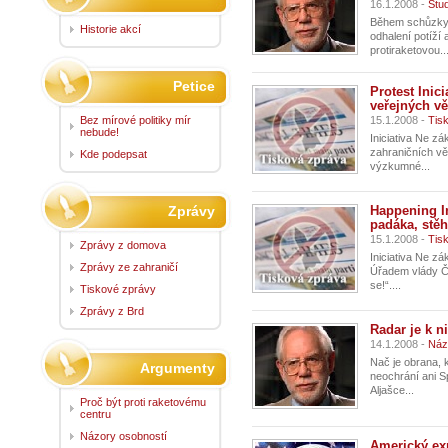
16.1.2008 -
Stud
Během schůzky 
Historie akcí
odhalení potíží
protiraketovou..
Petice
Protest Inic
veřejných vě
Bez mírové politiky mír
15.1.2008 -
Tis
nebude!
Iniciativa Ne z
zahraničních věc
Kde podepsat
výzkumné...
Zprávy
Happening In
padáka, stěh
15.1.2008 -
Tis
Zprávy z domova
Iniciativa Ne zá
Zprávy ze zahraničí
Úřadem vlády Če
se!“....
Tiskové zprávy
Zprávy z Brd
Radar je k n
14.1.2008 -
Náz
Nač je obrana, 
Argumenty
neochrání ani Sp
Aljašce...
Proč být proti raketovému
centru
Názory osobností
Americký exp