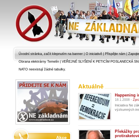
Úvodní stránka, začít klepnutím na banner
|
O iniciativě
|
Přispějte nám
|
Zapojt
Obrana elektrárny Temelín
|
VEŘEJNÉ SLYŠENÍ K PETICÍM POSLANECKÁ SN
NATO neexistují žádné tabulky.
Aktuálně
Happening i
18.1.2008 -
Zpr
Iniciativa Ne z
výzkumných inst
Překážky pr
protiraketov
Akce