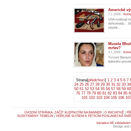
Americké výd
7.1.2008 -
Kome
USA vydávají na
dohromady… Ba c
zbytek...
Musela Bhutt
mrtev?
4.1.2008 -
Kome
Tvrzení Benazir
italského prezide
Strana[
předchozí
]
1
2
3
4
5
6
7
24
25
26
27
28
29
30
31
32
33
34
50
51
52
53
54
55
56
57
58
59
60
76
77
78
79
80
81
82
83
84
85
8
101
102
103
104
105
106
10
ÚVODNÍ STRÁNKA, ZAČÍT KLEPNUTÍM NA BANNER
|
O INICIATIVĚ
|
PŘ
ELEKTRÁRNY TEMELÍN
|
VEŘEJNÉ SLYŠENÍ K PETICÍM POSLANECKÁ SNĚ
Iniciativa NE základnám
Design and c