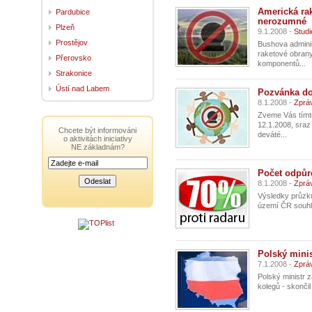
Americká ra
Pardubice
nerozumné
Plzeň
9.1.2008 -
Studi
Prostějov
Bushova adminis
raketové obrany
Přerovsko
komponentů...
Strakonice
Ústí nad Labem
Pozvánka do
8.1.2008 -
Zprá
Zveme Vás tímto
12.1.2008, sraz
Chcete být informováni
deváté...
o aktivitách iniciativy
NE základnám?
Počet odpůr
8.1.2008 -
Zprá
Výsledky průz
území ČR souhlas
Polský minis
7.1.2008 -
Zpráv
Polský ministr 
kolegů - skončil