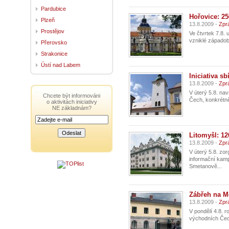
Pardubice
Hořovice: 2
Plzeň
13.8.2009 -
Zpr
Prostějov
Ve čtvrtek 7.8.
vzniklé západob
Přerovsko
Strakonice
Ústí nad Labem
Iniciativa sb
13.8.2009 -
Zpr
V úterý 5.8. nav
Chcete být informováni
Čech, konkrétně 
o aktivitách iniciativy
NE základnám?
Litomyšl: 1
13.8.2009 -
Zpr
V úterý 5.8. zor
informační kampa
Smetanově...
Zábřeh na M
13.8.2009 -
Zpr
V pondělí 4.8. ro
východních Čech