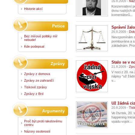
26.8.2009 -
Náz
Konzervativní p
Historie akcí
dvou ruských dip
komentátorů...
Petice
Správní žalo
26.8.2009 -
Dok
Bez mírové politiky mír
Nevzpomínám si,
nebude!
pomlouvána a sp
základnám. Prost
Kde podepsat
Stalo se v no
Zprávy
21.8.2009 -
Zpr
V noci z 20. na
Zprávy z domova
nápisy "už žádná
Zprávy ze zahraničí
v...
Tiskové zprávy
Zprávy z Brd
Už žádná ciz
20.8.2009 -
Tis
Argumenty
Ve čtvrtek, 20.
happening Inici
Proč být proti raketovému
vpádu vojsk...
centru
Názory osobností