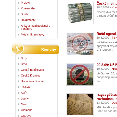
Projevy
Český instit
20.8.2009 -
Kom
Komentáře
Necelé dva měs
Studie
o financování In
Dokumenty
Anketa mezi poslanci a
senátory
Ruští agenti
Měsíčník Iniciativy
19.8.2009 -
Tis
Iniciativa Ne z
spojování svých
Regiony
ČR. Lidové...
Brdy
Brno
20.8.09: Už 
19.8.2009 -
Hist
České Budějovice
Ve čtvrtek, 20.
Český Krumlov
happening Inici
41...
Hodonín a Břeclav
Jihlava
Kolín
Dopis přátel
Louny
rozhodnou o
13.8.2009 -
Dok
Most
Milí přátelé v p
Olomouc
Snad od nás neb
Ostrava