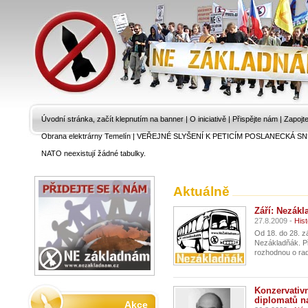
Úvodní stránka, začít klepnutím na banner
|
O iniciativě
|
Přispějte nám
|
Zapojt
Obrana elektrárny Temelín
|
VEŘEJNÉ SLYŠENÍ K PETICÍM POSLANECKÁ SN
NATO neexistují žádné tabulky.
Aktuálně
Září: Nezákl
27.8.2009 -
Hist
Od 18. do 28. z
Nezákladňák. Př
rozhodnou o rad
Konzervativn
diplomatů n
Akce