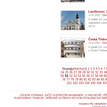
Lanškroun: 
13.8.2009 -
Zpr
V neděli 3.8. z
odpoledne rozlož
od 13...
Česká Třebo
13.8.2009 -
Zpr
V neděli 3.8. zo
v České Třebové
Strana[
předchozí
]
1
2
3
4
5
6
7
24
25
26
27
28
29
30
31
32
33
34
50
51
52
53
54
55
56
57
58
59
60
76
77
78
79
80
81
82
83
84
85
8
101
102
103
104
105
106
10
ÚVODNÍ STRÁNKA, ZAČÍT KLEPNUTÍM NA BANNER
|
O INICIATIVĚ
|
PŘ
ELEKTRÁRNY TEMELÍN
|
VEŘEJNÉ SLYŠENÍ K PETICÍM POSLANECKÁ SNĚ
Iniciativa NE základnám
Design and c