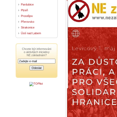
Pardubice
Plzeň
Prostějov
Přerovsko
Strakonice
Ústí nad Labem
Chcete být informováni
o aktivitách iniciativy
NE základnám?