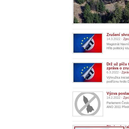
Zrušení shr
14.3.2022 -
Zpr
Magistrát hlavn
Hřib politický 
Drž už píču 
zpráva o zru
6.3.2022 -
Zprá
Výhružka Inicia
podříznu hrdlo 
Výzva posla
14.2.2022 -
Zpr
Parlament Česk
ANO 2011 Předs
Předseda za