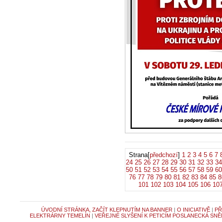
Paní poslankyně
názor na jednán
Strana[
předchozí
]
1
2
3
4
5
6
7
24
25
26
27
28
29
30
31
32
33
34
50
51
52
53
54
55
56
57
58
59
60
76
77
78
79
80
81
82
83
84
85
8
101
102
103
104
105
106
10
ÚVODNÍ STRÁNKA, ZAČÍT KLEPNUTÍM NA BANNER
|
O INICIATIVĚ
|
PŘ
ELEKTRÁRNY TEMELÍN
|
VEŘEJNÉ SLYŠENÍ K PETICÍM POSLANECKÁ SNĚ