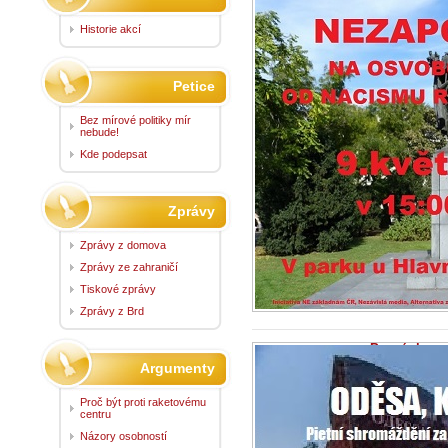
Připomenut
armádou
Historie akcí
6.5.2022 -
Zprá
...
Petice
Bez mírové politiky mír
nebude!
Kde podepsat
Zprávy
Zprávy z domova
Zprávy ze zahraničí
Tiskové zprávy
Zprávy z Brd
Pozvánka: ne
koutku
Argumenty
27.4.2022 -
Zpr
Pietní připomenu
Proč být proti raketovému
abychom zapomněl
centru
Názory osobností