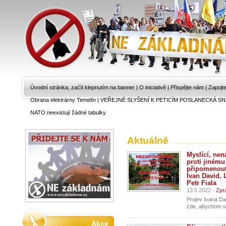
Úvodní stránka, začít klepnutím na banner
|
O iniciativě
|
Přispějte nám
|
Zapojt
Obrana elektrárny Temelín
|
VEŘEJNÉ SLYŠENÍ K PETICÍM POSLANECKÁ SN
NATO neexistují žádné tabulky.
Aktuálně
Myslící, nen
proti jiném
připomenout
Ivan David, 
Petr Fiala
13.5.2022 -
Zpr
Projev Ivana Da
zde, abychom si
Akce