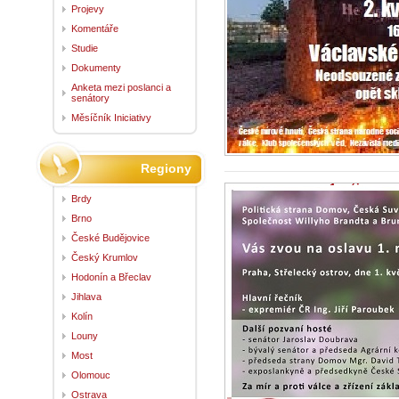
Projevy
Komentáře
Studie
Dokumenty
Anketa mezi poslanci a
senátory
Měsíčník Iniciativy
Regiony
1.máj
Brdy
27.4.2022 -
Zpr
...
Brno
České Budějovice
Český Krumlov
Hodonín a Břeclav
Jihlava
Kolín
Louny
Most
Olomouc
Ostrava