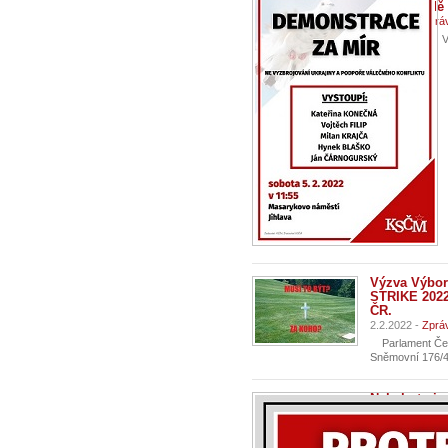
návrh Vládě
4.2.2022 -
Zprá
Vážení přáte
Výzva Výbor
STRIKE 2022
ČR.
2.2.2022 -
Zprá
Parlament Česk
Sněmovní 176/4 
Nebylo to je
byl další vo
60 mil. Kč
29.1.2022 -
Zpr