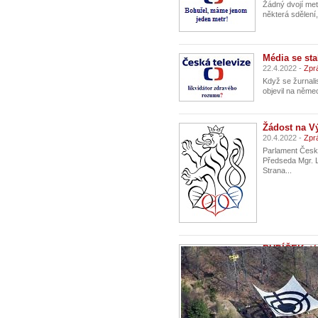
Žádný dvojí met
některá sdělení,
Média se sta
22.4.2022 -
Zpr
Když se žurnali
objevil na něme
Žádost na V
20.4.2022 -
Zpr
Parlament Česk
Předseda Mgr. 
Strana...
BUDÍČEK- té
11.4.2022 -
Zpr
Vážení přátelé, 
v našich silách