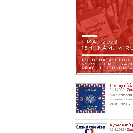
Pro myslící.
24.4.2022 -
Zpr
Nové označení ci
souvislosti je 
pana Hynka...
Výhoda mít j
22.4.2022 -
Zpr