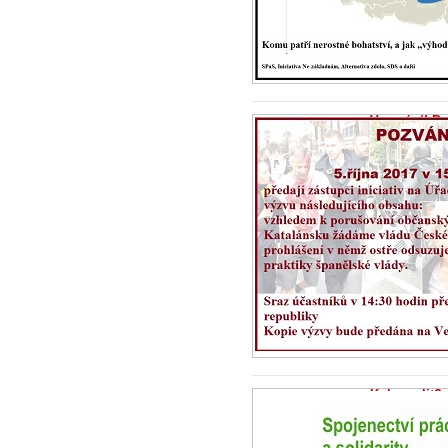
Varování! Po
3.10.2017 - Ini
Co čeká Evropu,
přijaly. Naší po
Koho volit?
26.9.2017 - Ini
Jak