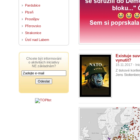
Pardubice
Plzeň
Prostějov
Přerovsko
Strakonice
Ústí nad Labem
Existuje suv
Chcete být informováni
vynutit?
o aktivitách iniciativy
15.11.2017 - In
NE základnám?
Z tiskové konf
Jens Stoltenberg
Co nám ČT, p
15.11.2017 - In
Naivita neinfor
zájmy jiných, kt