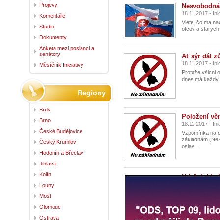
Projevy
Nesvobodná
18.11.2017 - In
Komentáře
Viete, čo ma na
Studie
otcov a starých 
Dokumenty
Anketa mezi poslanci a
senátory
Ať sýr dál z
18.11.2017 - In
Měsíčník Iniciativy
Protože všicni o
dnes má každý o
Regiony
Brdy
Položení vě
Brno
18.11.2017 - In
České Budějovice
Vzpomínka na ob
základnám (NeZa)
Český Krumlov
oslav...
Hodonín a Břeclav
Jihlava
Kolín
Když dojde k
15.11.2017 - In
Louny
...
Most
Olomouc
Ostrava