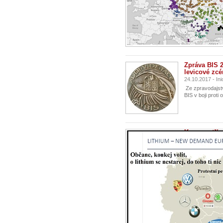
Zpráva BIS 2
levicové zcé
24.10.2017 - In
Ze zpravodajst
BIS v boji proti 
Komu patří n
13.10.2017 - In
Proč se parlam
zájmu svých čle
budoucí těžby...