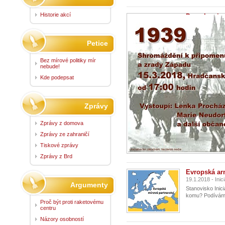
Historie akcí
Demokracie n
14.3.2018 - Ini
Česká televiz
berou...
Petice
Bez mírové politiky mír
nebude!
Kde podepsat
Zprávy
Zprávy z domova
Zprávy ze zahraničí
Tiskové zprávy
Zprávy z Brd
Evropská ar
19.1.2018 - Ini
Argumenty
Stanovisko Inic
komu? Podíváme-l
Proč být proti raketovému
centru
Názory osobností