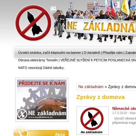
Úvodní stránka, začít klepnutím na banner
|
O iniciativě
|
Přispějte nám
|
Zapojt
Obrana elektrárny Temelín
|
VEŘEJNÉ SLYŠENÍ K PETICÍM POSLANECKÁ SN
NATO neexistují žádné tabulky.
Ne základnám
» Zprávy z domo
Zprávy z domova
Německé oku
17.3.2018 - Mar
Výročí německé
připomínat tragi
Akce