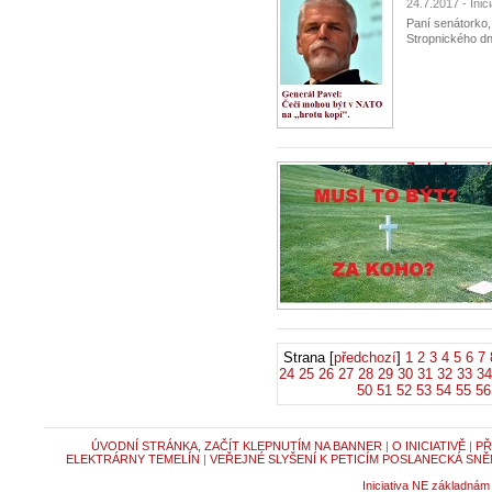
24.7.2017 - Ini
Paní senátorko,
Stropnického dne
Za koho mají
19.7.2017 - Ini
Vážená paní 
poslankyně a po
Strana [
předchozí
]
1
2
3
4
5
6
7
24
25
26
27
28
29
30
31
32
33
34
50
51
52
53
54
55
56
ÚVODNÍ STRÁNKA, ZAČÍT KLEPNUTÍM NA BANNER
|
O INICIATIVĚ
|
PŘ
ELEKTRÁRNY TEMELÍN
|
VEŘEJNÉ SLYŠENÍ K PETICÍM POSLANECKÁ SNĚ
Iniciativa NE základnám