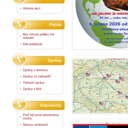
Historie akcí
Petice
Bez mírové politiky mír
nebude!
Kde podepsat
Zprávy
USNESENÍ V
července 202
4.8.2026 -
Zprá
Zprávy z domova
USNESENÍ VLÁD
Zprávy ze zahraničí
449 k návrhu k
Tiskové zprávy
Zprávy z Brd
Argumenty
Proč být proti raketovému
centru
Strategie p
Názory osobností