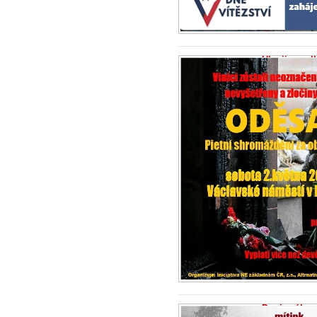
Ukrajina sel
zločiny zůst
29.4.2026 -
Zpr
Evropský soud
s vojáky a byli...
Dopis zákono