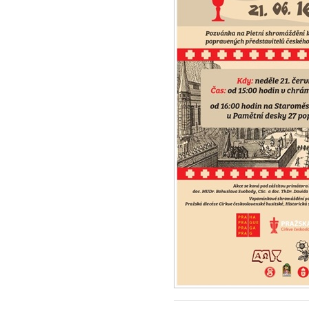
Staroměstská e
„poprava 27 če
vůdců...