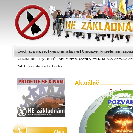
Úvodní stránka, začít klepnutím na banner
|
O iniciativě
|
Přispějte nám
|
Zapojt
Obrana elektrárny Temelín
|
VEŘEJNÉ SLYŠENÍ K PETICÍM POSLANECKÁ SN
NATO neexistují žádné tabulky.
Aktuálně
Pozvánka na 
připomenutí
4.8.2026 -
Zprá
Cílový komisní v
výboru zodpověd
Akce