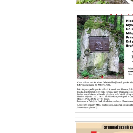
Sedmý roční
2026
1.7.2026 -
Zprá
6. červenec je 
Bylo to na círk
po...
Připomenutí
odboje
21.6.2026 -
Zpr