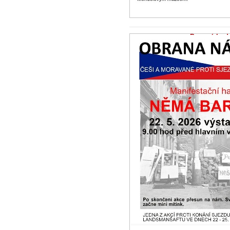
Pro své budo
vycházejme 
zpochchybnit
21.5.2026 -
Zpr
Díky za zprávu.
srpna 1945. Je 
(odsun)...