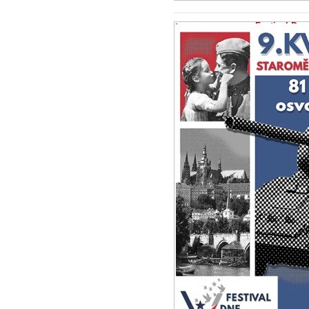
Festival Dne
2.5.2026 -
Zprá
Program: Akce b
shromáždění se 
připomenutí...