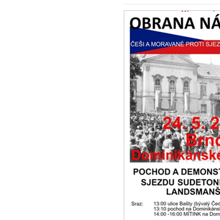
Výzva spoj
uspořádání 
22.5.2026 -
Zpr
My, níže podeps
spojeneckých mo