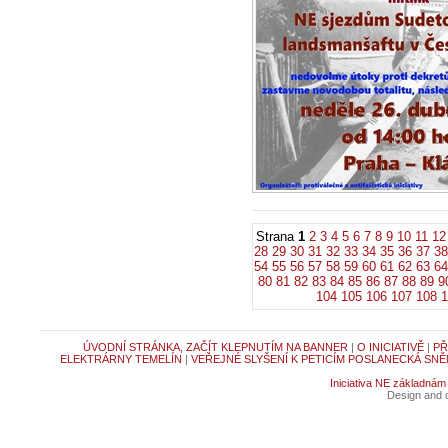
chystanému 
sdružení v 
21.4.2026 -
Zpr
Vážený pane po
Sudetoněmeckéh
května 2026...
Strana
1
2
3
4
5
6
7
8
9
10
11
12
28
29
30
31
32
33
34
35
36
37
38
54
55
56
57
58
59
60
61
62
63
64
80
81
82
83
84
85
86
87
88
89
9
104
105
106
107
108
1
ÚVODNÍ STRÁNKA, ZAČÍT KLEPNUTÍM NA BANNER
|
O INICIATIVĚ
|
PŘ
ELEKTRÁRNY TEMELÍN
|
VEŘEJNÉ SLYŠENÍ K PETICÍM POSLANECKÁ SNĚ
Iniciativa NE základnám
Design and c