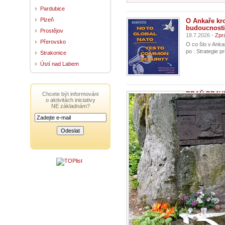
Pardubice
Plzeň
O Ankaře kr
budoucnosti
Prostějov
18.7.2026 -
Zpr
Přerovsko
O co šlo v Anka
po : Strategie 
Strakonice
Ústí nad Labem
BRAŇ PRAV
Chcete být informováni
o aktivitách iniciativy
8.7.2026 -
Zprá
NE základnám?
Dopis přečtený
štíhlého dlouho