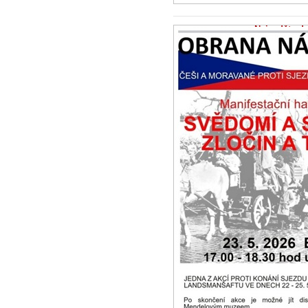
Nejezděte do
22.5.2026 -
Zpr
Otevřený dopis
sudetských Něm