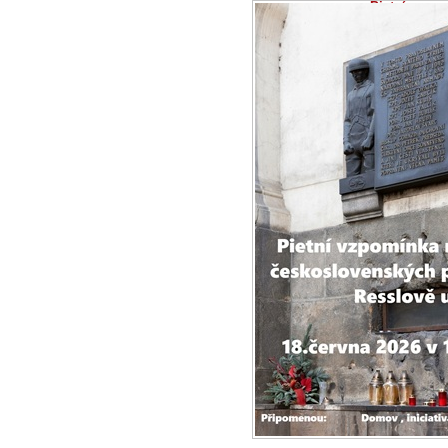
Pietní vzpo
parašutistů 
17.6.2026 -
Zpr
Ve čtvrtek 18. 
pietní vzpomínk