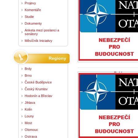
schválená př
Projevy
NATO v Ank
4.8.2026 -
Zpráv
Komentáře
Strategie pro 
Studie
představiteli č
Dokumenty
Anketa mezi poslanci a
senátory
Měsíčník Iniciativy
Regiony
Brdy
Deklarace z
Brno
29.7.2026 -
Zpr
České Budějovice
1.My, hlavy stát
Ankaře, abychom
Český Krumlov
kolektivní...
Hodonín a Břeclav
Jihlava
Kolín
Louny
Most
Olomouc
Ostrava